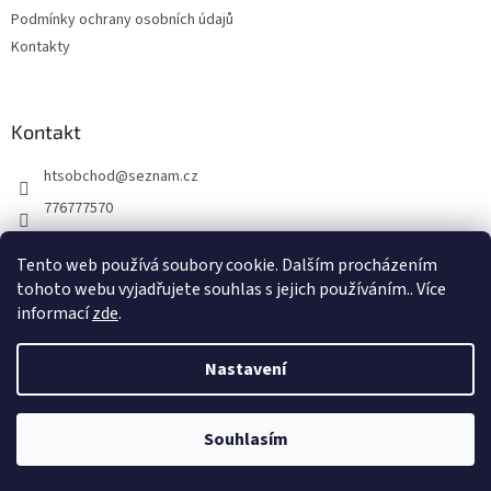
Podmínky ochrany osobních údajů
Kontakty
Kontakt
htsobchod
@
seznam.cz
776777570
776777570
Tento web používá soubory cookie. Dalším procházením
https://www.facebook.com/Elektro-Vr%C5%A1ovick%C3%A1-229
tohoto webu vyjadřujete souhlas s jejich používáním.. Více
214624677338
informací
zde
.
Nastavení
Vytvořil Shoptet
Souhlasím
Copyright 2026
HTS obchod
. Všechna práva vyhrazena.