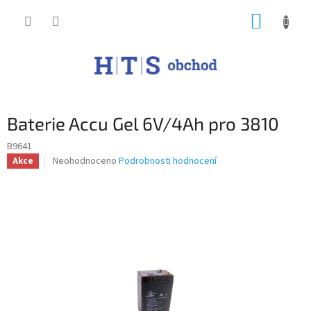
Přejít
NÁKUP
na
obsah
KOŠÍK
Baterie Accu Gel 6V/4Ah pro 3810
B9641
Průměrné
Neohodnoceno
Podrobnosti hodnocení
Akce
hodnocení
produktu
je
0,0
z
5
hvězdiček.