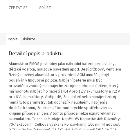
ZEPTAT SE
SDÍLET
Popis
Diskuze
Detailní popis produktu
Akumulátor EMOS je vhodný jako náhradní baterie pro svítilny,
dětské vozítka, nouzové osvětlení apod. Bezúdržbový, ventilem
řízený olověný akumulátor v provedení AGM umožňuje být
používán v libovolné poloze. Nabíjení baterie musí být
prováděno vhodným napájecím zdrojem nebo nabíječem, který
má hodnotu nabíjecího napětí 14,4 V pro 12 V akumulátory a 7,2 V
pro 6 V akumulátory. V případě, že nabíječ nebo napájecí zdroj
nemá tyto parametry, tak dochází k neúplnému nabíjení a
dochází k tomu, že akumulátor bude rychle spotřebován a v
krajním případě zničen. V tomto případě nelze uznat reklamaci
akumulátoru. Technické údaje: Napětí: 6V Kapacita: 4Ah Rozměry:
70x48x100 mm Celková výška (s koncovkami): 106 mm Hmotnost: