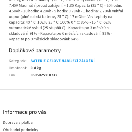
0.71 kg Režim "standby" (25 ° C): 6.8-6.9V Cyklovač (25 ° C): 7.25-
7.45V Maximální proud zahájení: <1,35 Kapacita (25 ° C) - 20 hodin:
4.50Ah - 10 hodin: 4.28Ah - 5 hodin: 3.78Ah - 1 hodina: 2.70Ah Vnitřní
odpor (plně nabitá baterie, 25 ° C): 17 mOhm Vliv teploty na
kapacitu: 40 ° C: 102% 25 ° C: 100% 0 ° C: 85% - 15 ° C: 62%
Automatické vybití (25 stupňů C) - Kapacita po 3 měsících
skladování: 91% - Kapacita po 6 měsících skladování: 82% -
Kapacita po 9 měsících skladování: 64%
Doplňkové parametry
Kategorie
:
BATERIE GELOVÉ NABÍJECÍ ZÁLOŽNÍ
Hmotnost
:
0.4 kg
EAN
:
8595025318732
Z
á
p
a
Informace pro vás
t
Doprava a platba
í
Obchodní podmínky