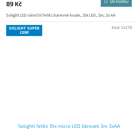
Do košíku
89 Kč
Solight LED vánoční řetěz barevné koule, 20x LED, 2m, 2x AA
Kód:
1V270
SOLIGHT SUPER
CENY
Solightí řetěz 10x micro LED žárovek 3m 3xAA