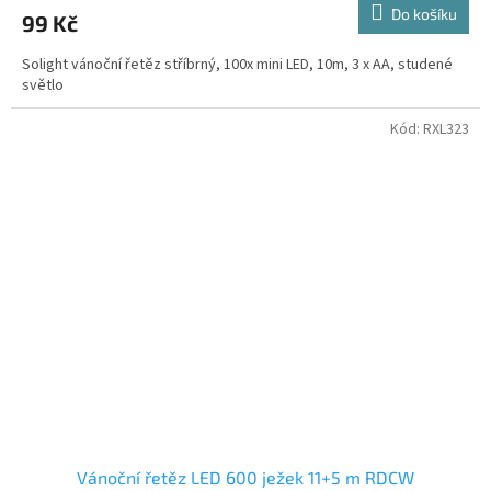
Do košíku
99 Kč
Solight vánoční řetěz stříbrný, 100x mini LED, 10m, 3 x AA, studené
světlo
Kód:
RXL323
Vánoční řetěz LED 600 ježek 11+5 m RDCW