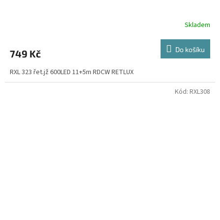
Skladem
Do košíku
749 Kč
RXL 323 řet.jž 600LED 11+5m RDCW RETLUX
Kód:
RXL308