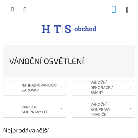
Přejít
NÁKUP
na
obsah
KOŠÍK
VÁNOČNÍ OSVĚTLENÍ
VÁNOČNÍ
NÁHRADNÍ VÁNOČNÍ
DEKORACE A
ŽÁROVKY
SVÍCNY
VÁNOČNÍ
VÁNOČNÍ
SOUPRAVY
SOUPRAVY LED
TRADIČNÍ
Nejprodávanější