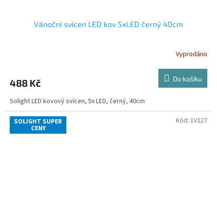
Vánoční svícen LED kov 5xLED černý 40cm
Vyprodáno
Do košíku
488 Kč
Solight LED kovový svícen, 5x LED, černý, 40cm
Kód:
1V227
SOLIGHT SUPER
CENY