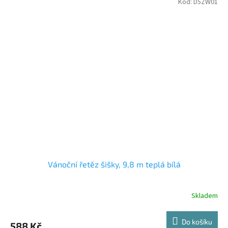
Kód:
D5ZW01
Vánoční řetěz šišky, 9,8 m teplá bílá
Skladem
Do košíku
588 Kč