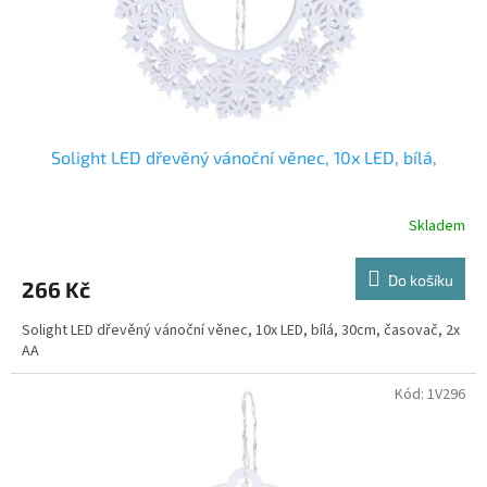
Solight LED dřevěný vánoční věnec, 10x LED, bílá,
Skladem
Do košíku
266 Kč
Solight LED dřevěný vánoční věnec, 10x LED, bílá, 30cm, časovač, 2x
AA
Kód:
1V296