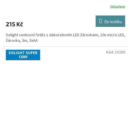
Skladem
Do košíku
215 Kč
Solight venkovní řetěz s dekorativním LED žárovkami, 10x micro LED,
žárovka, 3m, 3xAA
Kód:
1V280
SOLIGHT SUPER
CENY