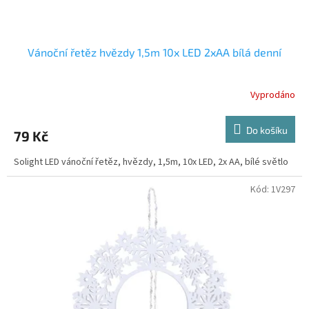
ů
Vánoční řetěz hvězdy 1,5m 10x LED 2xAA bílá denní
Vyprodáno
Do košíku
79 Kč
Solight LED vánoční řetěz, hvězdy, 1,5m, 10x LED, 2x AA, bílé světlo
Kód:
1V297