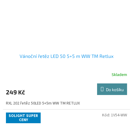
Vánoční řetěz LED 50 5+5 m WW TM Retlux
Skladem
Do košíku
249 Kč
RXL 202 řetěz 50LED 5+5m WW TM RETLUX
Kód:
1V54-WW
SOLIGHT SUPER
CENY