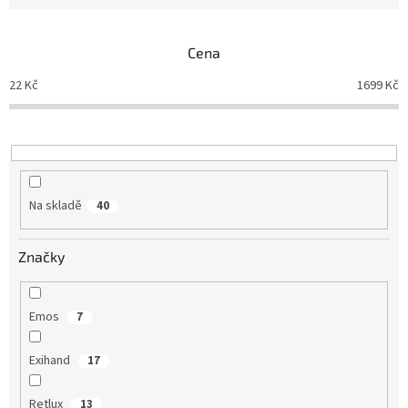
n
í
p
Cena
r
o
22
Kč
1699
Kč
d
u
k
t
ů
Na skladě
40
Značky
Emos
7
Exihand
17
Retlux
13