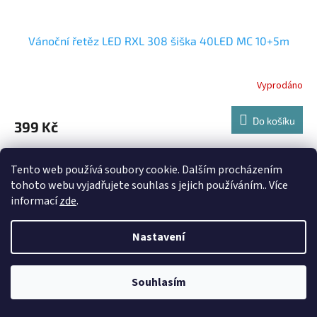
Vánoční řetěz LED RXL 308 šiška 40LED MC 10+5m
Vyprodáno
Do košíku
399 Kč
RXL 308 ř. šiška 40LED MC 10+5m RETLUX
Tento web používá soubory cookie. Dalším procházením
Kód:
RXL289
tohoto webu vyjadřujete souhlas s jejich používáním.. Více
informací
zde
.
Nastavení
Souhlasím