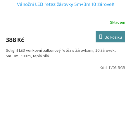
Vánoční LED řetez žárovky 5m+3m 10 žároveK
Skladem
Do košíku
388 Kč
Solight LED venkovní balkonový řetěz s žárovkami, 10 žárovek,
5m+3m, 500lm, teplá bílá
Kód:
1V08-RGB