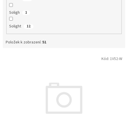
Soligh
1
Solight
12
Položek k zobrazení:
51
V
Kód:
1V52-W
ý
p
i
s
p
r
o
d
u
k
t