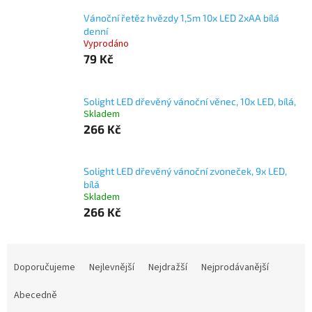
Vánoční řetěz hvězdy 1,5m 10x LED 2xAA bílá
denní
Vyprodáno
79 Kč
Solight LED dřevěný vánoční věnec, 10x LED, bílá,
Skladem
266 Kč
Solight LED dřevěný vánoční zvoneček, 9x LED,
bílá
Skladem
266 Kč
Ř
a
Doporučujeme
Nejlevnější
Nejdražší
Nejprodávanější
z
e
Abecedně