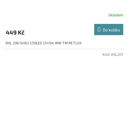
Skladem
Do košíku
449 Kč
RXL 208 řetěz 150LED 15+5m WW TM RETLUX
Kód:
RXL207