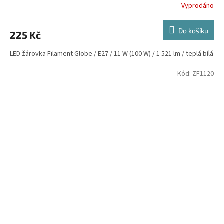
Vyprodáno
Do košíku
225 Kč
LED žárovka Filament Globe / E27 / 11 W (100 W) / 1 521 lm / teplá bílá
Kód:
ZF1120