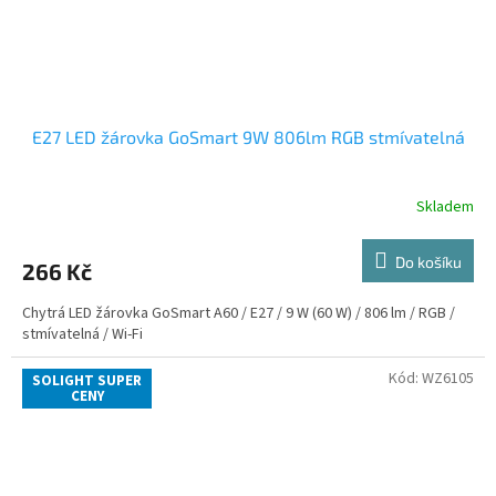
E27 LED žárovka GoSmart 9W 806lm RGB stmívatelná
Skladem
Do košíku
266 Kč
Chytrá LED žárovka GoSmart A60 / E27 / 9 W (60 W) / 806 lm / RGB /
stmívatelná / Wi-Fi
Kód:
WZ6105
SOLIGHT SUPER
CENY