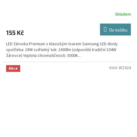
Skladem
Do košíku
155 Kč
LED žárovka Premium s klasickým tvarem Samsung LED diody
spotřeba: 18W světelný tok: 1600lm (odpovídá tradiční 104W
žárovce) teplota chromatičnosti: 3000K...
Kód:
WZ424
Akce