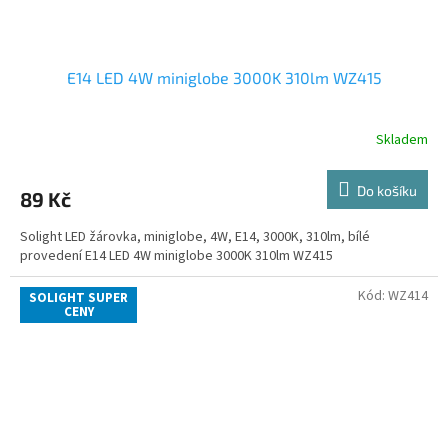
E14 LED 4W miniglobe 3000K 310lm WZ415
Skladem
Do košíku
89 Kč
Solight LED žárovka, miniglobe, 4W, E14, 3000K, 310lm, bílé
provedení E14 LED 4W miniglobe 3000K 310lm WZ415
Kód:
WZ414
SOLIGHT SUPER
CENY