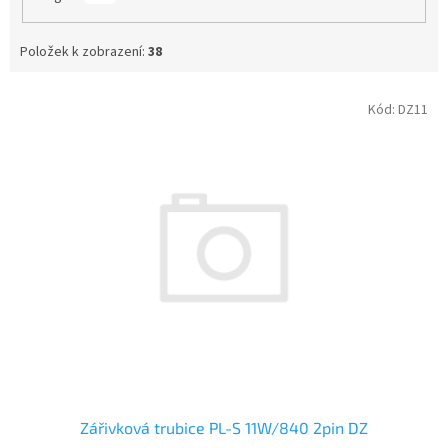
Položek k zobrazení:
38
V
Kód:
DZ11
ý
p
i
s
p
r
o
d
u
k
t
ů
Zářivková trubice PL-S 11W/840 2pin DZ