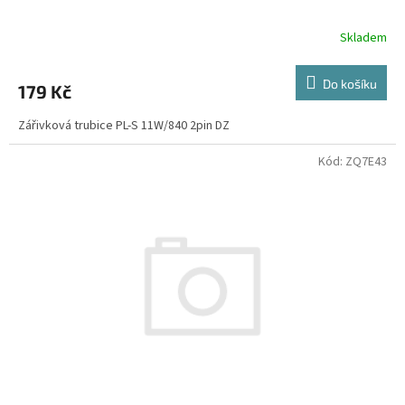
Skladem
Do košíku
179 Kč
Zářivková trubice PL-S 11W/840 2pin DZ
Kód:
ZQ7E43