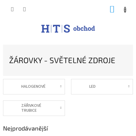
Přejít
NÁKUP
na
obsah
KOŠÍK
ŽÁROVKY - SVĚTELNÉ ZDROJE
HALOGENOVÉ
LED
ZÁŘIVKOVÉ
TRUBICE
Nejprodávanější