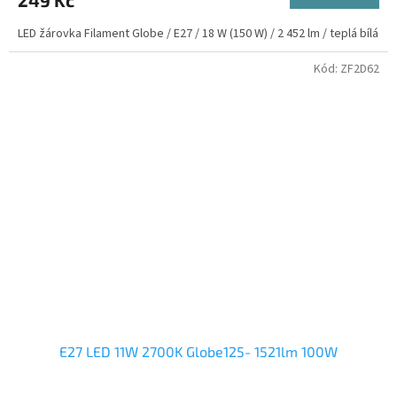
249 Kč
LED žárovka Filament Globe / E27 / 18 W (150 W) / 2 452 lm / teplá bílá
Kód:
ZF2D62
E27 LED 11W 2700K Globe125- 1521lm 100W