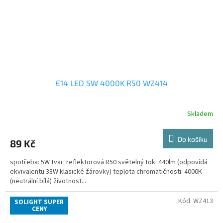
E14 LED 5W 4000K R50 WZ414
Skladem
Do košíku
89 Kč
spotřeba: 5W tvar: reflektorová R50 světelný tok: 440lm (odpovídá
ekvivalentu 38W klasické žárovky) teplota chromatičnosti: 4000K
(neutrální bílá) životnost...
Kód:
WZ413
SOLIGHT SUPER
CENY