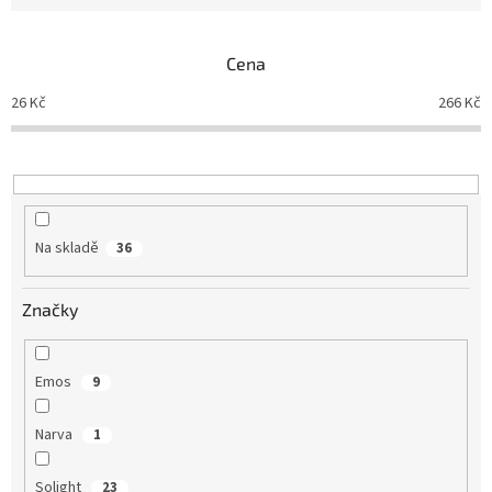
n
í
p
Cena
r
o
26
Kč
266
Kč
d
u
k
t
ů
Na skladě
36
Značky
Emos
9
Narva
1
Solight
23