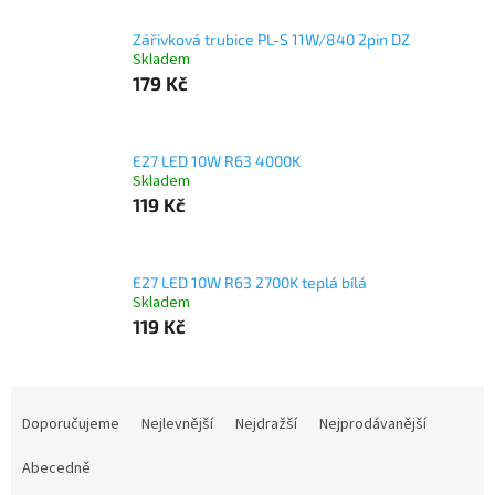
Zářivková trubice PL-S 11W/840 2pin DZ
Skladem
179 Kč
E27 LED 10W R63 4000K
Skladem
119 Kč
E27 LED 10W R63 2700K teplá bílá
Skladem
119 Kč
Ř
a
Doporučujeme
Nejlevnější
Nejdražší
Nejprodávanější
z
e
Abecedně