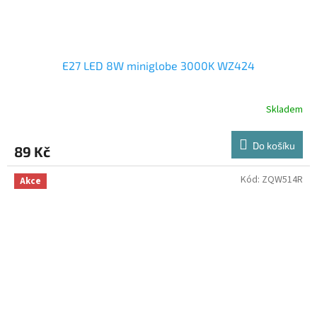
E27 LED 8W miniglobe 3000K WZ424
Skladem
Do košíku
89 Kč
Kód:
ZQW514R
Akce