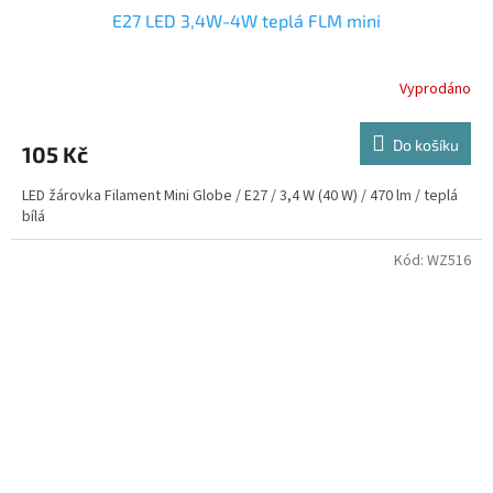
E27 LED 3,4W-4W teplá FLM mini
Vyprodáno
Do košíku
105 Kč
LED žárovka Filament Mini Globe / E27 / 3,4 W (40 W) / 470 lm / teplá
bílá
Kód:
WZ516