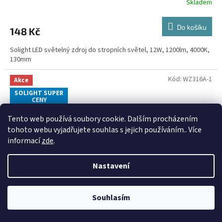
Skladem
Do košíku
148 Kč
Solight LED světelný zdroj do stropních světel, 12W, 1200lm, 4000K,
130mm
Kód:
WZ316A-1
Akce
SOLIGHT SUPER
CENY
Tento web používá soubory cookie. Dalším procházením
tohoto webu vyjadřujete souhlas s jejich používáním.. Více
informací
zde
.
Nastavení
Souhlasím