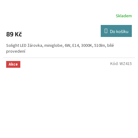
Skladem
Do košíku
89 Kč
Solight LED žárovka, miniglobe, 6W, E14, 3000K, 510lm, bílé
provedení
Kód:
WZ415
Akce