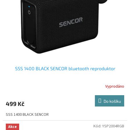
p
r
o
d
u
k
t
ů
SSS 1400 BLACK SENCOR bluetooth reproduktor
Vyprodáno
Do košíku
499 Kč
SSS 1400 BLACK SENCOR
Kód:
YSP2004RGB
Akce