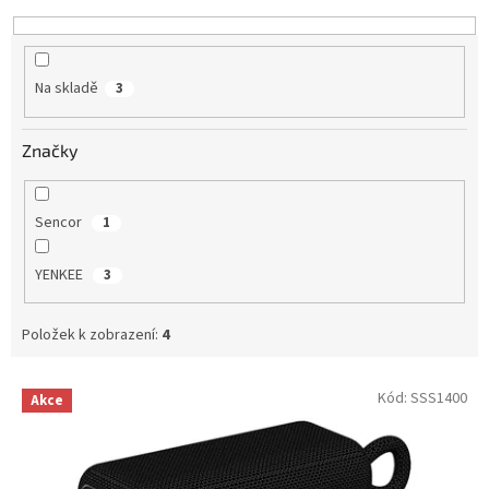
k
t
ů
Na skladě
3
Značky
Sencor
1
YENKEE
3
Položek k zobrazení:
4
V
Kód:
SSS1400
Akce
ý
p
i
s