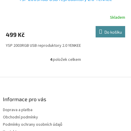
Skladem
Do košíku
499 Kč
YSP 2003RGB USB reproduktory 2.0 YENKEE
4
položek celkem
O
v
l
á
Z
d
á
a
p
c
a
Informace pro vás
í
t
p
Doprava a platba
í
r
Obchodní podmínky
v
k
Podmínky ochrany osobních údajů
y