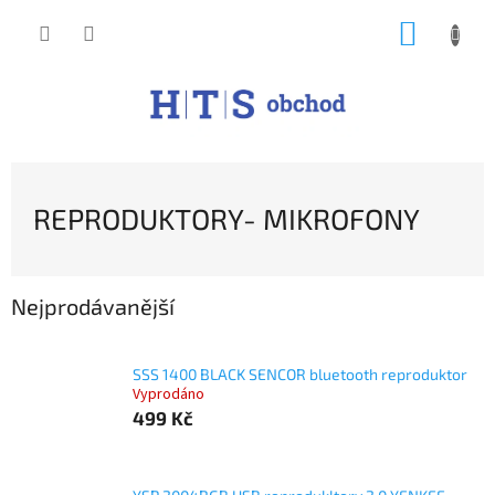
Přejít
NÁKUP
na
obsah
KOŠÍK
REPRODUKTORY- MIKROFONY
Nejprodávanější
SSS 1400 BLACK SENCOR bluetooth reproduktor
Vyprodáno
499 Kč