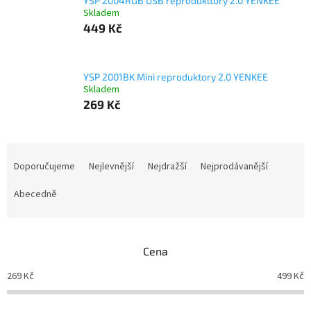
YSP 2004RGB USB reprodukltory 2.0 YENKEE
Skladem
449 Kč
YSP 2001BK Mini reproduktory 2.0 YENKEE
Skladem
269 Kč
Ř
a
Doporučujeme
Nejlevnější
Nejdražší
Nejprodávanější
z
e
Abecedně
n
í
p
Cena
r
o
269
Kč
499
Kč
d
u