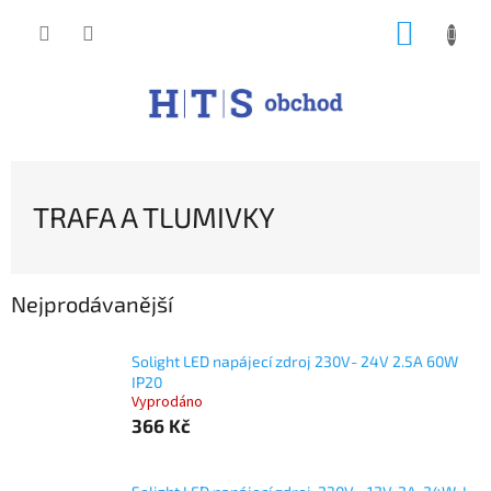
Přejít
NÁKUP
na
obsah
KOŠÍK
TRAFA A TLUMIVKY
Nejprodávanější
Solight LED napájecí zdroj 230V- 24V 2.5A 60W
IP20
Vyprodáno
366 Kč