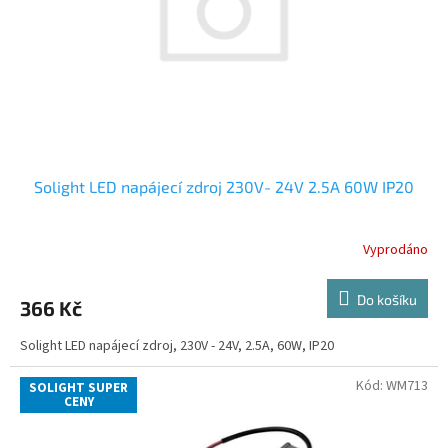
o
d
u
k
t
ů
Solight LED napájecí zdroj 230V- 24V 2.5A 60W IP20
Vyprodáno
Do košíku
366 Kč
Solight LED napájecí zdroj, 230V - 24V, 2.5A, 60W, IP20
Kód:
WM713
SOLIGHT SUPER
CENY