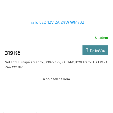
Trafo LED 12V 2A 24W WM702
Skladem
Do košíku
319 Kč
Solight LED napájecí zdroj, 230V - 12V, 2A, 24W, IP20 Trafo LED 12V 2A
24W WM702
6
položek celkem
O
v
l
á
Z
d
á
a
p
c