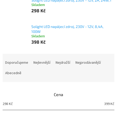
Solight LED napájecí zdroj, 230V - 12V, 2A, 24W, I
Skladem
298 Kč
Solight LED napájecí zdroj, 230V - 12V, 8,4A,
100W
Skladem
398 Kč
Ř
a
Doporučujeme
Nejlevnější
Nejdražší
Nejprodávanější
z
e
Abecedně
n
í
p
Cena
r
o
298
Kč
399
Kč
d
u