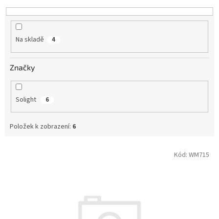
k
t
ů
Na skladě
4
Značky
Solight
6
Položek k zobrazení:
6
V
Kód:
WM715
ý
p
i
s
p
r