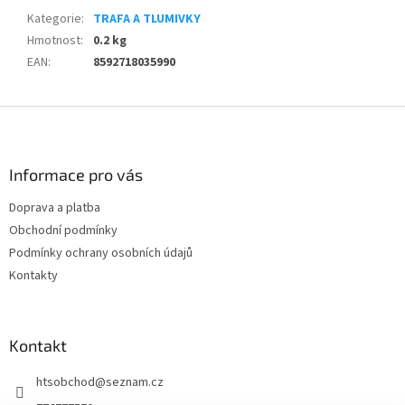
Kategorie
:
TRAFA A TLUMIVKY
Hmotnost
:
0.2 kg
EAN
:
8592718035990
Z
á
p
a
Informace pro vás
t
Doprava a platba
í
Obchodní podmínky
Podmínky ochrany osobních údajů
Kontakty
Kontakt
htsobchod
@
seznam.cz