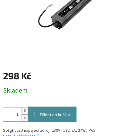
298 Kč
Měrná
Skladem
cena:
Přidat do košíku
Solight LED napájecí zdroj, 230V - 12V, 2A, 24W, IP65