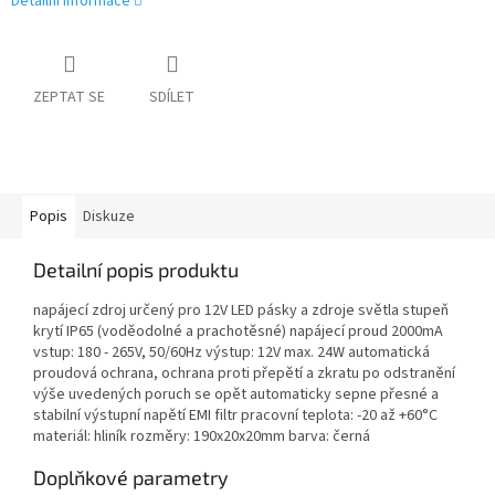
Detailní informace
ZEPTAT SE
SDÍLET
Popis
Diskuze
Detailní popis produktu
napájecí zdroj určený pro 12V LED pásky a zdroje světla stupeň
krytí IP65 (voděodolné a prachotěsné) napájecí proud 2000mA
vstup: 180 - 265V, 50/60Hz výstup: 12V max. 24W automatická
proudová ochrana, ochrana proti přepětí a zkratu po odstranění
výše uvedených poruch se opět automaticky sepne přesné a
stabilní výstupní napětí EMI filtr pracovní teplota: -20 až +60°C
materiál: hliník rozměry: 190x20x20mm barva: černá
Doplňkové parametry