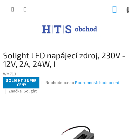
Přejít
NÁKUP
na
obsah
KOŠÍK
Solight LED napájecí zdroj, 230V -
12V, 2A, 24W, I
WM713
SOLIGHT SUPER
Průměrné
Neohodnoceno
Podrobnosti hodnocení
CENY
hodnocení
Značka:
Solight
produktu
je
0,0
z
5
hvězdiček.