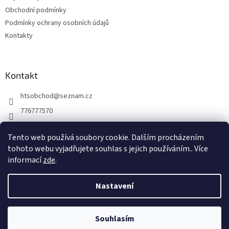
í
r
Obchodní podmínky
v
k
Podmínky ochrany osobních údajů
y
Kontakty
v
ý
p
i
Kontakt
s
u
htsobchod
@
seznam.cz
776777570
776777570
Tento web používá soubory cookie. Dalším procházením
https://www.facebook.com/Elektro-Vr%C5%A1ovick%C3%A1-229
tohoto webu vyjadřujete souhlas s jejich používáním.. Více
214624677338
informací
zde
.
Nastavení
Vytvořil Shoptet
Souhlasím
Copyright 2026
HTS obchod
. Všechna práva vyhrazena.