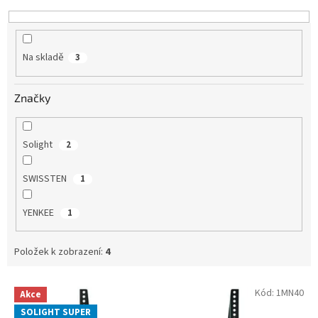
k
t
ů
Na skladě
3
Značky
Solight
2
SWISSTEN
1
YENKEE
1
Položek k zobrazení:
4
V
Kód:
1MN40
Akce
ý
SOLIGHT SUPER