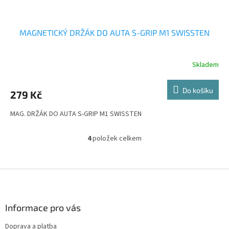
MAGNETICKÝ DRŽÁK DO AUTA S-GRIP M1 SWISSTEN
Skladem
Do košíku
279 Kč
MAG. DRŽÁK DO AUTA S-GRIP M1 SWISSTEN
4
položek celkem
O
v
l
á
Z
d
á
a
p
c
a
Informace pro vás
í
t
p
Doprava a platba