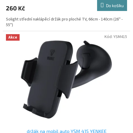
Do košíku
260 Kč
Solight střední naklápěcí držák pro ploché TV, 66cm - 140cm (26'' -
55'')
Kód:
YSM415
Akce
držák na mobil auto YSM 415 YENKEE