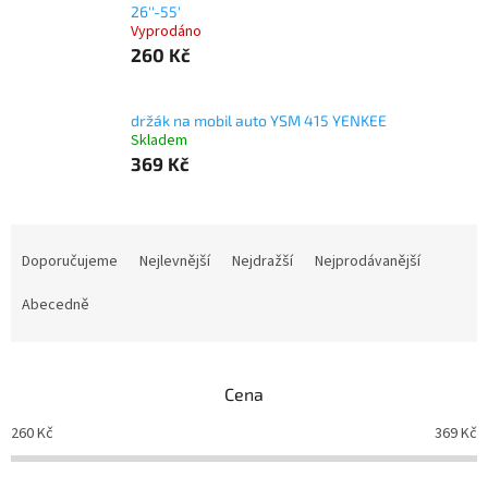
26''-55'
Vyprodáno
260 Kč
držák na mobil auto YSM 415 YENKEE
Skladem
369 Kč
Ř
a
Doporučujeme
Nejlevnější
Nejdražší
Nejprodávanější
z
e
Abecedně
n
í
p
Cena
r
o
260
Kč
369
Kč
d
u