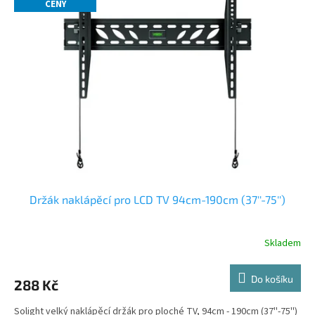
p
CENY
i
s
p
r
o
d
u
k
t
ů
Držák naklápěcí pro LCD TV 94cm-190cm (37''-75'')
Skladem
Do košíku
288 Kč
Solight velký naklápěcí držák pro ploché TV, 94cm - 190cm (37''-75'')