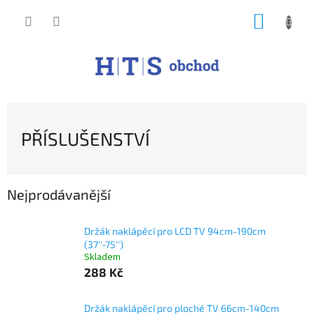
Přejít
NÁKUP
na
obsah
KOŠÍK
PŘÍSLUŠENSTVÍ
Nejprodávanější
Držák naklápěcí pro LCD TV 94cm-190cm
(37''-75'')
Skladem
288 Kč
Držák naklápěcí pro ploché TV 66cm-140cm