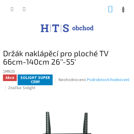
Přejít
NÁKUP
na
obsah
KOŠÍK
Držák naklápěcí pro ploché TV
66cm-140cm 26''-55'
1MN20
Akce
SOLIGHT SUPER
Průměrné
Neohodnoceno
Podrobnosti hodnocení
CENY
hodnocení
Značka:
Solight
produktu
je
0,0
z
5
hvězdiček.