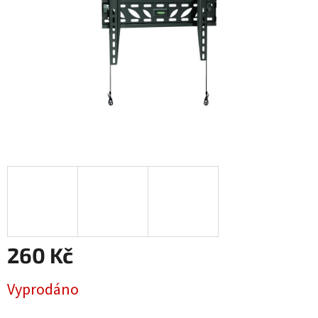
260 Kč
Měrná
Vyprodáno
cena: