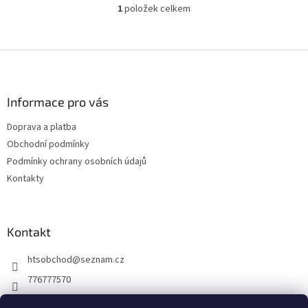
1
položek celkem
O
v
l
á
Z
d
á
a
p
c
a
Informace pro vás
í
t
p
Doprava a platba
í
r
Obchodní podmínky
v
k
Podmínky ochrany osobních údajů
y
Kontakty
v
ý
p
i
Kontakt
s
u
htsobchod
@
seznam.cz
776777570
776777570