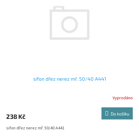
s
p
r
o
d
u
k
t
ů
sifon dřez nerez mř. 50/40 A441
Vyprodáno
Do košíku
238 Kč
sifon dřez nerez mř. 50/40 A441