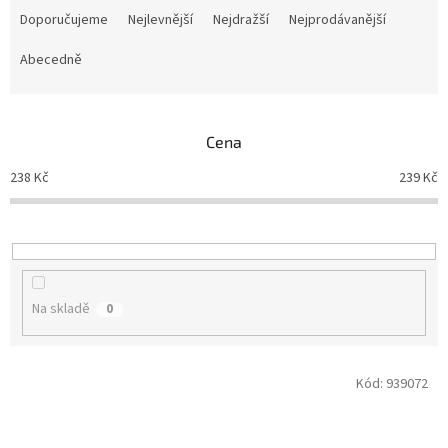
a
Doporučujeme
Nejlevnější
Nejdražší
Nejprodávanější
z
e
Abecedně
n
í
p
Cena
r
o
238
Kč
239
Kč
d
u
k
t
ů
Na skladě
0
V
Kód:
939072
ý
p
i