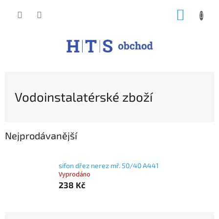
Přejít
NÁKUP
na
obsah
KOŠÍK
Vodoinstalatérské zboží
Nejprodávanější
sifon dřez nerez mř. 50/40 A441
Vyprodáno
238 Kč
Ř