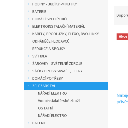
HODINY - BUDÍKY -MINUTKY
n
Ř
í
BATERIE
a
Dopor
p
DOMÁCÍ SPOTŘEBIČE
z
a
ELEKTROINSTALAČNÍ MATERIÁL
e
n
V
n
KABELY, PRODLUŽKY, FLEXO, DVOJLINKY
e
Akce
ý
í
ODHÁNĚČE HLODAVCŮ
l
p
p
REDUKCE A SPOJKY
i
r
SVÍTIDLA
s
o
ŽÁROVKY - SVĚTELNÉ ZDROJE
p
d
r
u
SÁČKY PRO VYSAVAČE, FILTRY
o
k
DOMÁCÍ POTŘEBY
d
t
ŽELEZÁŘSTVÍ
u
ů
NÁŘADÍ ELEKTRO
Nabíj
k
Vodoinstalatérské zboží
přívě
t
ů
OSTATNÍ
NÁŘADÍ ELEKTRO
BATERIE