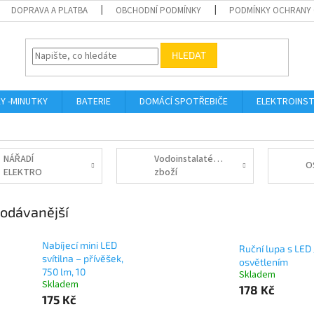
DOPRAVA A PLATBA
OBCHODNÍ PODMÍNKY
PODMÍNKY OCHRANY 
HLEDAT
KY -MINUTKY
BATERIE
DOMÁCÍ SPOTŘEBIČE
ELEKTROINST
NÁŘADÍ
Vodoinstalatérské
O
ELEKTRO
zboží
odávanější
Nabíjecí mini LED
Ruční lupa s LED
svítilna – přívěšek,
osvětlením
750 lm, 10
Skladem
Skladem
178 Kč
175 Kč