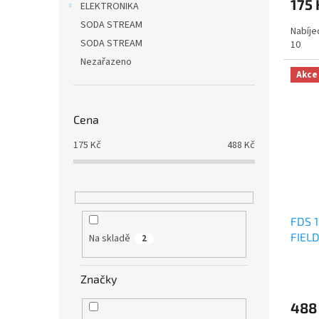
175 
ELEKTRONIKA
SODA STREAM
Nabíjec
SODA STREAM
10
Nezařazeno
Akce
Cena
175
Kč
488
Kč
FDS 
FIEL
Na skladě
2
Značky
488