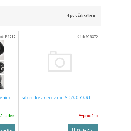
4
položek celkem
ód:
P4717
Kód:
939072
lením
sifon dřez nerez mř. 50/40 A441
Skladem
Vyprodáno
 košíku
Do košíku