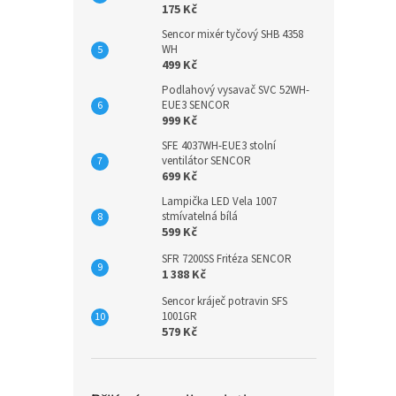
175 Kč
Sencor mixér tyčový SHB 4358
WH
499 Kč
Podlahový vysavač SVC 52WH-
EUE3 SENCOR
999 Kč
SFE 4037WH-EUE3 stolní
ventilátor SENCOR
699 Kč
Lampička LED Vela 1007
stmívatelná bílá
599 Kč
SFR 7200SS Fritéza SENCOR
1 388 Kč
Sencor kráječ potravin SFS
1001GR
579 Kč