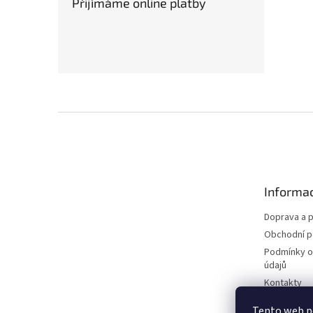
Přijímáme online platby
Z
á
p
a
t
Informac
í
Doprava a p
Obchodní 
Podmínky o
údajů
Kontakty
Tento web p