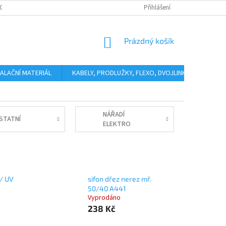
OSOBNÍCH ÚDAJŮ
KONTAKTY
Přihlášení
NÁKUPNÍ
Prázdný košík
KOŠÍK
ALAČNÍ MATERIÁL
KABELY, PRODLUŽKY, FLEXO, DVOJLINKY
ODHÁ
NÁŘADÍ
STATNÍ
ELEKTRO
 / UV
sifon dřez nerez mř.
50/40 A441
Vyprodáno
238 Kč