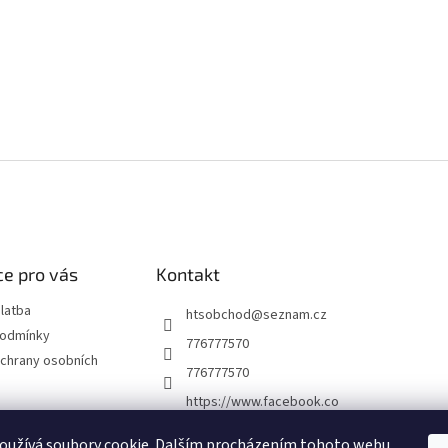
e pro vás
Kontakt
latba
htsobchod
@
seznam.cz
podmínky
776777570
chrany osobních
776777570
https://www.facebook.co
m/Elektro-Vr%C5%A1ovi
ck%C3%A1-22921462467
oužívá soubory cookie. Dalším procházením tohoto webu