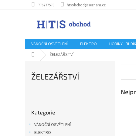
Přejít
776777570
htsobchod@seznam.cz
na
obsah
VÁNOČNÍ OSVĚTLENÍ
ELEKTRO
HODINY - BUDÍ
Domů
ŽELEZÁŘSTVÍ
ŽELEZÁŘSTVÍ
Nejpr
P
o
Přeskočit
s
Kategorie
kategorie
t
r
VÁNOČNÍ OSVĚTLENÍ
a
ELEKTRO
n