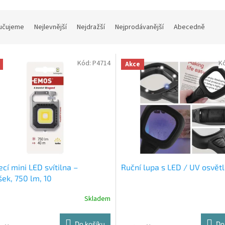
učujeme
Nejlevnější
Nejdražší
Nejprodávanější
Abecedně
Kód:
P4714
K
Akce
ecí mini LED svítilna –
Ruční lupa s LED / UV osvět
šek, 750 lm, 10
Skladem
Do košíku
Do