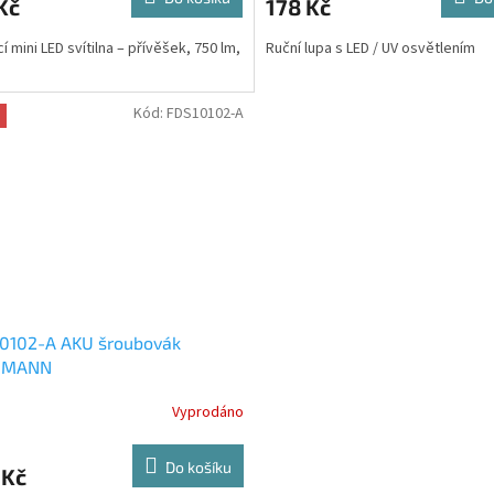
Kč
178 Kč
í mini LED svítilna – přívěšek, 750 lm,
Ruční lupa s LED / UV osvětlením
Kód:
FDS10102-A
10102-A AKU šroubovák
DMANN
Vyprodáno
Do košíku
 Kč