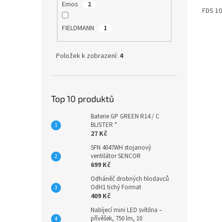
Emos
2
FDS 1
FIELDMANN
1
Položek k zobrazení:
4
Top 10 produktů
Baterie GP GREEN R14 / C
BLISTER *
27 Kč
SFN 4047WH stojanový
ventilátor SENCOR
699 Kč
Odháněč drobných hlodavců
OdH1 tichý Format
409 Kč
Nabíjecí mini LED svítilna –
přívěšek, 750 lm, 10