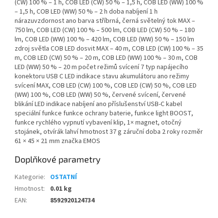
(CW) 100 % – 1 h, COB LED (CW) 50 % – 1,5 h, COB LED (WW) 100 %
– 1,5 h, COB LED (WW) 50 % – 2 h doba nabíjení 1 h
nárazuvzdornost ano barva stříbrná, černá světelný tok MAX –
750 lm, COB LED (CW) 100 % – 500 lm, COB LED (CW) 50 % – 180
lm, COB LED (WW) 100 % – 420 lm, COB LED (WW) 50 % – 150 lm
zdroj světla COB LED dosvit MAX – 40 m, COB LED (CW) 100 % – 35
m, COB LED (CW) 50 % – 20 m, COB LED (WW) 100 % – 30 m, COB
LED (WW) 50 % – 20 m počet režimů svícení 7 typ napájecího
konektoru USB C LED indikace stavu akumulátoru ano režimy
svícení MAX, COB LED (CW) 100 %, COB LED (CW) 50 %, COB LED
(WW) 100 %, COB LED (WW) 50 %, červené svícení, červené
blikání LED indikace nabíjení ano příslušenství USB-C kabel
speciální funkce funkce ochrany baterie, funkce light BOOST,
funkce rychlého vypnutí vybavení klip, 1× magnet, otočný
stojánek, otvírák lahví hmotnost 37 g záruční doba 2 roky rozměr
61 × 45 × 21 mm značka EMOS
Doplňkové parametry
Kategorie
:
OSTATNÍ
Hmotnost
:
0.01 kg
EAN
:
8592920124734