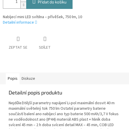
Přidat do košíku
Nabíjecí mini LED svítilna – přívěšek, 750 lm, 10
Detailní informace
ZEPTAT SE
SDÍLET
Popis
Diskuze
Detailní popis produktu
Nejdůležitější parametry napájení Li-pol maximální dosvit 40 m
maximální světelný tok 750 lm Ostatní parametry baterie
součástí balení ano nabíjecí ano typ baterie 500 mAh/3,7 V fokus
ne voděodolnost ano (IP44) materiál ABS plast + hliník doba
svícení 45 min – 2 h doba svícení detail MAX – 45 min, COB LED