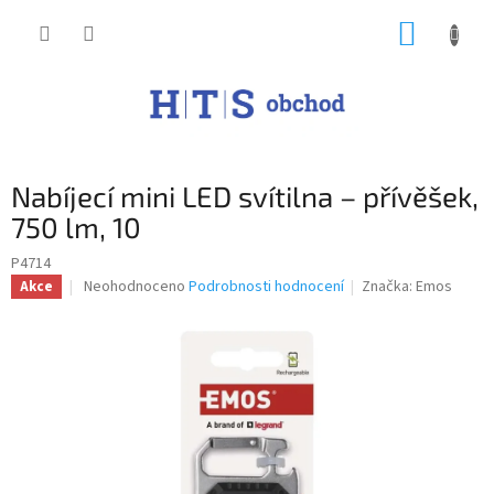
Přejít
NÁKUP
na
obsah
KOŠÍK
Nabíjecí mini LED svítilna – přívěšek,
750 lm, 10
P4714
Průměrné
Neohodnoceno
Podrobnosti hodnocení
Značka:
Emos
Akce
hodnocení
produktu
je
0,0
z
5
hvězdiček.