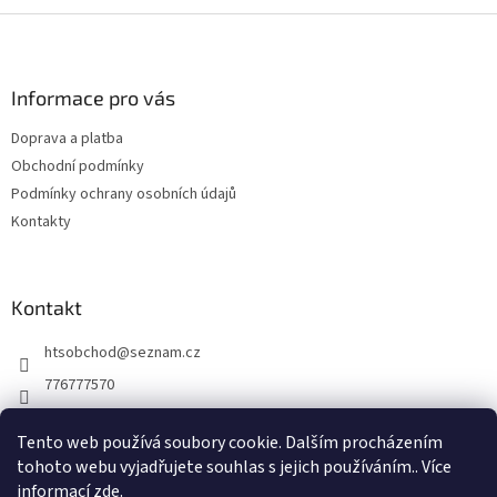
Z
á
p
a
Informace pro vás
t
Doprava a platba
í
Obchodní podmínky
Podmínky ochrany osobních údajů
Kontakty
Kontakt
htsobchod
@
seznam.cz
776777570
776777570
Tento web používá soubory cookie. Dalším procházením
https://www.facebook.com/Elektro-Vr%C5%A1ovick%C3%A1-229
tohoto webu vyjadřujete souhlas s jejich používáním.. Více
214624677338
informací
zde
.