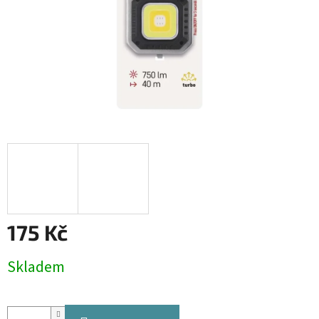
175 Kč
Měrná
Skladem
cena: