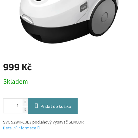
999 Kč
Měrná
Skladem
cena:
Přidat do košíku
SVC 52WH-EUE3 podlahový vysavač SENCOR
Detailní informace