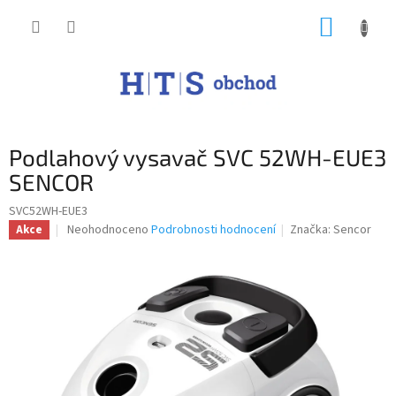
Přejít
NÁKUP
na
obsah
KOŠÍK
Podlahový vysavač SVC 52WH-EUE3
SENCOR
SVC52WH-EUE3
Průměrné
Neohodnoceno
Podrobnosti hodnocení
Značka:
Sencor
Akce
hodnocení
produktu
je
0,0
z
5
hvězdiček.