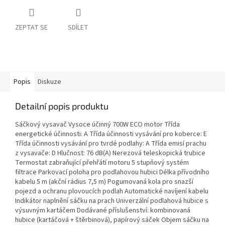
ZEPTAT SE
SDÍLET
Popis
Diskuze
Detailní popis produktu
Sáčkový vysavač Vysoce účinný 700W ECO motor Třída
energetické účinnosti: A Třída účinnosti vysávání pro koberce: E
Třída účinnosti vysávání pro tvrdé podlahy: A Třída emisí prachu
z vysavače: D Hlučnost: 76 dB(A) Nerezová teleskopická trubice
Termostat zabraňující přehřátí motoru 5 stupňový systém
filtrace Parkovací poloha pro podlahovou hubici Délka přívodního
kabelu 5 m (akční rádius 7,5 m) Pogumovaná kola pro snazší
pojezd a ochranu plovoucích podlah Automatické navíjení kabelu
Indikátor naplnění sáčku na prach Univerzální podlahová hubice s
výsuvným kartáčem Dodávané příslušenství: kombinovaná
hubice (kartáčová + štěrbinová), papírový sáček Objem sáčku na