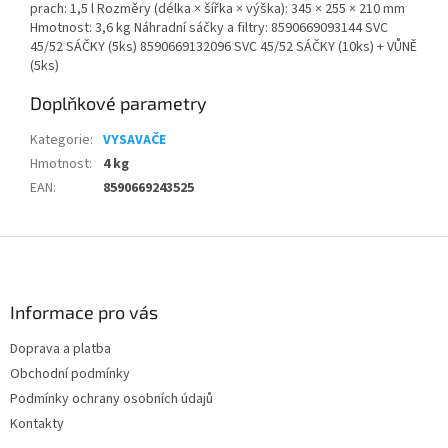
prach: 1,5 l Rozměry (délka × šířka × výška): 345 × 255 × 210 mm
Hmotnost: 3,6 kg Náhradní sáčky a filtry: 8590669093144 SVC
45/52 SÁČKY (5ks) 8590669132096 SVC 45/52 SÁČKY (10ks) + VŮNĚ
(5ks)
Doplňkové parametry
Kategorie
:
VYSAVAČE
Hmotnost
:
4 kg
EAN
:
8590669243525
Z
á
p
a
Informace pro vás
t
Doprava a platba
í
Obchodní podmínky
Podmínky ochrany osobních údajů
Kontakty