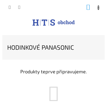
Přejít
NÁKUP
na
obsah
KOŠÍK
HODINKOVÉ PANASONIC
Produkty teprve připravujeme.