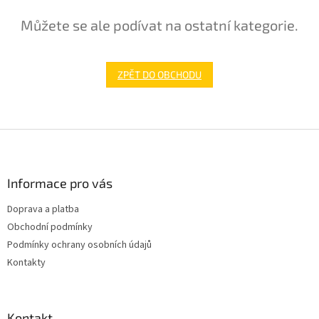
Můžete se ale podívat na ostatní kategorie.
ZPĚT DO OBCHODU
Z
á
p
a
Informace pro vás
t
Doprava a platba
í
Obchodní podmínky
Podmínky ochrany osobních údajů
Kontakty
Kontakt