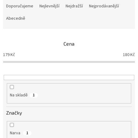
a
Doporučujeme
Nejlevnější
Nejdražší
Nejprodávanější
z
e
Abecedně
n
í
p
Cena
r
o
179
Kč
180
Kč
d
u
k
t
ů
Na skladě
1
Značky
Narva
1