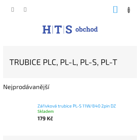
Přejít
NÁKUP
na
obsah
KOŠÍK
TRUBICE PLC, PL-L, PL-S, PL-T
Nejprodávanější
Zářivková trubice PL-S 11W/840 2pin DZ
Skladem
179 Kč
Ř