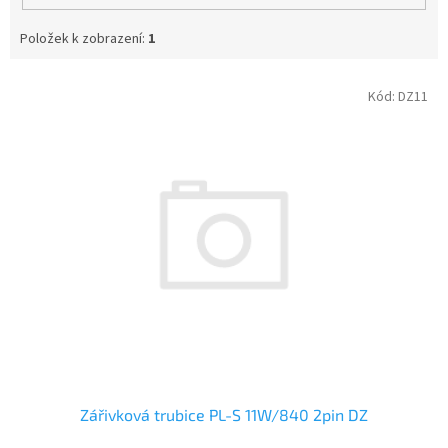
Položek k zobrazení:
1
V
Kód:
DZ11
ý
p
i
s
p
r
o
d
u
k
t
ů
Zářivková trubice PL-S 11W/840 2pin DZ