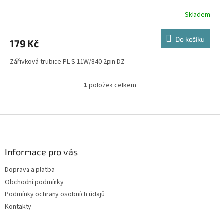
Skladem
Do košíku
179 Kč
Zářivková trubice PL-S 11W/840 2pin DZ
1
položek celkem
O
v
l
á
Z
d
á
a
p
c
a
Informace pro vás
í
t
p
Doprava a platba
í
r
Obchodní podmínky
v
k
Podmínky ochrany osobních údajů
y
Kontakty
v