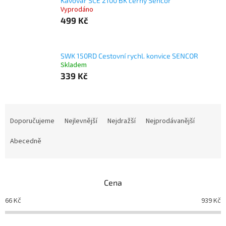
Kávovar SCE 2100 BK černý Sencor
Vyprodáno
499 Kč
SWK 150RD Cestovní rychl. konvice SENCOR
Skladem
339 Kč
Ř
a
Doporučujeme
Nejlevnější
Nejdražší
Nejprodávanější
z
e
Abecedně
n
í
p
Cena
r
o
66
Kč
939
Kč
d
u