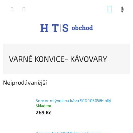
Přejít
NÁKUP
na
obsah
KOŠÍK
VARNÉ KONVICE- KÁVOVARY
Nejprodávanější
Sencor mlýnek na kávu SCG 1050WH bílý
Skladem
269 Kč