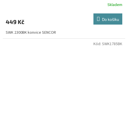
Skladem
Do košíku
449 Kč
SWK 2300BK konvice SENCOR
Kód:
SWK1785BK