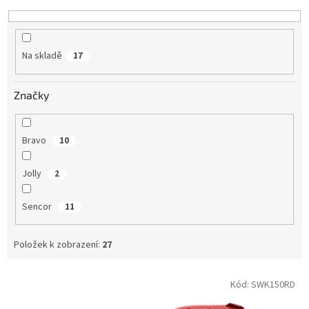
k
t
ů
Na skladě
17
Značky
Bravo
10
Jolly
2
Sencor
11
Položek k zobrazení:
27
V
Kód:
SWK150RD
ý