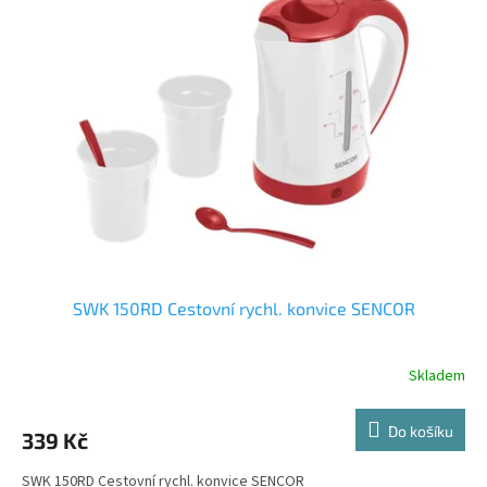
p
i
s
p
r
o
d
u
k
t
ů
SWK 150RD Cestovní rychl. konvice SENCOR
Skladem
Do košíku
339 Kč
SWK 150RD Cestovní rychl. konvice SENCOR