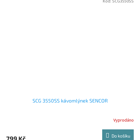
Kód:
SCG3550SS
SCG 3550SS kávomlýnek SENCOR
Vyprodáno
Do košíku
799 Kč