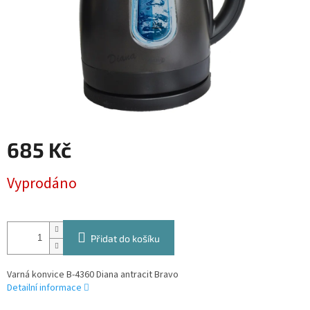
685 Kč
Měrná
Vyprodáno
cena:
Přidat do košíku
Varná konvice B-4360 Diana antracit Bravo
Detailní informace