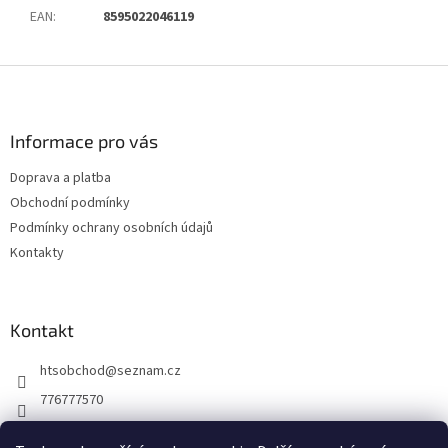
EAN
:
8595022046119
Z
á
p
a
Informace pro vás
t
Doprava a platba
í
Obchodní podmínky
Podmínky ochrany osobních údajů
Kontakty
Kontakt
htsobchod
@
seznam.cz
776777570
776777570