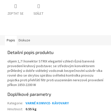
ZEPTAT SE
SDÍLET
Popis
Diskuze
Detailní popis produktu
objem 1,7 l konektor STRIX elegantní vzhled různá barevná
provedení kruhový podstavec se středovým konvektorem
průhledný a dobře viditelný vodoznak bezpečnostní uzávěr víka
rovné dno se skrytou spirálou světelná kontrolka provozu
pojistka proti přehřátí filtr proti usazeninám nerezové provedení
příkon 1850-2200 W
Doplňkové parametry
Kategorie
:
VARNÉ KONVICE- KÁVOVARY
Hmotnost
:
0.55 kg