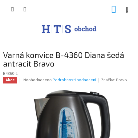
Přejít
NÁKUP
na
obsah
KOŠÍK
Varná konvice B-4360 Diana šedá
antracit Bravo
B4360-2
Průměrné
Neohodnoceno
Podrobnosti hodnocení
Značka:
Bravo
Akce
hodnocení
produktu
je
0,0
z
5
hvězdiček.