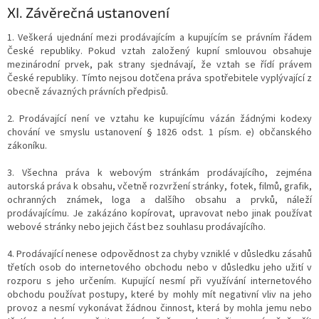
XI.
Závěrečná ustanovení
1. Veškerá ujednání mezi prodávajícím a kupujícím se právním řádem
České republiky. Pokud vztah založený kupní smlouvou obsahuje
mezinárodní prvek, pak strany sjednávají, že vztah se řídí právem
České republiky. Tímto nejsou dotčena práva spotřebitele vyplývající z
obecně závazných právních předpisů.
2. Prodávající není ve vztahu ke kupujícímu vázán žádnými kodexy
chování ve smyslu ustanovení § 1826 odst. 1 písm. e) občanského
zákoníku.
3. Všechna práva k webovým stránkám prodávajícího, zejména
autorská práva k obsahu, včetně rozvržení stránky, fotek, filmů, grafik,
ochranných známek, loga a dalšího obsahu a prvků, náleží
prodávajícímu. Je zakázáno kopírovat, upravovat nebo jinak používat
webové stránky nebo jejich část bez souhlasu prodávajícího.
4. Prodávající nenese odpovědnost za chyby vzniklé v důsledku zásahů
třetích osob do internetového obchodu nebo v důsledku jeho užití v
rozporu s jeho určením. Kupující nesmí při využívání internetového
obchodu používat postupy, které by mohly mít negativní vliv na jeho
provoz a nesmí vykonávat žádnou činnost, která by mohla jemu nebo