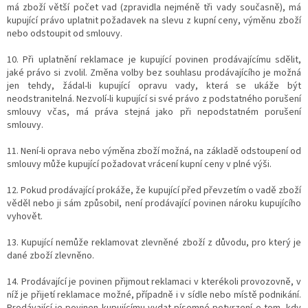
má zboží větší počet vad (zpravidla nejméně tři vady současně), má
kupující právo uplatnit požadavek na slevu z kupní ceny, výměnu zboží
nebo odstoupit od smlouvy.
10. Při uplatnění reklamace je kupující povinen prodávajícímu sdělit,
jaké právo si zvolil. Změna volby bez souhlasu prodávajícího je možná
jen tehdy, žádal-li kupující opravu vady, která se ukáže být
neodstranitelná. Nezvolí-li kupující si své právo z podstatného porušení
smlouvy včas, má práva stejná jako při nepodstatném porušení
smlouvy.
11. Není-li oprava nebo výměna zboží možná, na základě odstoupení od
smlouvy může kupující požadovat vrácení kupní ceny v plné výši.
12. Pokud prodávající prokáže, že kupující před převzetím o vadě zboží
věděl nebo ji sám způsobil, není prodávající povinen nároku kupujícího
vyhovět.
13. Kupující nemůže reklamovat zlevněné zboží z důvodu, pro který je
dané zboží zlevněno.
14. Prodávající je povinen přijmout reklamaci v kterékoli provozovně, v
níž je přijetí reklamace možné, případně i v sídle nebo místě podnikání.
Prodávající je povinen kupujícímu vydat písemné potvrzení o tom, kdy