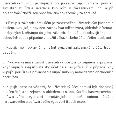
uživatelském účtu je kupující při jakékoliv jejich změně povinen
aktualizovat. Údaje uvedené kupujícím v zákaznickém účtu a při
objednávání zboží jsou prodávajícím považovány za správné.
3. Přístup k zákaznickému účtu je zabezpečen uživatelským jménem a
heslem. Kupující je povinen zachovávat mlčenlivost, ohledně informací
nezbytných k přístupu do jeho zákaznického účtu. Prodávající nenese
odpovědnost za případné zneužití zákaznického účtu třetími osobami.
4. Kupující není oprávněn umožnit využívání zákaznického účtu třetím
osobám.
5. Prodávající může zrušit uživatelský účet, a to zejména v případě,
když kupující svůj uživatelský účet déle nevyužívá, či v případě, kdy
kupující poruší své povinnosti z kupní smlouvy nebo těchto obchodních
podmínek.
6. Kupující bere na vědomí, že uživatelský účet nemusí být dostupný
nepřetržitě, a to zejména s ohledem na nutnou údržbu hardwarového a
softwarového vybavení prodávajícího, popř. nutnou údržbu
hardwarového a softwarového vybavení třetích osob.