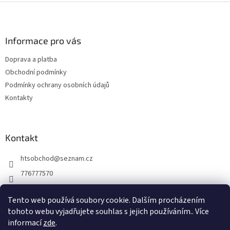
Z
á
p
a
Informace pro vás
t
Doprava a platba
í
Obchodní podmínky
Podmínky ochrany osobních údajů
Kontakty
Kontakt
htsobchod
@
seznam.cz
776777570
776777570
Tento web používá soubory cookie. Dalším procházením
https://www.facebook.com/Elektro-Vr%C5%A1ovick%C3%A1-229
tohoto webu vyjadřujete souhlas s jejich používáním.. Více
214624677338
informací
zde
.