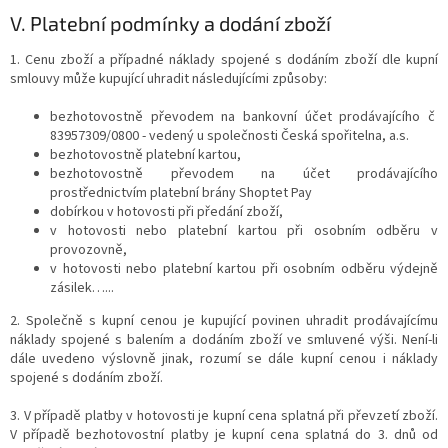
V.
Platební podmínky a dodání zboží
1. Cenu zboží a případné náklady spojené s dodáním zboží dle kupní
smlouvy může kupující uhradit následujícími způsoby:
bezhotovostně převodem na bankovní účet prodávajícího č
83957309/0800 - vedený u společnosti Česká spořitelna, a.s.
bezhotovostně platební kartou,
bezhotovostně převodem na účet prodávajícího
prostřednictvím platební brány Shoptet Pay
dobírkou v hotovosti při předání zboží,
v hotovosti nebo platební kartou při osobním odběru v
provozovně,
v hotovosti nebo platební kartou při osobním odběru výdejně
zásilek…...
2. Společně s kupní cenou je kupující povinen uhradit prodávajícímu
náklady spojené s balením a dodáním zboží ve smluvené výši. Není-li
dále uvedeno výslovně jinak, rozumí se dále kupní cenou i náklady
spojené s dodáním zboží.
3. V případě platby v hotovosti je kupní cena splatná při převzetí zboží.
V případě bezhotovostní platby je kupní cena splatná do 3. dnů od