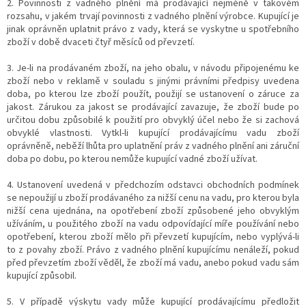
2. Povinnosti z vadného plnění má prodávající nejméně v takovém
rozsahu, v jakém trvají povinnosti z vadného plnění výrobce. Kupující je
jinak oprávněn uplatnit právo z vady, která se vyskytne u spotřebního
zboží v době dvaceti čtyř měsíců od převzetí.
3. Je-li na prodávaném zboží, na jeho obalu, v návodu připojenému ke
zboží nebo v reklamě v souladu s jinými právními předpisy uvedena
doba, po kterou lze zboží použít, použijí se ustanovení o záruce za
jakost. Zárukou za jakost se prodávající zavazuje, že zboží bude po
určitou dobu způsobilé k použití pro obvyklý účel nebo že si zachová
obvyklé vlastnosti. Vytkl-li kupující prodávajícímu vadu zboží
oprávněně, neběží lhůta pro uplatnění práv z vadného plnění ani záruční
doba po dobu, po kterou nemůže kupující vadné zboží užívat.
4. Ustanovení uvedená v předchozím odstavci obchodních podmínek
se nepoužijí u zboží prodávaného za nižší cenu na vadu, pro kterou byla
nižší cena ujednána, na opotřebení zboží způsobené jeho obvyklým
užíváním, u použitého zboží na vadu odpovídající míře používání nebo
opotřebení, kterou zboží mělo při převzetí kupujícím, nebo vyplývá-li
to z povahy zboží. Právo z vadného plnění kupujícímu nenáleží, pokud
před převzetím zboží věděl, že zboží má vadu, anebo pokud vadu sám
kupující způsobil.
5. V případě výskytu vady může kupující prodávajícímu předložit