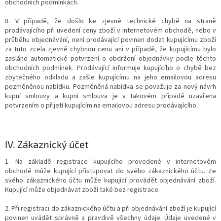
obchodních podmínkách.
8. V případě, že došlo ke zjevné technické chybě na straně
prodávajícího při uvedení ceny zboží v internetovém obchodě, nebo v
průběhu objednávání, není prodávající povinen dodat kupujícímu zboží
za tuto zcela zjevně chybnou cenu ani v případě, že kupujícímu bylo
zasláno automatické potvrzení o obdržení objednávky podle těchto
obchodních podmínek. Prodávající informuje kupujícího o chybě bez
zbytečného odkladu a zašle kupujícímu na jeho emailovou adresu
pozměněnou nabídku. Pozměněná nabídka se považuje za nový návrh
kupní smlouvy a kupní smlouva je v takovém případě uzavřena
potvrzením o přijetí kupujícím na emailovou adresu prodávajícího.
IV.
Zákaznický účet
1. Na základě registrace kupujícího provedené v internetovém
obchodě může kupující přistupovat do svého zákaznického účtu. Ze
svého zákaznického účtu může kupující provádět objednávání zboží.
Kupující může objednávat zboží také bez registrace.
2. Při registraci do zákaznického účtu a při objednávání zboží je kupující
povinen uvádět správně a pravdivě všechny údaje. Údaje uvedené v