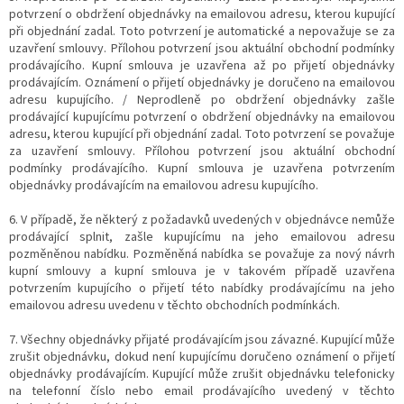
potvrzení o obdržení objednávky na emailovou adresu, kterou kupující
při objednání zadal. Toto potvrzení je automatické a nepovažuje se za
uzavření smlouvy. Přílohou potvrzení jsou aktuální obchodní podmínky
prodávajícího. Kupní smlouva je uzavřena až po přijetí objednávky
prodávajícím. Oznámení o přijetí objednávky je doručeno na emailovou
adresu kupujícího. / Neprodleně po obdržení objednávky zašle
prodávající kupujícímu potvrzení o obdržení objednávky na emailovou
adresu, kterou kupující při objednání zadal. Toto potvrzení se považuje
za uzavření smlouvy. Přílohou potvrzení jsou aktuální obchodní
podmínky prodávajícího. Kupní smlouva je uzavřena potvrzením
objednávky prodávajícím na emailovou adresu kupujícího.
6. V případě, že některý z požadavků uvedených v objednávce nemůže
prodávající splnit, zašle kupujícímu na jeho emailovou adresu
pozměněnou nabídku. Pozměněná nabídka se považuje za nový návrh
kupní smlouvy a kupní smlouva je v takovém případě uzavřena
potvrzením kupujícího o přijetí této nabídky prodávajícímu na jeho
emailovou adresu uvedenu v těchto obchodních podmínkách.
7. Všechny objednávky přijaté prodávajícím jsou závazné. Kupující může
zrušit objednávku, dokud není kupujícímu doručeno oznámení o přijetí
objednávky prodávajícím. Kupující může zrušit objednávku telefonicky
na telefonní číslo nebo email prodávajícího uvedený v těchto