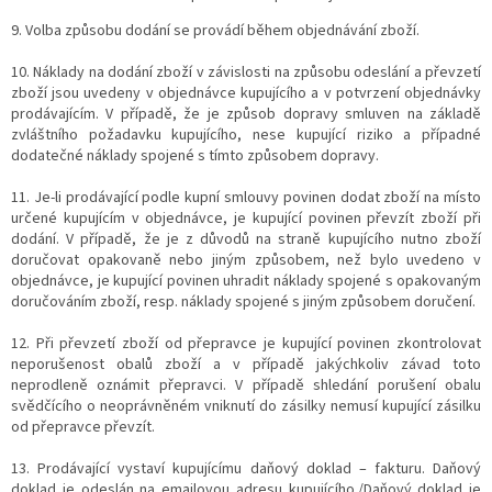
9.
Volba způsobu dodání se provádí během objednávání zboží.
10. Náklady na dodání zboží v závislosti na způsobu odeslání a převzetí
zboží jsou uvedeny v objednávce kupujícího a v potvrzení objednávky
prodávajícím. V případě, že je způsob dopravy smluven na základě
zvláštního požadavku kupujícího, nese kupující riziko a případné
dodatečné náklady spojené s tímto způsobem dopravy.
11. Je-li prodávající podle kupní smlouvy povinen dodat zboží na místo
určené kupujícím v objednávce, je kupující povinen převzít zboží při
dodání. V případě, že je z důvodů na straně kupujícího nutno zboží
doručovat opakovaně nebo jiným způsobem, než bylo uvedeno v
objednávce, je kupující povinen uhradit náklady spojené s opakovaným
doručováním zboží, resp. náklady spojené s jiným způsobem doručení.
12. Při převzetí zboží od přepravce je kupující povinen zkontrolovat
neporušenost obalů zboží a v případě jakýchkoliv závad toto
neprodleně oznámit přepravci. V případě shledání porušení obalu
svědčícího o neoprávněném vniknutí do zásilky nemusí kupující zásilku
od přepravce převzít.
13. Prodávající vystaví kupujícímu daňový doklad – fakturu. Daňový
doklad je odeslán na emailovou adresu kupujícího./Daňový doklad je