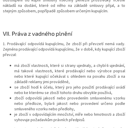
odstoupení od kupní smlouvy všechny peněžní prostředky včetně
nákladů na dodání, které od něho na základě smlouvy přijal, a to
stejným způsobem, popřípadě způsobem určeným kupujícím.
VII.
Práva z vadného plnění
1. Prodávající odpovídá kupujícímu, že zboží při převzetí nemá vady.
Zejména prodávající odpovídá kupujícímu, že v době, kdy kupující zboží
převzal:
má zboží vlastnosti, které si strany ujednaly, a chybí-li ujednání,
má takové vlastnosti, které prodávající nebo výrobce popsal
nebo které kupující očekával s ohledem na povahu zboží a na
základě reklamy jimi prováděné,
se zboží hodí k účelu, který pro jeho použití prodávající uvádí
nebo ke kterému se zboží tohoto druhu obvykle používá,
zboží odpovídá jakostí nebo provedením smluvenému vzorku
nebo předloze, byla-li jakost nebo provedení určeno podle
smluveného vzorku nebo předlohy,
je zboží v odpovídajícím množství, míře nebo hmotnosti a
zboží
vyhovuje požadavkům právních předpisů.