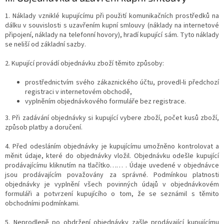
1. Náklady vzniklé kupujícímu při použití komunikačních prostředků na
dálku v souvislosti s uzavřením kupní smlouvy (náklady na internetové
připojení, náklady na telefonní hovory), hradí kupující sám. Tyto náklady
se neliší od základní sazby.
2. Kupující provádí objednávku zboží těmito způsoby:
prostřednictvím svého zákaznického účtu, provedl-li předchozí
registraci v internetovém obchodě,
vyplněním objednávkového formuláře bez registrace.
3. Při zadávání objednávky si kupující vybere zboží, počet kusů zboží,
způsob platby a doručení.
4. Před odesláním objednávky je kupujícímu umožněno kontrolovat a
měnit údaje, které do objednávky vložil. Objednávku odešle kupující
prodávajícímu kliknutím na tlačítko…… . Údaje uvedené v objednávce
jsou prodávajícím považovány za správné. Podmínkou platnosti
objednávky je vyplnění všech povinných údajů v objednávkovém
formuláři a potvrzení kupujícího o tom, že se seznámil s těmito
obchodními podmínkami.
5. Neprodleně po obdržení objednávky zašle prodávající kupujícímu