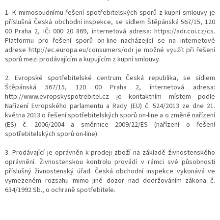
1. K mimosoudnímu řešení spotřebitelských sporů z kupní smlouvy je
příslušná Česká obchodní inspekce, se sídlem Štěpánská 567/15, 120
00 Praha 2, IČ: 000 20 869, internetová adresa: https://adr.coi.cz/cs.
Platformu pro řešení sporů on-line nacházející se na internetové
adrese http://ec.europa.eu/consumers/odr je možné využít při řešení
sporů mezi prodávajícím a kupujícím z kupní smlouvy.
2. Evropské spotřebitelské centrum Česká republika, se sídlem
Štěpánská 567/15, 120 00 Praha 2, internetová adresa:
http://www.evropskyspotrebitel.cz je kontaktním místem podle
Nařízení Evropského parlamentu a Rady (EU) č. 524/2013 ze dne 21.
května 2013 o řešení spotřebitelských sporů on-line a o změně nařízení
(ES) č. 2006/2004 a směrnice 2009/22/ES (nařízení o řešení
spotřebitelských sporů on-line).
3. Prodávající je oprávněn k prodeji zboží na základě živnostenského
oprávnění. Živnostenskou kontrolu provádí v rámci své působnosti
příslušný živnostenský úřad. Česká obchodní inspekce vykonává ve
vymezeném rozsahu mimo jiné dozor nad dodržováním zákona č.
634/1992 Sb., o ochraně spotřebitele.