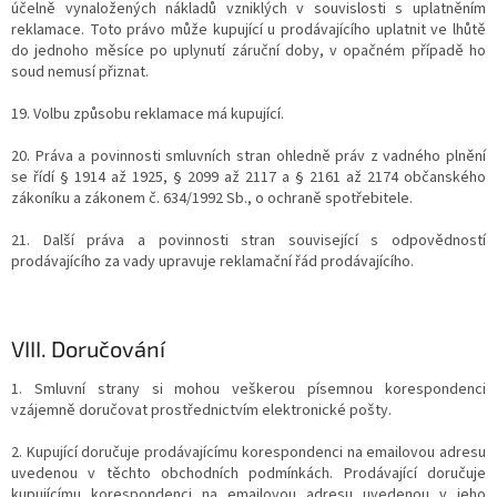
účelně vynaložených nákladů vzniklých v souvislosti s uplatněním
reklamace. Toto právo může kupující u prodávajícího uplatnit ve lhůtě
do jednoho měsíce po uplynutí záruční doby, v opačném případě ho
soud nemusí přiznat.
19. Volbu způsobu reklamace má kupující.
20. Práva a povinnosti smluvních stran ohledně práv z vadného plnění
se řídí § 1914 až 1925, § 2099 až 2117 a § 2161 až 2174 občanského
zákoníku a zákonem č. 634/1992 Sb., o ochraně spotřebitele.
21. Další práva a povinnosti stran související s odpovědností
prodávajícího za vady upravuje reklamační řád prodávajícího.
VIII.
Doručování
1. Smluvní strany si mohou veškerou písemnou korespondenci
vzájemně doručovat prostřednictvím elektronické pošty.
2. Kupující doručuje prodávajícímu korespondenci na emailovou adresu
uvedenou v těchto obchodních podmínkách. Prodávající doručuje
kupujícímu korespondenci na emailovou adresu uvedenou v jeho