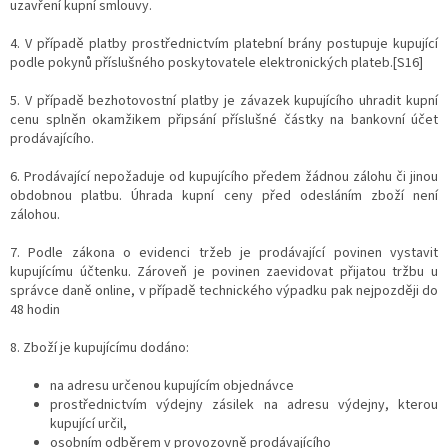
uzavření kupní smlouvy.
4. V případě platby prostřednictvím platební brány postupuje kupující
podle pokynů příslušného poskytovatele elektronických plateb.[S16]
5. V případě bezhotovostní platby je závazek kupujícího uhradit kupní
cenu splněn okamžikem připsání příslušné částky na bankovní účet
prodávajícího.
6. Prodávající nepožaduje od kupujícího předem žádnou zálohu či jinou
obdobnou platbu. Úhrada kupní ceny před odesláním zboží není
zálohou.
7. Podle zákona o evidenci tržeb je prodávající povinen vystavit
kupujícímu účtenku. Zároveň je povinen zaevidovat přijatou tržbu u
správce daně online, v případě technického výpadku pak nejpozději do
48 hodin
8. Zboží je kupujícímu dodáno:
na adresu určenou kupujícím objednávce
prostřednictvím výdejny zásilek na adresu výdejny, kterou
kupující určil,
osobním odběrem v provozovně prodávajícího