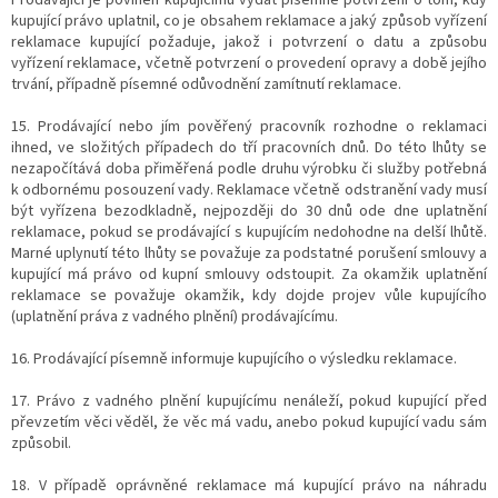
kupující právo uplatnil, co je obsahem reklamace a jaký způsob vyřízení
reklamace kupující požaduje, jakož i potvrzení o datu a způsobu
vyřízení reklamace, včetně potvrzení o provedení opravy a době jejího
trvání, případně písemné odůvodnění zamítnutí reklamace.
15. Prodávající nebo jím pověřený pracovník rozhodne o reklamaci
ihned, ve složitých případech do tří pracovních dnů. Do této lhůty se
nezapočítává doba přiměřená podle druhu výrobku či služby potřebná
k odbornému posouzení vady. Reklamace včetně odstranění vady musí
být vyřízena bezodkladně, nejpozději do 30 dnů ode dne uplatnění
reklamace, pokud se prodávající s kupujícím nedohodne na delší lhůtě.
Marné uplynutí této lhůty se považuje za podstatné porušení smlouvy a
kupující má právo od kupní smlouvy odstoupit. Za okamžik uplatnění
reklamace se považuje okamžik, kdy dojde projev vůle kupujícího
(uplatnění práva z vadného plnění) prodávajícímu.
16. Prodávající písemně informuje kupujícího o výsledku reklamace.
17. Právo z vadného plnění kupujícímu nenáleží, pokud kupující před
převzetím věci věděl, že věc má vadu, anebo pokud kupující vadu sám
způsobil.
18. V případě oprávněné reklamace má kupující právo na náhradu