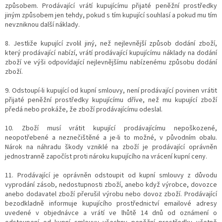
způsobem. Prodávající vrátí kupujícímu přijaté peněžní prostředky
jiným způsobem jen tehdy, pokud s tím kupující souhlasí a pokud mu tím
nevzniknou další náklady.
8. Jestliže kupující zvolil jiný, než nejlevnější způsob dodání zboží,
který prodávající nabízí, vrátí prodávající kupujícímu náklady na dodání
zboží ve výši odpovídající nejlevnějšímu nabízenému způsobu dodání
zboží.
9. Odstoupí-li kupující od kupní smlouvy, není prodávající povinen vrátit
přijaté peněžní prostředky kupujícímu dříve, než mu kupující zboží
předá nebo prokáže, že zboží prodávajícímu odeslal.
10. Zboží musí vrátit kupující prodávajícímu nepoškozené,
neopotřebené a neznečištěné a je-li to možné, v původním obalu.
Nárok na náhradu škody vzniklé na zboží je prodávající oprávněn
jednostranně započíst proti nároku kupujícího na vrácení kupní ceny.
11. Prodávající je oprávněn odstoupit od kupní smlouvy z důvodu
vyprodání zásob, nedostupnosti zboží, anebo když výrobce, dovozce
anebo dodavatel zboží přerušil výrobu nebo dovoz zboží. Prodávající
bezodkladně informuje kupujícího prostřednictví emailové adresy
uvedené v objednávce a vrátí ve lhůtě 14 dnů od oznámení o