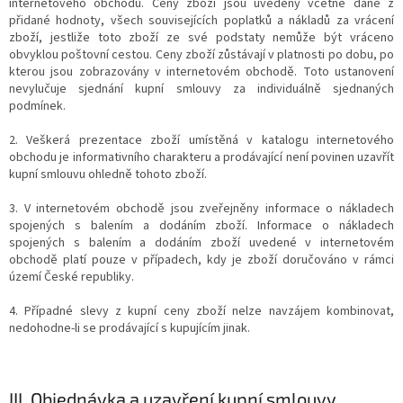
internetového obchodu. Ceny zboží jsou uvedeny včetně daně z
přidané hodnoty, všech souvisejících poplatků a nákladů za vrácení
zboží, jestliže toto zboží ze své podstaty nemůže být vráceno
obvyklou poštovní cestou. Ceny zboží zůstávají v platnosti po dobu, po
kterou jsou zobrazovány v internetovém obchodě. Toto ustanovení
nevylučuje sjednání kupní smlouvy za individuálně sjednaných
podmínek.
2. Veškerá prezentace zboží umístěná v katalogu internetového
obchodu je informativního charakteru a prodávající není povinen uzavřít
kupní smlouvu ohledně tohoto zboží.
3. V internetovém obchodě jsou zveřejněny informace o nákladech
spojených s balením a dodáním zboží. Informace o nákladech
spojených s balením a dodáním zboží uvedené v internetovém
obchodě platí pouze v případech, kdy je zboží doručováno v rámci
území České republiky.
4. Případné slevy z kupní ceny zboží nelze navzájem kombinovat,
nedohodne-li se prodávající s kupujícím jinak.
III.
Objednávka a uzavření kupní smlouvy