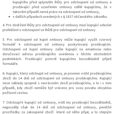
kupujícího před uplynutím lhůty pro odstoupení od smlouvy a
prodávající před uzavřením smlouvy sdělil kupujícímu, že v
takovém případě nemá právo na odstoupení od smlouvy,
v dalších případech uvedených v § 1837 občanského zákoníku.
4. Pro dodržení lhůty pro odstoupení od smlouvy musí kupující odeslat
prohlášení o odstoupení ve lhůtě pro odstoupení od smlouvy.
5. Pro odstoupení od kupní smlouvy může kupující využít vzorový
formulář k odstoupení od smlouvy poskytovaný prodávajícím.
Odstoupení od kupní smlouvy zašle kupující na emailovou nebo
doručovací adresu prodávajícího uvedenou v těchto obchodních
podmínkách. Prodávající potvrdí kupujícímu bezodkladně přijetí
formuláře.
6. Kupující, který odstoupil od smlouvy, je povinen vrátit prodávajícímu
zboží do 14 dnů od odstoupení od smlouvy prodávajícímu. Kupující
nese náklady spojené s navrácením zboží prodávajícímu, a to i v tom
případě, kdy zboží nemůže být vráceno pro svou povahu obvyklou
poštovní cestou.
7. Odstoupí-li kupující od smlouvy, vrátí mu prodávající bezodkladně,
nejpozději však do 14 dnů od odstoupení od smlouvy, peněžní
prostředky za zakoupené zboží které od něho přijal, a to stejným