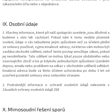
zákaznickém účtu nebo v objednávce.
IX.
Osobní údaje
1. Všechny informace, které při naší spolupráci uvedete, jsou důvěrné a
budeme s nimi tak zacházet. Pokud nám k tomu nedáte písemné
svolení, údaje o vás nebudeme jiným způsobem než za účelem plnění
ze smlouvy používat, vyjma emailové adresy, na kterou vám mohou být
zasílána obchodní sdělení, neboť tento postup umožňuje zákon, pokud
jej neodmítnete. Tato sdělení se mohou týkat pouze obdobného nebo
souvisejícího zboží a lze je kdykoliv jednoduchým způsobem (zasláním
dopisu, emailu nebo proklikem na odkaz v obchodním sdělení) odhlásit.
Emailová adresa bude za tímto účelem uchovávána po dobu 3 let od
uzavření poslední smlouvy mezi smluvními stranami.
2. Podrobnější informace o ochraně osobních údajů naleznete v
Zásadách ochrany osobních údajů ZDE
X.
Mimosoudní řešení sporů