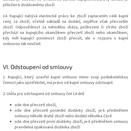
přiložen k dodávanému zboží.
14. Kupující nabývá vlastnické právo ke zboží zaplacením celé kupní
ceny za zboží, včetně nákladů na dodání, nejdříve však převzetím
zboží. Odpovědnost za nahodilou zkázu, poškození či ztrátu zboží
přechází na kupujícího okamžikem převzetí zboží nebo okamžikem,
kdy měl kupující povinnost zboží převzít, ale v rozporu s kupní
smlouvou tak neučinil.
VI.
Odstoupení od smlouvy
1. Kupující, který uzavřel kupní smlouvu mimo svoji podnikatelskou
činnost jako spotřebitel, má právo od kupní smlouvy odstoupit.
2. Lhůta pro odstoupení od smlouvy činí 14 dnů
ode dne převzetí zboží,
ode dne převzetí poslední dodávky zboží, je-li předmětem
smlouvy několik druhů zboží nebo dodání několika částí
ode dne převzetí první dodávky zboží, je-li předmětem smlouvy
pravidelná opakovaná dodávka zboží.