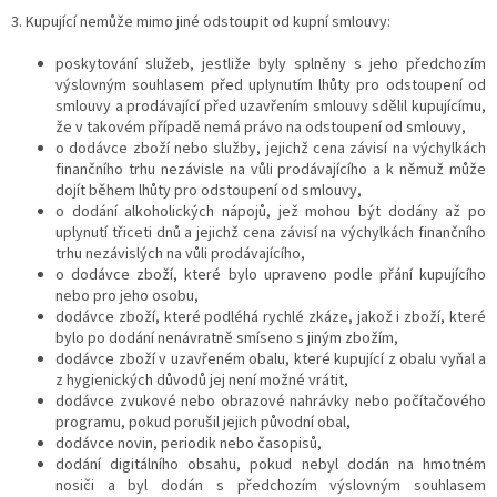
3. Kupující nemůže mimo jiné odstoupit od kupní smlouvy:
poskytování služeb, jestliže byly splněny s jeho předchozím
výslovným souhlasem před uplynutím lhůty pro odstoupení od
smlouvy a prodávající před uzavřením smlouvy sdělil kupujícímu,
že v takovém případě nemá právo na odstoupení od smlouvy,
o dodávce zboží nebo služby, jejichž cena závisí na výchylkách
finančního trhu nezávisle na vůli prodávajícího a k němuž může
dojít během lhůty pro odstoupení od smlouvy,
o dodání alkoholických nápojů, jež mohou být dodány až po
uplynutí třiceti dnů a jejichž cena závisí na výchylkách finančního
trhu nezávislých na vůli prodávajícího,
o dodávce zboží, které bylo upraveno podle přání kupujícího
nebo pro jeho osobu,
dodávce zboží, které podléhá rychlé zkáze, jakož i zboží, které
bylo po dodání nenávratně smíseno s jiným zbožím,
dodávce zboží v uzavřeném obalu, které kupující z obalu vyňal a
z hygienických důvodů jej není možné vrátit,
dodávce zvukové nebo obrazové nahrávky nebo počítačového
programu, pokud porušil jejich původní obal,
dodávce novin, periodik nebo časopisů,
dodání digitálního obsahu, pokud nebyl dodán na hmotném
nosiči a byl dodán s předchozím výslovným souhlasem