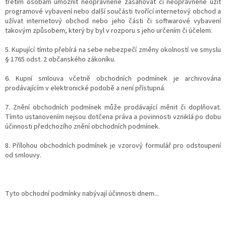
třetím osobám umožnit neoprávněně zasahovat či neoprávněně užít
programové vybavení nebo další součásti tvořící internetový obchod a
užívat internetový obchod nebo jeho části či softwarové vybavení
takovým způsobem, který by byl v rozporu s jeho určením či účelem.
5. Kupující tímto přebírá na sebe nebezpečí změny okolností ve smyslu
§ 1765 odst. 2 občanského zákoníku.
6. Kupní smlouva včetně obchodních podmínek je archivována
prodávajícím v elektronické podobě a není přístupná.
7. Znění obchodních podmínek může prodávající měnit či doplňovat.
Tímto ustanovením nejsou dotčena práva a povinnosti vzniklá po dobu
účinnosti předchozího znění obchodních podmínek.
8. Přílohou obchodních podmínek je vzorový formulář pro odstoupení
od smlouvy.
Tyto obchodní podmínky nabývají účinnosti dnem...