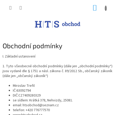
Přejít
NÁKUP
na
obsah
KOŠÍK
Obchodní podmínky
I. Základní ustanovení
1. Tyto všeobecné obchodní podmínky (dále jen „obchodní podmínky“)
jsou vydané dle § 1751 a násl. zákona č. 89/2012 Sb., občanský zákoník
(dále jen „občanský zákoník“)
Miroslav Trefil
IČ:63092794
DIČ:CZ7409280329
se sídlem: Krátká 378, Nehvizdy, 25081.
email: htsobchod@seznam.cz
telefon: +420 776777570