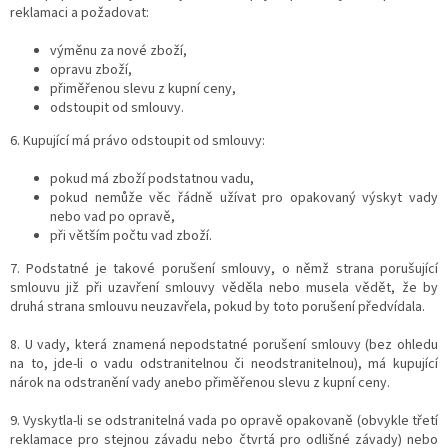
reklamaci a požadovat:
výměnu za nové zboží,
opravu zboží,
přiměřenou slevu z kupní ceny,
odstoupit od smlouvy.
6. Kupující má právo odstoupit od smlouvy:
pokud má zboží podstatnou vadu,
pokud nemůže věc řádně užívat pro opakovaný výskyt vady
nebo vad po opravě,
při větším počtu vad zboží.
7. Podstatné je takové porušení smlouvy, o němž strana porušující
smlouvu již při uzavření smlouvy věděla nebo musela vědět, že by
druhá strana smlouvu neuzavřela, pokud by toto porušení předvídala.
8. U vady, která znamená nepodstatné porušení smlouvy (bez ohledu
na to, jde-li o vadu odstranitelnou či neodstranitelnou), má kupující
nárok na odstranění vady anebo přiměřenou slevu z kupní ceny.
9. Vyskytla-li se odstranitelná vada po opravě opakovaně (obvykle třetí
reklamace pro stejnou závadu nebo čtvrtá pro odlišné závady) nebo