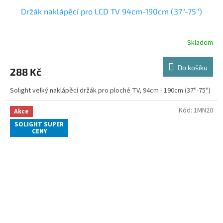
Držák naklápěcí pro LCD TV 94cm-190cm (37''-75'')
Skladem
Do košíku
288 Kč
Solight velký naklápěcí držák pro ploché TV, 94cm - 190cm (37''-75'')
Kód:
1MN20
Akce
SOLIGHT SUPER
CENY