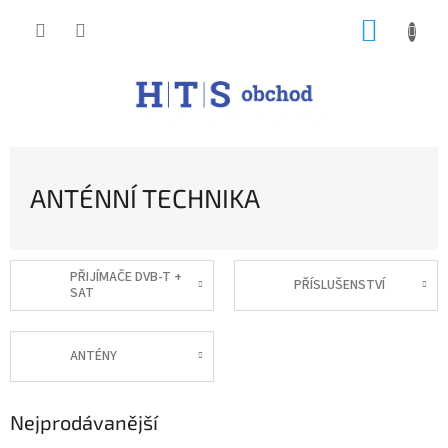
Přejít
NÁKUP
na
obsah
KOŠÍK
ANTÉNNÍ TECHNIKA
PŘIJÍMAČE DVB-T +
PŘÍSLUŠENSTVÍ
SAT
ANTÉNY
Nejprodávanější