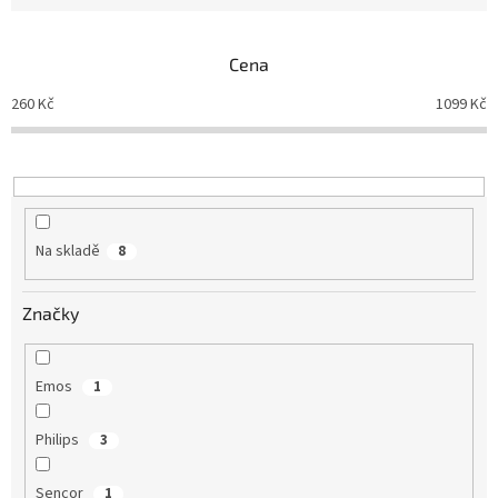
n
í
p
Cena
r
o
260
Kč
1099
Kč
d
u
k
t
ů
Na skladě
8
Značky
Emos
1
Philips
3
Sencor
1