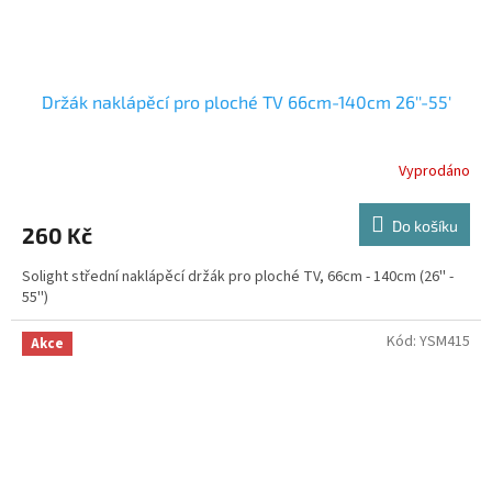
Držák naklápěcí pro ploché TV 66cm-140cm 26''-55'
Vyprodáno
Do košíku
260 Kč
Solight střední naklápěcí držák pro ploché TV, 66cm - 140cm (26'' -
55'')
Kód:
YSM415
Akce