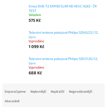
Emos DVB-T2 EM190 SLIM HD HEVC H265- ČR
TEST
Skladem
575 Kč
Televizní antena pokojová Philips SDV6222/12,
čern
Vyprodáno
1 099 Kč
Televizní antena pokojová Philips SDV5120/12,
čern
Vyprodáno
688 Kč
Ř
a
Doporučujeme
Nejlevnější
Nejdražší
Nejprodávanější
z
e
Abecedně