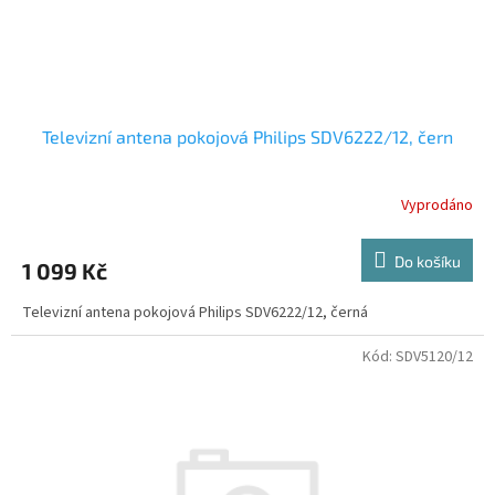
k
t
ů
Televizní antena pokojová Philips SDV6222/12, čern
Vyprodáno
Do košíku
1 099 Kč
Televizní antena pokojová Philips SDV6222/12, černá
Kód:
SDV5120/12