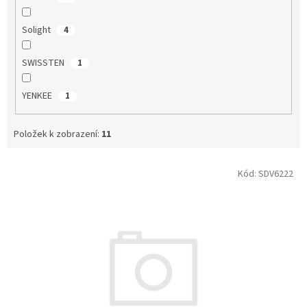
Solight
4
SWISSTEN
1
YENKEE
1
Položek k zobrazení:
11
V
Kód:
SDV6222
ý
p
i
s
p
r
o
d
u