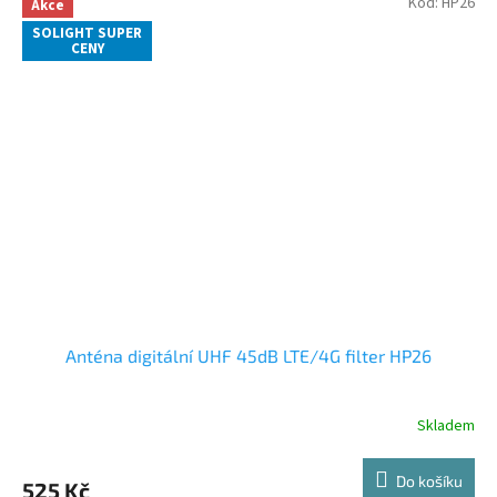
Kód:
HP26
Akce
SOLIGHT SUPER
CENY
Anténa digitální UHF 45dB LTE/4G filter HP26
Skladem
Do košíku
525 Kč