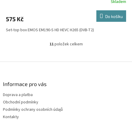
Skladem
Do košíku
575 Kč
Set-top box EMOS EM190-S HD HEVC H265 (DVB-T2)
11
položek celkem
O
v
l
á
Z
d
á
a
p
c
a
Informace pro vás
í
t
p
Doprava a platba
í
r
Obchodní podmínky
v
k
Podmínky ochrany osobních údajů
y
Kontakty
v
ý
p