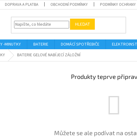
DOPRAVA A PLATBA
OBCHODNÍ PODMÍNKY
PODMÍNKY OCHRANY 
HLEDAT
KY -MINUTKY
BATERIE
DOMÁCÍ SPOTŘEBIČE
ELEKTROINST
NKY
BATERIE GELOVÉ NABÍJECÍ ZÁLOŽNÍ
Produkty teprve připra
Můžete se ale podívat na osta