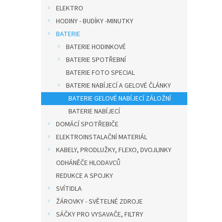
a
ELEKTRO
n
HODINY - BUDÍKY -MINUTKY
n
í
BATERIE
p
BATERIE HODINKOVÉ
a
BATERIE SPOTŘEBNÍ
n
BATERIE FOTO SPECIAL
e
BATERIE NABÍJECÍ A GELOVÉ ČLÁNKY
l
BATERIE GELOVÉ NABÍJECÍ ZÁLOŽNÍ
BATERIE NABÍJECÍ
DOMÁCÍ SPOTŘEBIČE
ELEKTROINSTALAČNÍ MATERIÁL
KABELY, PRODLUŽKY, FLEXO, DVOJLINKY
ODHÁNĚČE HLODAVCŮ
REDUKCE A SPOJKY
SVÍTIDLA
ŽÁROVKY - SVĚTELNÉ ZDROJE
SÁČKY PRO VYSAVAČE, FILTRY