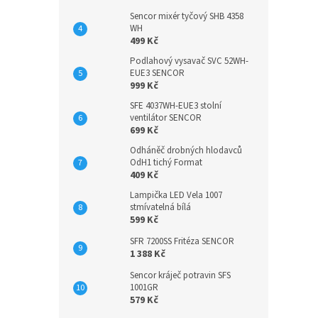
Sencor mixér tyčový SHB 4358
WH
499 Kč
Podlahový vysavač SVC 52WH-
EUE3 SENCOR
999 Kč
SFE 4037WH-EUE3 stolní
ventilátor SENCOR
699 Kč
Odháněč drobných hlodavců
OdH1 tichý Format
409 Kč
Lampička LED Vela 1007
stmívatelná bílá
599 Kč
SFR 7200SS Fritéza SENCOR
1 388 Kč
Sencor kráječ potravin SFS
1001GR
579 Kč