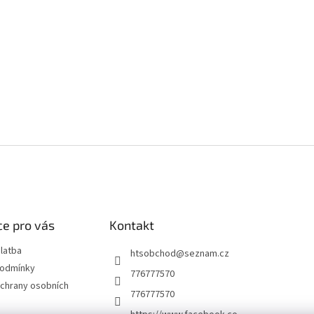
e pro vás
Kontakt
latba
htsobchod
@
seznam.cz
podmínky
776777570
chrany osobních
776777570