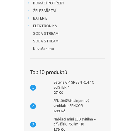
DOMÁCÍ POTŘEBY
ŽELEZÁŘSTVÍ
BATERIE
ELEKTRONIKA
SODA STREAM
SODA STREAM
Nezařazeno
Top 10 produktů
Baterie GP GREEN R14 / C
BLISTER *
27 Kč
SFN 4047WH stojanový
ventilátor SENCOR
699 Kč
Nabíjecí mini LED svítilna –
přívěšek, 750 lm, 10
175 Kč