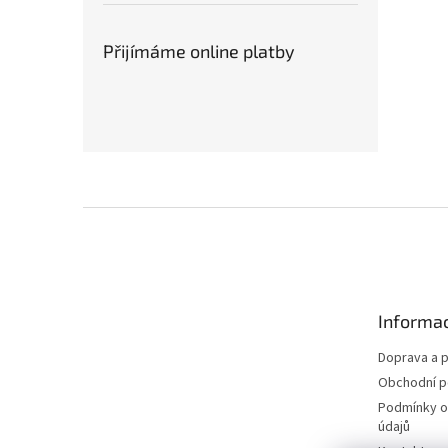
Přijímáme online platby
Z
á
p
a
t
Informac
í
Doprava a p
Obchodní 
Podmínky o
údajů