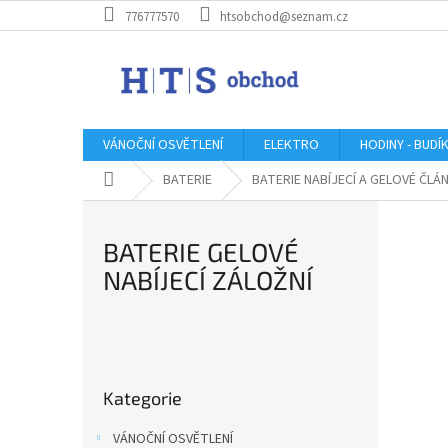
Přejít
776777570
htsobchod@seznam.cz
na
obsah
VÁNOČNÍ OSVĚTLENÍ
ELEKTRO
HODINY - BUDÍ
Domů
BATERIE
BATERIE NABÍJECÍ A GELOVÉ ČLÁ
BATERIE GELOVÉ
NABÍJECÍ ZÁLOŽNÍ
P
o
Přeskočit
s
Kategorie
kategorie
t
r
VÁNOČNÍ OSVĚTLENÍ