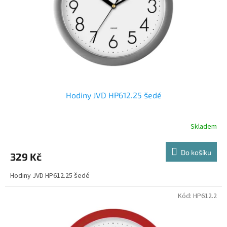
o
d
u
k
t
ů
Hodiny JVD HP612.25 šedé
Skladem
Do košíku
329 Kč
Hodiny JVD HP612.25 šedé
Kód:
HP612.2