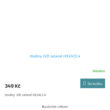
Hodiny JVD zelené HX2413.4
Skladem
Do košíku
349 Kč
Hodiny JVD zelené HX2413.4
8
položek celkem
O