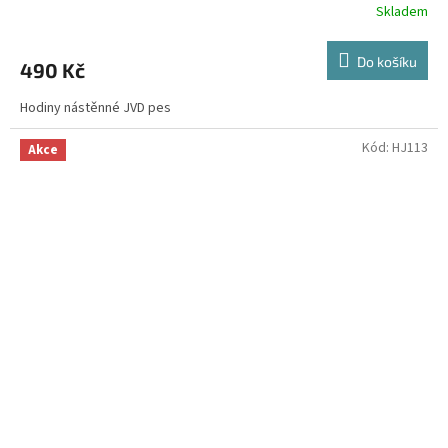
Skladem
Do košíku
490 Kč
Hodiny nástěnné JVD pes
Kód:
HJ113
Akce