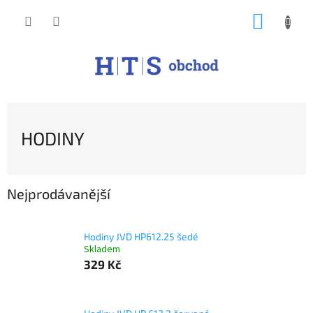
Přejít
NÁKUP
na
obsah
KOŠÍK
HODINY
Nejprodávanější
Hodiny JVD HP612.25 šedé
Skladem
329 Kč