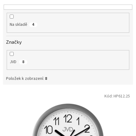
k
t
ů
Na skladě
4
Značky
JVD
8
Položek k zobrazení:
8
V
Kód:
HP612.25
ý
p
i
s
p
r