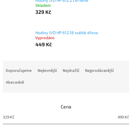
Hodiny JVD HP 612.2 červené
Skladem
329 Kč
Hodiny JVD HP 612.18 světlé dřevo
Vyprodáno
449 Kč
Ř
a
Doporučujeme
Nejlevnější
Nejdražší
Nejprodávanější
z
e
Abecedně
n
í
p
Cena
r
o
329
Kč
490
Kč
d
u