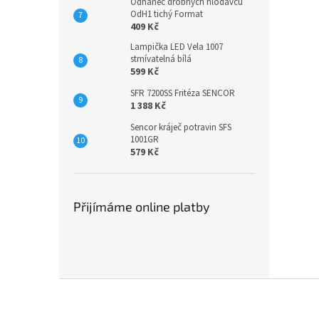
Odháněč drobných hlodavců
OdH1 tichý Format
409 Kč
Lampička LED Vela 1007
stmívatelná bílá
599 Kč
SFR 7200SS Fritéza SENCOR
1 388 Kč
Sencor kráječ potravin SFS
1001GR
579 Kč
Přijímáme online platby
Z
á
p