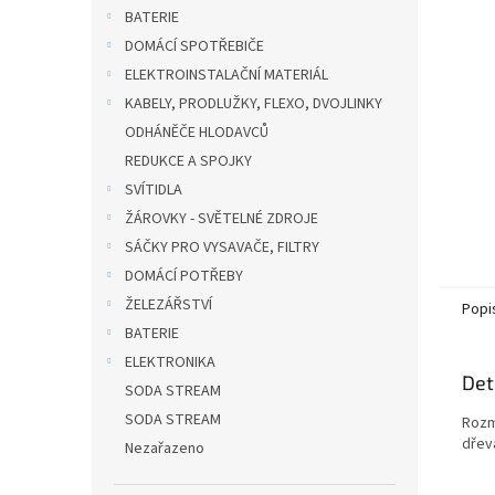
n
BATERIE
e
DOMÁCÍ SPOTŘEBIČE
l
ELEKTROINSTALAČNÍ MATERIÁL
KABELY, PRODLUŽKY, FLEXO, DVOJLINKY
ODHÁNĚČE HLODAVCŮ
REDUKCE A SPOJKY
SVÍTIDLA
ŽÁROVKY - SVĚTELNÉ ZDROJE
SÁČKY PRO VYSAVAČE, FILTRY
DOMÁCÍ POTŘEBY
ŽELEZÁŘSTVÍ
Popi
BATERIE
ELEKTRONIKA
Det
SODA STREAM
SODA STREAM
Rozm
dřev
Nezařazeno