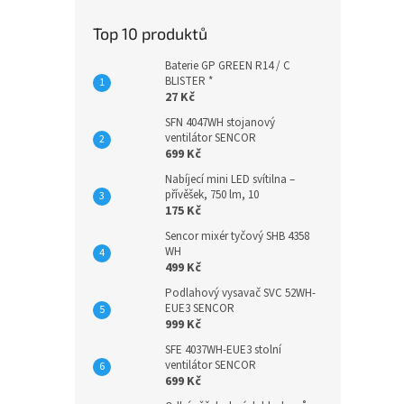
Top 10 produktů
Baterie GP GREEN R14 / C
BLISTER *
27 Kč
SFN 4047WH stojanový
ventilátor SENCOR
699 Kč
Nabíjecí mini LED svítilna –
přívěšek, 750 lm, 10
175 Kč
Sencor mixér tyčový SHB 4358
WH
499 Kč
Podlahový vysavač SVC 52WH-
EUE3 SENCOR
999 Kč
SFE 4037WH-EUE3 stolní
ventilátor SENCOR
699 Kč