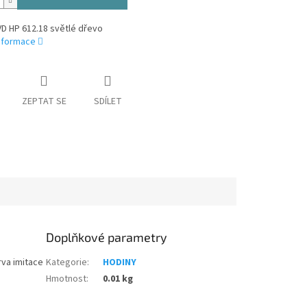
D HP 612.18 světlé dřevo
informace
ZEPTAT SE
SDÍLET
Doplňkové parametry
rva imitace
Kategorie
:
HODINY
Hmotnost
:
0.01 kg