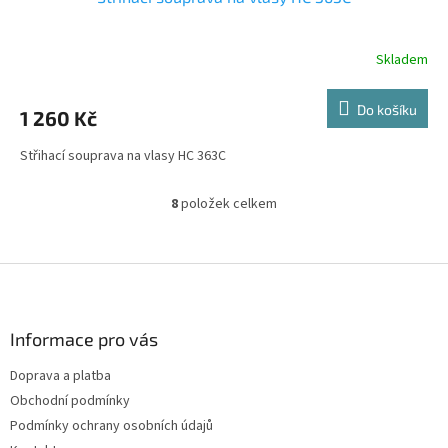
Skladem
Do košíku
1 260 Kč
Střihací souprava na vlasy HC 363C
8
položek celkem
O
v
l
á
Z
d
á
a
p
c
a
Informace pro vás
í
t
p
Doprava a platba
í
r
Obchodní podmínky
v
k
Podmínky ochrany osobních údajů
y