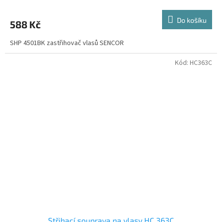
Do košíku
588 Kč
SHP 4501BK zastřihovač vlasů SENCOR
Kód:
HC363C
Střihací souprava na vlasy HC 363C