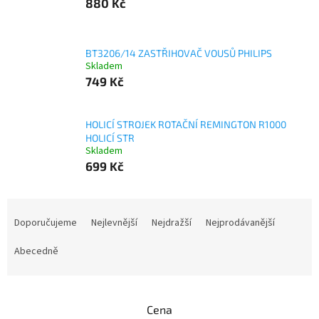
880 Kč
BT3206/14 ZASTŘIHOVAČ VOUSŮ PHILIPS
Skladem
749 Kč
HOLICÍ STROJEK ROTAČNÍ REMINGTON R1000
HOLICÍ STR
Skladem
699 Kč
Ř
a
Doporučujeme
Nejlevnější
Nejdražší
Nejprodávanější
z
e
Abecedně
n
í
p
Cena
r