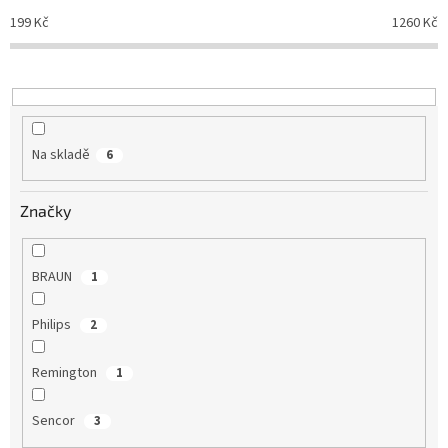
o
199
Kč
1260
Kč
d
u
k
t
ů
Na skladě
6
Značky
BRAUN
1
Philips
2
Remington
1
Sencor
3