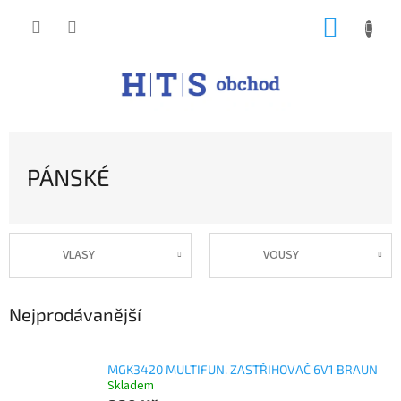
Přejít
NÁKUP
na
obsah
KOŠÍK
PÁNSKÉ
VLASY
VOUSY
Nejprodávanější
MGK3420 MULTIFUN. ZASTŘIHOVAČ 6V1 BRAUN
Skladem