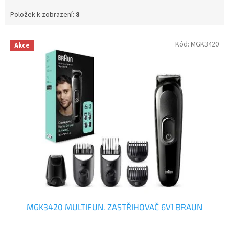
Položek k zobrazení:
8
V
Kód:
MGK3420
Akce
ý
p
i
s
p
r
o
d
u
k
t
ů
MGK3420 MULTIFUN. ZASTŘIHOVAČ 6V1 BRAUN