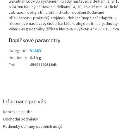
unikátním Lock-Up systémem Krátký nástavec s délkami 3, 9, 15
a 24 mm Dlouhý nástavec s délkami 14, 20, 26 a 35 mm Grafické
zobrazení délky střihu LED indikátor dobíjení Dodávané
příslušenství: praktický stojánek, dobíjecí/napájecí adaptér, 2
hřebenové nástavce, čistící kartáček, olej do stříhací jednotky
Váha: 140 g Rozměry (šířka × hloubka × výška): 47 × 37 × 185 mm
Doplňkové parametry
Kategorie
:
VLASY
Hmotnost
:
0.5 kg
EAN
:
8590669231843
Z
á
p
a
Informace pro vás
t
Doprava a platba
í
Obchodní podmínky
Podmínky ochrany osobních údajů