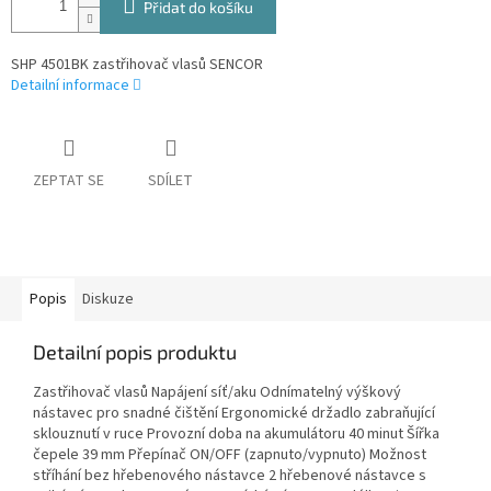
Přidat do košíku
SHP 4501BK zastřihovač vlasů SENCOR
Detailní informace
ZEPTAT SE
SDÍLET
Popis
Diskuze
Detailní popis produktu
Zastřihovač vlasů Napájení síť/aku Odnímatelný výškový
nástavec pro snadné čištění Ergonomické držadlo zabraňující
sklouznutí v ruce Provozní doba na akumulátoru 40 minut Šířka
čepele 39 mm Přepínač ON/OFF (zapnuto/vypnuto) Možnost
stříhání bez hřebenového nástavce 2 hřebenové nástavce s