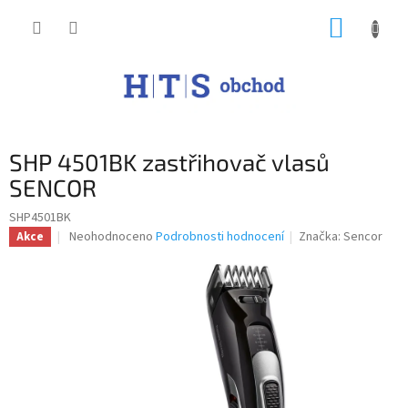
Přejít
NÁKUP
na
obsah
KOŠÍK
SHP 4501BK zastřihovač vlasů
SENCOR
SHP4501BK
Průměrné
Neohodnoceno
Podrobnosti hodnocení
Značka:
Sencor
Akce
hodnocení
produktu
je
0,0
z
5
hvězdiček.