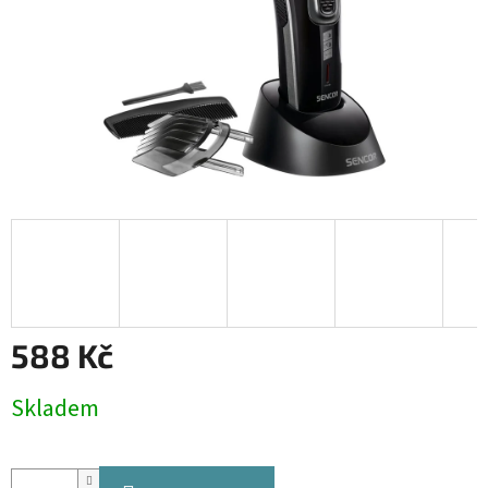
588 Kč
Měrná
Skladem
cena: