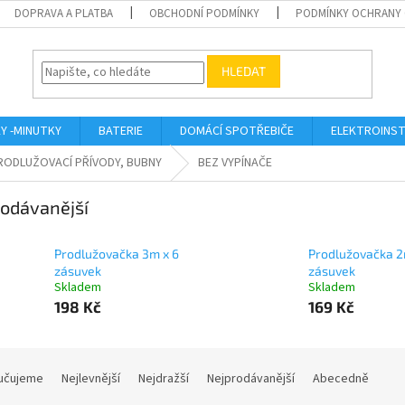
DOPRAVA A PLATBA
OBCHODNÍ PODMÍNKY
PODMÍNKY OCHRANY 
HLEDAT
KY -MINUTKY
BATERIE
DOMÁCÍ SPOTŘEBIČE
ELEKTROINST
RODLUŽOVACÍ PŘÍVODY, BUBNY
BEZ VYPÍNAČE
odávanější
Prodlužovačka 3m x 6
Prodlužovačka 2
zásuvek
zásuvek
Skladem
Skladem
198 Kč
169 Kč
učujeme
Nejlevnější
Nejdražší
Nejprodávanější
Abecedně