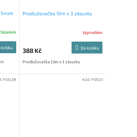
u 5mx4
Prodlužovačka 10m x 3 zásuvky
Skladem
Vyprodáno
 košíku
Do košíku
388 Kč
ips
Prodlužovačka 10m x 3 zásuvky
d:
P0313R
Kód:
P0510