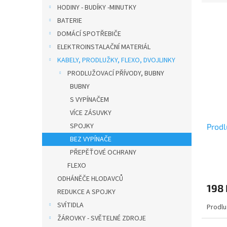
e
HODINY - BUDÍKY -MINUTKY
n
V
n
í
BATERIE
ý
í
p
DOMÁCÍ SPOTŘEBIČE
p
p
a
ELEKTROINSTALAČNÍ MATERIÁL
i
r
n
KABELY, PRODLUŽKY, FLEXO, DVOJLINKY
s
o
e
p
d
PRODLUŽOVACÍ PŘÍVODY, BUBNY
l
r
u
BUBNY
o
k
S VYPÍNAČEM
d
t
VÍCE ZÁSUVKY
u
ů
SPOJKY
Prodl
k
t
BEZ VYPÍNAČE
ů
PŘEPĚŤOVÉ OCHRANY
FLEXO
ODHÁNĚČE HLODAVCŮ
198 
REDUKCE A SPOJKY
SVÍTIDLA
Prodlu
ŽÁROVKY - SVĚTELNÉ ZDROJE