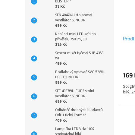
BLISTER *
27 Kč
SFN 4047WH stojanový
ventilátor SENCOR
699 Kč
Nabíjecí mini LED svítilna –
Prodl
přívěšek, 750 lm, 10
175 Kč
Sencor mixér tyčový SHB 4358
WH
499 Kč
Podlahový vysavač SVC 52WH-
169 
EUE3 SENCOR
999 Kč
Soligh
SFE 4037WH-EUE3 stolní
bílý, 
ventilátor SENCOR
699 Kč
Odháněč drobných hlodavců
OdH1 tichý Format
409 Kč
Lampička LED Vela 1007
stmívatelná bílá