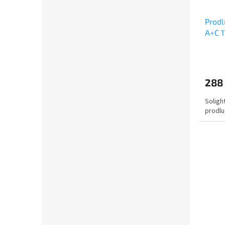
Prodl
A+C 1
288
Soligh
prodlu