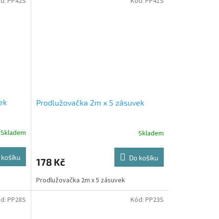
d:
PP42S
Kód:
PP41S
ek
Prodlužovačka 2m x 5 zásuvek
Skladem
Skladem
 košíku
Do košíku
178 Kč
Prodlužovačka 2m x 5 zásuvek
d:
PP28S
Kód:
PP23S