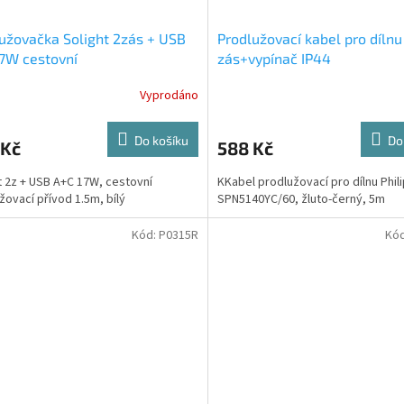
užovačka Solight 2zás + USB
Prodlužovací kabel pro díln
7W cestovní
zás+vypínač IP44
Vyprodáno
Do košíku
Do
 Kč
588 Kč
t 2z + USB A+C 17W, cestovní
KKabel prodlužovací pro dílnu Phil
žovací přívod 1.5m, bílý
SPN5140YC/60, žluto-černý, 5m
Kód:
P0315R
Kó