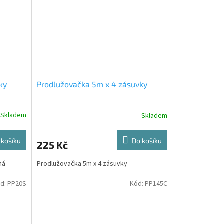
ky
Prodlužovačka 5m x 4 zásuvky
Skladem
Skladem
 košíku
Do košíku
225 Kč
ná
Prodlužovačka 5m x 4 zásuvky
d:
PP20S
Kód:
PP145C