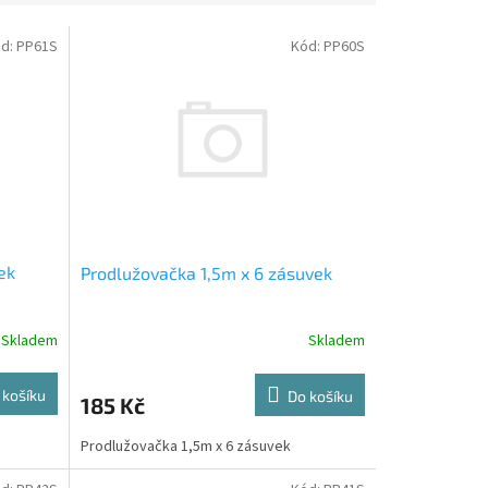
d:
PP61S
Kód:
PP60S
ek
Prodlužovačka 1,5m x 6 zásuvek
Skladem
Skladem
 košíku
Do košíku
185 Kč
Prodlužovačka 1,5m x 6 zásuvek