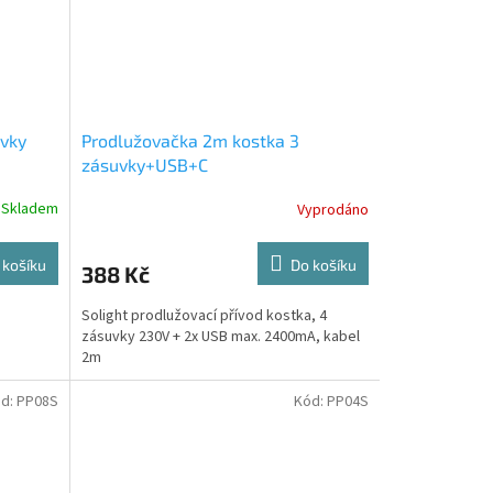
uvky
Prodlužovačka 2m kostka 3
zásuvky+USB+C
Skladem
Vyprodáno
 košíku
Do košíku
388 Kč
Solight prodlužovací přívod kostka, 4
zásuvky 230V + 2x USB max. 2400mA, kabel
2m
d:
PP08S
Kód:
PP04S