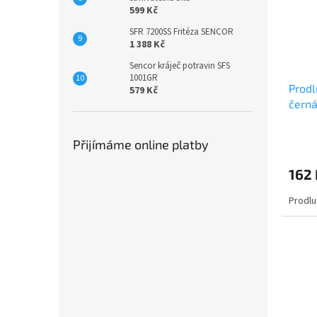
599 Kč
SFR 7200SS Fritéza SENCOR
1 388 Kč
Sencor kráječ potravin SFS
1001GR
Prodl
579 Kč
čern
Přijímáme online platby
162 
Prodlu