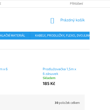
OSOBNÍCH ÚDAJŮ
KONTAKTY
Přihlášení
NÁKUPNÍ
Prázdný košík
KOŠÍK
ALAČNÍ MATERIÁL
KABELY, PRODLUŽKY, FLEXO, DVOJLINKY
ODHÁ
m x 6
Prodlužovačka 1,5m x
6 zásuvek
Skladem
185 Kč
30
položek celkem