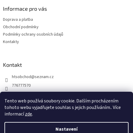
p
a
Informace pro vás
t
Doprava a platba
í
Obchodní podmínky
Podmínky ochrany osobních údajů
Kontakty
Kontakt
htsobchod
@
seznam.cz
776777570
776777570
Tento web používá soubory cookie. Dalším procházením
https://www.facebook.com/Elektro-Vr%C5%A1ovick%C3%A1-229
tohoto webu vyjadřujete souhlas s jejich používáním.. Více
214624677338
informací
zde
.
Nastavení
Vytvořil Shoptet