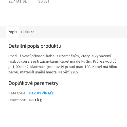
ZEPTAT SE
SDÍLET
Popis
Diskuze
Detailní popis produktu
Prodlužovací přívodní kabel s uzemněním, který je vybavený
rozbočkou s šesti zásuvkami. Kabel má délku 2m. Průřez vodičů
je 1,00 mm2. Maximální jmenovitý proud max. 10A. Kabel má bílou
barvu, materiál umělá hmota. Napětí 230V.
Doplňkové parametry
Kategorie
:
BEZ VYPÍNAČE
Hmotnost
:
0.01 kg
Z
á