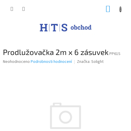
Přejít
NÁKUP
na
obsah
KOŠÍK
Prodlužovačka 2m x 6 zásuvek
PP61S
Průměrné
Neohodnoceno
Podrobnosti hodnocení
Značka:
Solight
hodnocení
produktu
je
0,0
z
5
hvězdiček.