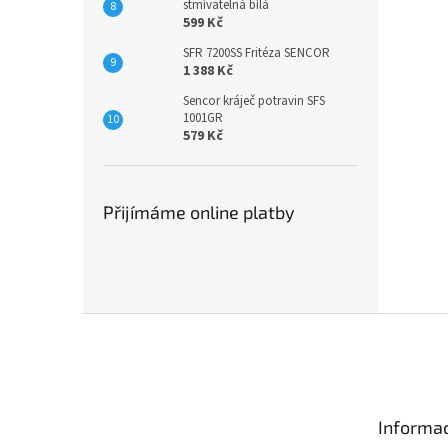
stmívatelná bílá
599 Kč
SFR 7200SS Fritéza SENCOR
1 388 Kč
Sencor kráječ potravin SFS
1001GR
579 Kč
Přijímáme online platby
Z
á
p
a
t
Informac
í