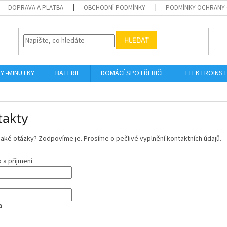
DOPRAVA A PLATBA
OBCHODNÍ PODMÍNKY
PODMÍNKY OCHRANY 
HLEDAT
KY -MINUTKY
BATERIE
DOMÁCÍ SPOTŘEBIČE
ELEKTROINST
takty
aké otázky? Zodpovíme je. Prosíme o pečlivé vyplnění kontaktních údajů.
a příjmení
a