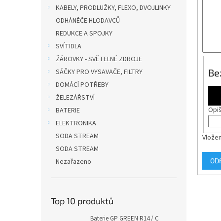
n
KABELY, PRODLUŽKY, FLEXO, DVOJLINKY
e
ODHÁNĚČE HLODAVCŮ
l
REDUKCE A SPOJKY
SVÍTIDLA
ŽÁROVKY - SVĚTELNÉ ZDROJE
Be
SÁČKY PRO VYSAVAČE, FILTRY
DOMÁCÍ POTŘEBY
ŽELEZÁŘSTVÍ
Opiš
BATERIE
ELEKTRONIKA
SODA STREAM
Vložen
SODA STREAM
OD
Nezařazeno
Top 10 produktů
Baterie GP GREEN R14 / C