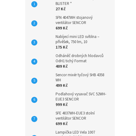
BLISTER *
27 Kč
SFN 4047WH stojanový
ventilátor SENCOR
699 Kč
Nabíjecí mini LED svítilna –
přívěšek, 750 lm, 10
175 Kč
Odháněč drobných hlodavců
OdH1 tichý Format
409 Kč
Sencor mixér tyčový SHB 4358
WH
499 Kč
Podlahový vysavač SVC 52WH-
EUE3 SENCOR
999 Kč
SFE 4037WH-EUE3 stolní
ventilátor SENCOR
699 Kč
Lampička LED Vela 1007