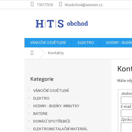
Přejít
776777570
htsobchod@seznam.cz
na
obsah
VÁNOČNÍ OSVĚTLENÍ
ELEKTRO
HODINY - BUDÍ
Domů
Kontakty
P
Kon
o
Přeskočit
s
Kategorie
kategorie
Máte něj
t
r
VÁNOČNÍ OSVĚTLENÍ
Jméno 
a
ELEKTRO
n
HODINY - BUDÍKY -MINUTKY
E-mail
n
í
BATERIE
Zpráv
p
DOMÁCÍ SPOTŘEBIČE
a
ELEKTROINSTALAČNÍ MATERIÁL