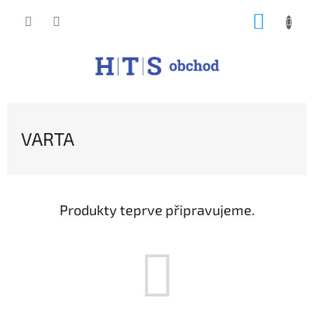
Přejít
NÁKUP
na
obsah
KOŠÍK
VARTA
Produkty teprve připravujeme.