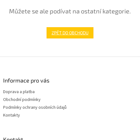
Můžete se ale podívat na ostatní kategorie.
ZPĚT DO OBCHODU
Z
á
p
a
Informace pro vás
t
Doprava a platba
í
Obchodní podmínky
Podmínky ochrany osobních údajů
Kontakty
Kontakt