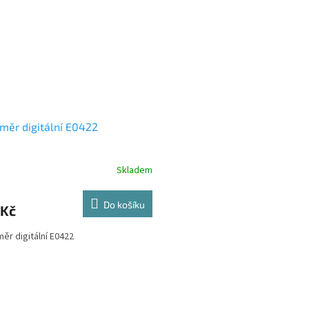
měr digitální E0422
Skladem
Do košíku
 Kč
ěr digitální E0422
O
v
l
á