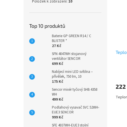
Položek k zobrazení:
10
Top 10 produktů
Baterie GP GREEN R14 / C
BLISTER *
27 Kč
Teplo
SFN 4047WH stojanový
ventilátor SENCOR
699 Kč
Nabíjecí mini LED svítilna –
přívěšek, 750 lm, 10
175 Kč
222
Sencor mixér tyčový SHB 4358
WH
Teplom
499 Kč
Podlahový vysavač SVC 52WH-
EUE3 SENCOR
999 Kč
SFE 4037WH-EUE3 stolní