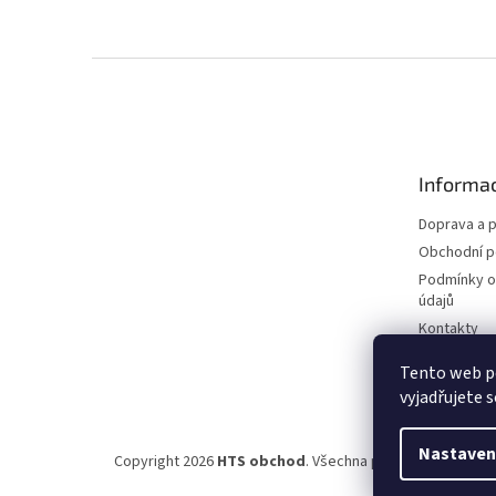
Z
á
p
a
t
Informac
í
Doprava a p
Obchodní 
Podmínky o
údajů
Kontakty
Tento web p
vyjadřujete s
Nastaven
Copyright 2026
HTS obchod
. Všechna práva vyhrazena.