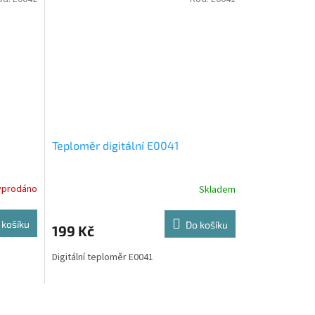
Teploměr digitální E0041
yprodáno
Skladem
 košíku
Do košíku
199 Kč
Digitální teploměr E0041