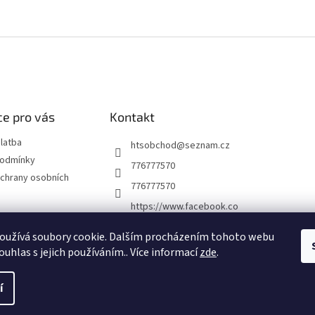
e pro vás
Kontakt
latba
htsobchod
@
seznam.cz
podmínky
776777570
chrany osobních
776777570
https://www.facebook.co
m/Elektro-Vr%C5%A1ovi
ck%C3%A1-22921462467
oužívá soubory cookie. Dalším procházením tohoto webu
7338
ouhlas s jejich používáním.. Více informací
zde
.
í