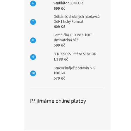
ventilátor SENCOR
699 Kč
Odháněč drobných hlodavců
OdH1 tichý Format
409 Kč
Lampička LED Vela 1007
stmívatelná bílá
599 Kč
SFR 7200SS Fritéza SENCOR
1 388 Kč
Sencor kráječ potravin SFS
1001GR
579 Kč
Přijímáme online platby