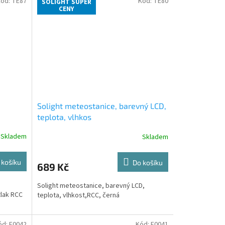
Kód:
TE87
Kód:
TE80
SOLIGHT SUPER
CENY
Solight meteostanice, barevný LCD,
teplota, vlhkos
Skladem
Skladem
 košíku
Do košíku
689 Kč
Solight meteostanice, barevný LCD,
tlak RCC
teplota, vlhkost,RCC, černá
ód:
E0042
Kód:
E0041