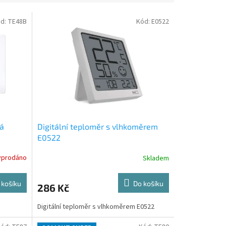
d:
TE48B
Kód:
E0522
ná
Digitální teploměr s vlhkoměrem
E0522
yprodáno
Skladem
 košíku
Do košíku
286 Kč
Digitální teploměr s vlhkoměrem E0522