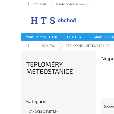
Přejít
776777570
htsobchod@seznam.cz
na
obsah
VÁNOČNÍ OSVĚTLENÍ
ELEKTRO
HODINY - BUDÍ
Domů
ELEKTRO
TEPLOMĚRY, METEOSTANICE
Nejpr
TEPLOMĚRY,
METEOSTANICE
P
o
Přeskočit
s
Ř
Kategorie
kategorie
t
a
Dopor
r
z
VÁNOČNÍ OSVĚTLENÍ