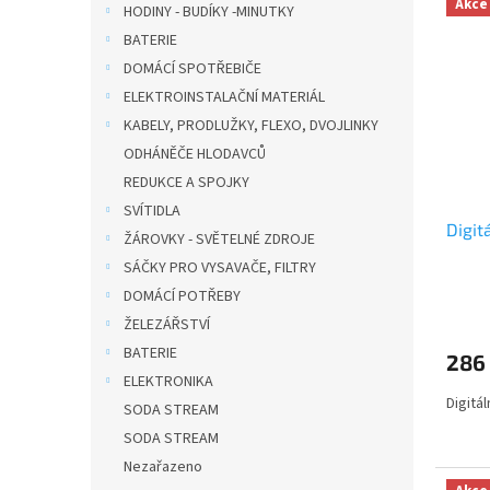
Akce
HODINY - BUDÍKY -MINUTKY
BATERIE
DOMÁCÍ SPOTŘEBIČE
ELEKTROINSTALAČNÍ MATERIÁL
KABELY, PRODLUŽKY, FLEXO, DVOJLINKY
ODHÁNĚČE HLODAVCŮ
REDUKCE A SPOJKY
SVÍTIDLA
Digit
ŽÁROVKY - SVĚTELNÉ ZDROJE
SÁČKY PRO VYSAVAČE, FILTRY
DOMÁCÍ POTŘEBY
ŽELEZÁŘSTVÍ
BATERIE
286
ELEKTRONIKA
Digitá
SODA STREAM
SODA STREAM
Nezařazeno