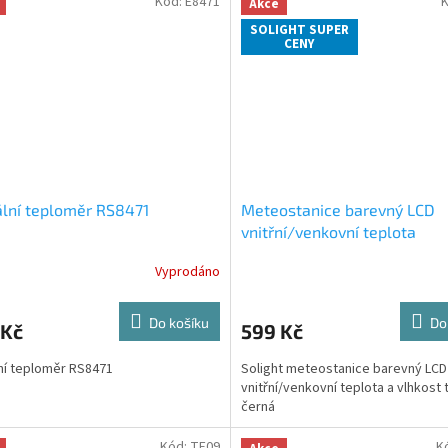
Kód:
E8471
Akce
SOLIGHT SUPER
CENY
ální teploměr RS8471
Meteostanice barevný LCD
vnitřní/venkovní teplota
Vyprodáno
Do košíku
Do
 Kč
599 Kč
lní teploměr RS8471
Solight meteostanice barevný LCD
vnitřní/venkovní teplota a vlhkost 
černá
Kód:
TE09
K