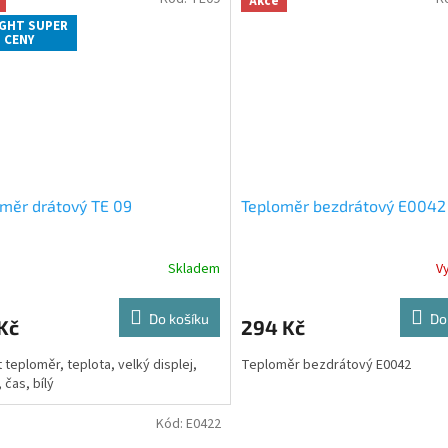
Akce
GHT SUPER
CENY
měr drátový TE 09
Teploměr bezdrátový E0042
Skladem
V
Do košíku
Do
Kč
294 Kč
t teploměr, teplota, velký displej,
Teploměr bezdrátový E0042
 čas, bílý
Kód:
E0422