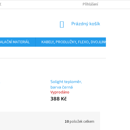
OSOBNÍCH ÚDAJŮ
KONTAKTY
Přihlášení
NÁKUPNÍ
Prázdný košík
KOŠÍK
ALAČNÍ MATERIÁL
KABELY, PRODLUŽKY, FLEXO, DVOJLINKY
ODHÁ
,
Solight teploměr,
barva černá
Vyprodáno
388 Kč
10
položek celkem