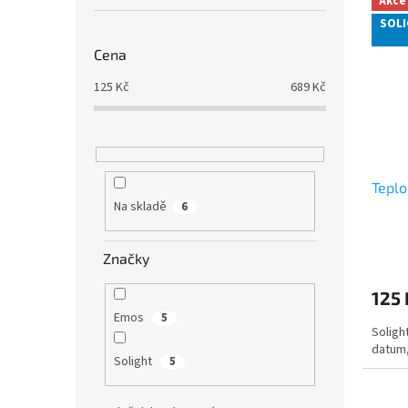
Akce
SOLI
Cena
125
Kč
689
Kč
Teplo
Na skladě
6
Značky
125 
Emos
5
Soligh
datum,
Solight
5