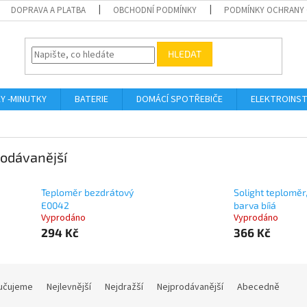
DOPRAVA A PLATBA
OBCHODNÍ PODMÍNKY
PODMÍNKY OCHRANY 
HLEDAT
KY -MINUTKY
BATERIE
DOMÁCÍ SPOTŘEBIČE
ELEKTROINST
odávanější
Teploměr bezdrátový
Solight teploměr
E0042
barva bíiá
Vyprodáno
Vyprodáno
294 Kč
366 Kč
učujeme
Nejlevnější
Nejdražší
Nejprodávanější
Abecedně