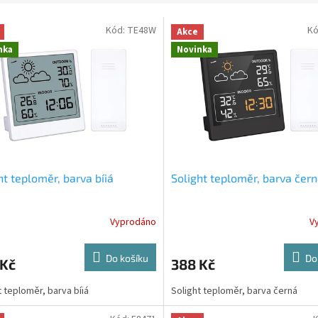
Kód:
TE48W
Kó
Akce
nka
Novinka
ht teploměr, barva bíiá
Solight teploměr, barva čer
Vyprodáno
V
Do košíku
Do
 Kč
388 Kč
t teploměr, barva bíiá
Solight teploměr, barva černá