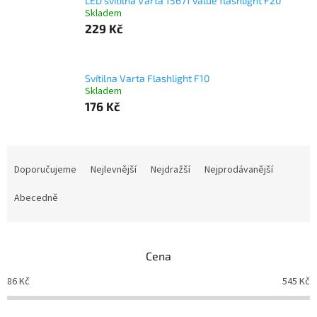
LED svítilna Varta 15671 value flashlight F20
Skladem
229 Kč
Svítilna Varta Flashlight F10
Skladem
176 Kč
Ř
a
Doporučujeme
Nejlevnější
Nejdražší
Nejprodávanější
z
e
Abecedně
n
í
p
Cena
r
o
86
Kč
545
Kč
d
u