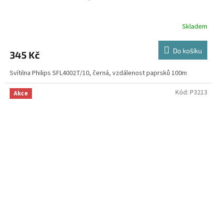
Skladem
Do košíku
345 Kč
Svítilna Philips SFL4002T/10, černá, vzdálenost paprsků 100m
Kód:
P3213
Akce