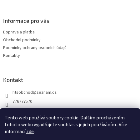
d
á
a
p
c
a
Informace pro vás
í
t
p
Doprava a platba
í
r
Obchodní podmínky
v
k
Podmínky ochrany osobních údajů
y
Kontakty
v
ý
p
i
Kontakt
s
u
htsobchod
@
seznam.cz
776777570
776777570
Tento web používá soubory cookie. Dalším procházením
https://www.facebook.com/Elektro-Vr%C5%A1ovick%C3%A1-229
tohoto webu vyjadřujete souhlas s jejich používáním.. Více
214624677338
informací
zde
.