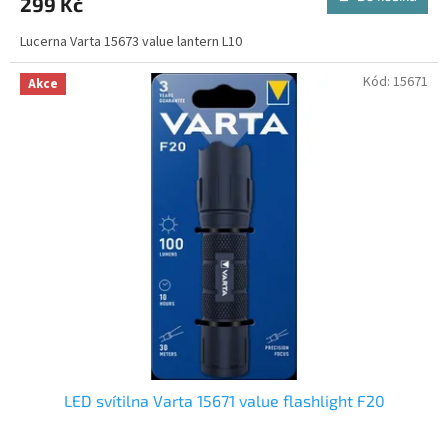
299 Kč
Lucerna Varta 15673 value lantern L10
Kód:
15671
Akce
LED svítilna Varta 15671 value flashlight F20