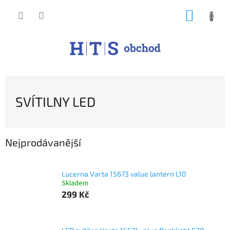
Přejít
NÁKUP
na
obsah
KOŠÍK
SVÍTILNY LED
Nejprodávanější
Lucerna Varta 15673 value lantern L10
Skladem
299 Kč