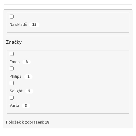
k
t
ů
Na skladě
15
Značky
Emos
8
Philips
2
Solight
5
Varta
3
Položek k zobrazení:
18