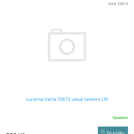
V
Kód:
15673
ý
p
i
s
p
r
o
d
u
k
t
ů
Lucerna Varta 15673 value lantern L10
Skladem
Do košíku