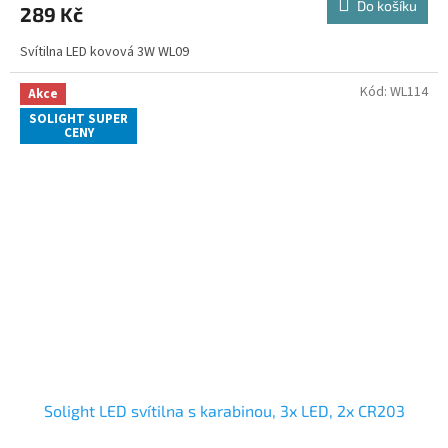
Do košíku
289 Kč
Svítilna LED kovová 3W WL09
Kód:
WL114
Akce
SOLIGHT SUPER
CENY
Solight LED svítilna s karabinou, 3x LED, 2x CR203