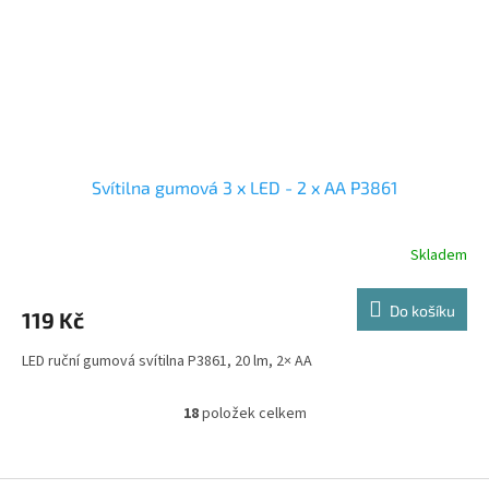
Svítilna gumová 3 x LED - 2 x AA P3861
Skladem
Do košíku
119 Kč
LED ruční gumová svítilna P3861, 20 lm, 2× AA
18
položek celkem
O
v
l
á
Z