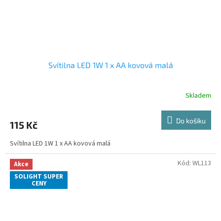
Svítilna LED 1W 1 x AA kovová malá
Skladem
Do košíku
115 Kč
Svítilna LED 1W 1 x AA kovová malá
Kód:
WL113
Akce
SOLIGHT SUPER
CENY