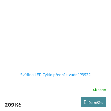
Svítilna LED Cyklo přední + zadní P3922
Skladem
Do košíku
209 Kč