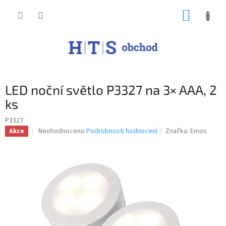
Přejít
NÁKUP
na
obsah
KOŠÍK
LED noční světlo P3327 na 3× AAA, 2
ks
P3327
Průměrné
Neohodnoceno
Podrobnosti hodnocení
Značka:
Emos
Akce
hodnocení
produktu
je
0,0
z
5
hvězdiček.