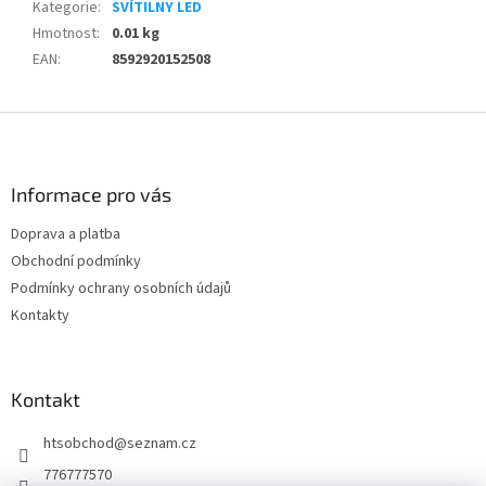
Kategorie
:
SVÍTILNY LED
Hmotnost
:
0.01 kg
EAN
:
8592920152508
Z
á
p
a
Informace pro vás
t
Doprava a platba
í
Obchodní podmínky
Podmínky ochrany osobních údajů
Kontakty
Kontakt
htsobchod
@
seznam.cz
776777570