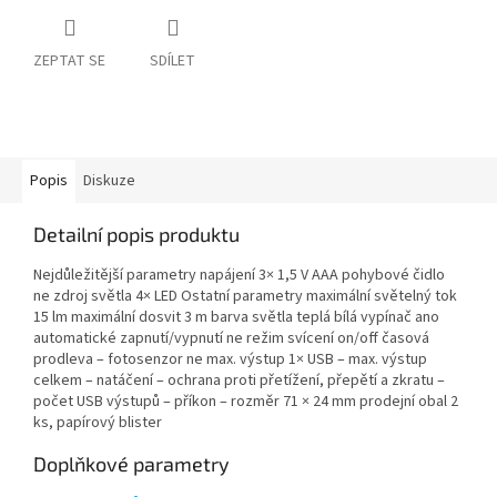
ZEPTAT SE
SDÍLET
Popis
Diskuze
Detailní popis produktu
Nejdůležitější parametry napájení 3× 1,5 V AAA pohybové čidlo
ne zdroj světla 4× LED Ostatní parametry maximální světelný tok
15 lm maximální dosvit 3 m barva světla teplá bílá vypínač ano
automatické zapnutí/vypnutí ne režim svícení on/off časová
prodleva – fotosenzor ne max. výstup 1× USB – max. výstup
celkem – natáčení – ochrana proti přetížení, přepětí a zkratu –
počet USB výstupů – příkon – rozměr 71 × 24 mm prodejní obal 2
ks, papírový blister
Doplňkové parametry