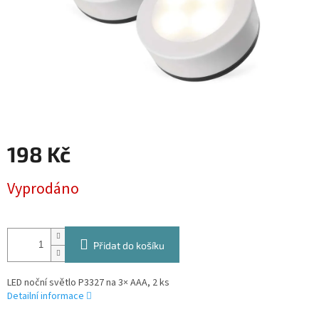
198 Kč
Měrná
Vyprodáno
cena:
Přidat do košíku
LED noční světlo P3327 na 3× AAA, 2 ks
Detailní informace