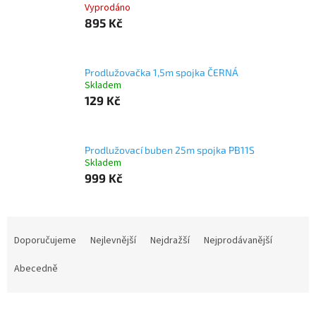
Vyprodáno
895 Kč
Prodlužovačka 1,5m spojka ČERNÁ
Skladem
129 Kč
Prodlužovací buben 25m spojka PB11S
Skladem
999 Kč
Ř
a
Doporučujeme
Nejlevnější
Nejdražší
Nejprodávanější
z
e
Abecedně
n
í