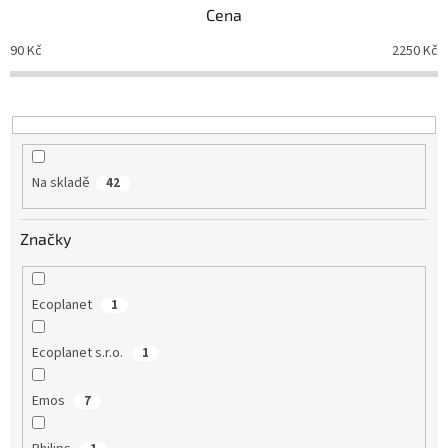
p
Cena
r
o
90
Kč
2250
Kč
d
u
k
t
ů
Na skladě
42
Značky
Ecoplanet
1
Ecoplanet s.r.o.
1
Emos
7