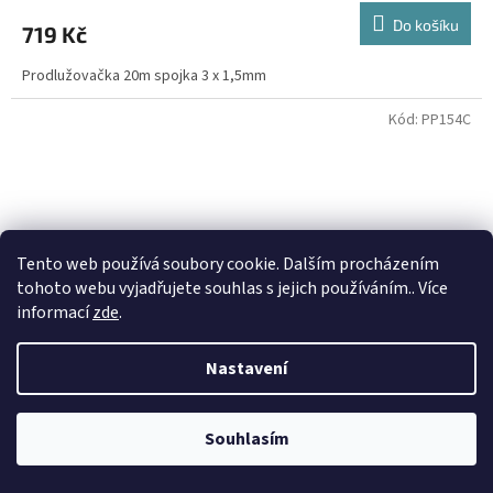
Do košíku
719 Kč
Prodlužovačka 20m spojka 3 x 1,5mm
Kód:
PP154C
Tento web používá soubory cookie. Dalším procházením
tohoto webu vyjadřujete souhlas s jejich používáním.. Více
informací
zde
.
Nastavení
Souhlasím
Prodlužovačka Solight 2zás + USB A+C 17W cestovní