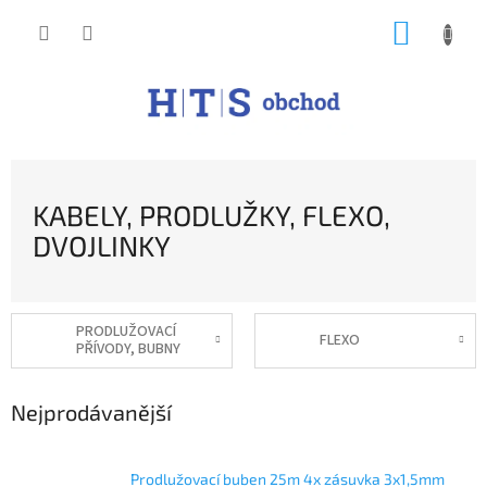
Přejít
NÁKUP
na
obsah
KOŠÍK
KABELY, PRODLUŽKY, FLEXO,
DVOJLINKY
PRODLUŽOVACÍ
FLEXO
PŘÍVODY, BUBNY
Nejprodávanější
Prodlužovací buben 25m 4x zásuvka 3x1,5mm