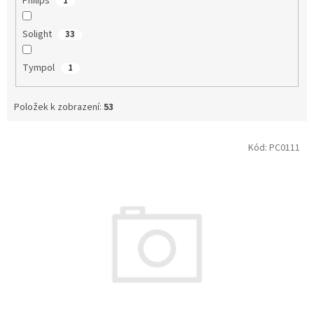
Philips
1
Solight
33
Tympol
1
Položek k zobrazení:
53
V
Kód:
PC0111
ý
p
i
s
p
r
o
d
u
k
t