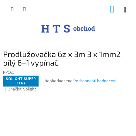
Přejít
NÁKUP
na
obsah
KOŠÍK
Prodlužovačka 6z x 3m 3 x 1mm2
bílý 6+1 vypínač
PP161
SOLIGHT SUPER
Průměrné
Neohodnoceno
Podrobnosti hodnocení
CENY
hodnocení
Značka:
Solight
produktu
je
0,0
z
5
hvězdiček.