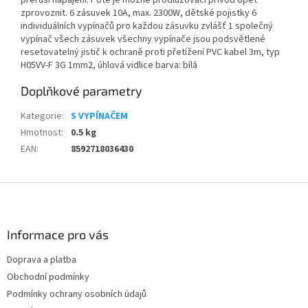
přeruší napájení. Poté je možné prodlužovací přívod opět
zprovoznit. 6 zásuvek 10A, max. 2300W, dětské pojistky 6
individuálních vypínačů pro každou zásuvku zvlášť 1 společný
vypínač všech zásuvek všechny vypínače jsou podsvětlené
resetovatelný jistič k ochraně proti přetížení PVC kabel 3m, typ
H05VV-F 3G 1mm2, úhlová vidlice barva: bílá
Doplňkové parametry
Kategorie
:
S VYPÍNAČEM
Hmotnost
:
0.5 kg
EAN
:
8592718036430
Z
á
p
a
Informace pro vás
t
Doprava a platba
í
Obchodní podmínky
Podmínky ochrany osobních údajů