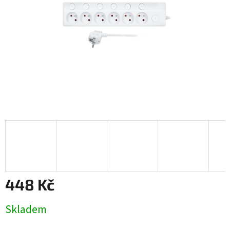
448 Kč
Měrná
Skladem
cena: