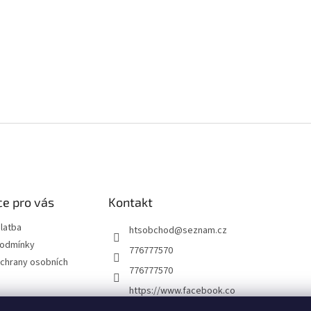
e pro vás
Kontakt
latba
htsobchod
@
seznam.cz
podmínky
776777570
chrany osobních
776777570
https://www.facebook.co
m/Elektro-Vr%C5%A1ovi