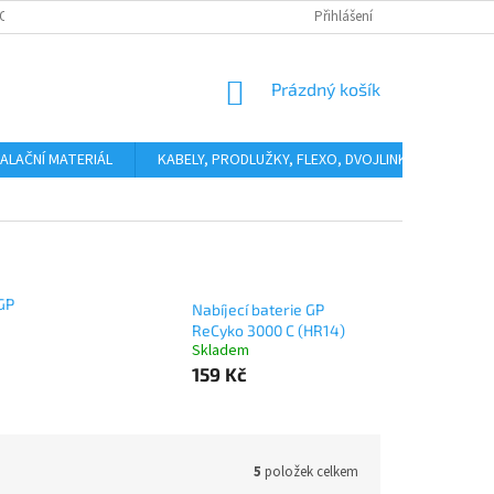
OSOBNÍCH ÚDAJŮ
KONTAKTY
Přihlášení
NÁKUPNÍ
Prázdný košík
KOŠÍK
ALAČNÍ MATERIÁL
KABELY, PRODLUŽKY, FLEXO, DVOJLINKY
ODHÁ
 GP
Nabíjecí baterie GP
ReCyko 3000 C (HR14)
Skladem
159 Kč
5
položek celkem