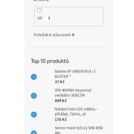
GP
3
Položek k zobrazení:
5
Top 10 produktů
Baterie GP GREEN R14 / C
BLISTER *
27 Kč
SFN 4047WH stojanový
ventilátor SENCOR
699 Kč
Nabíjecí mini LED svítilna –
přívěšek, 750 lm, 10
175 Kč
Sencor mixér tyčový SHB 4358
WH