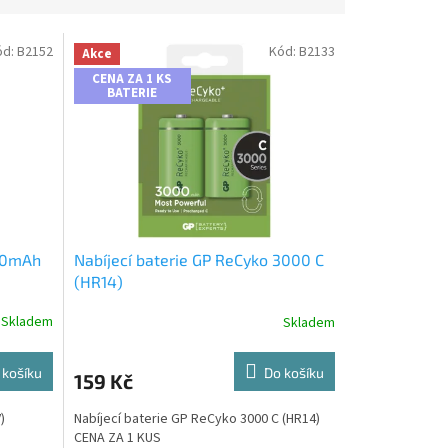
ód:
B2152
Kód:
B2133
Akce
CENA ZA 1 KS
BATERIE
200mAh
Nabíjecí baterie GP ReCyko 3000 C
(HR14)
Skladem
Skladem
 košíku
Do košíku
159 Kč
)
Nabíjecí baterie GP ReCyko 3000 C (HR14)
CENA ZA 1 KUS