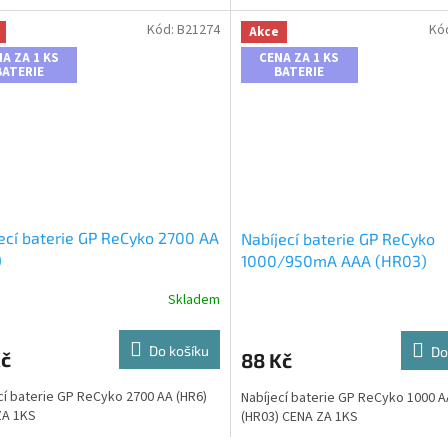
Kód:
B21274
Kó
Akce
A ZA 1 KS
CENA ZA 1 KS
BATERIE
BATERIE
ecí baterie GP ReCyko 2700 AA
Nabíjecí baterie GP ReCyko
)
1000/950mA AAA (HR03)
Skladem
Do košíku
Do
Kč
88 Kč
cí baterie GP ReCyko 2700 AA (HR6)
Nabíjecí baterie GP ReCyko 1000 
ZA 1KS
(HR03) CENA ZA 1KS