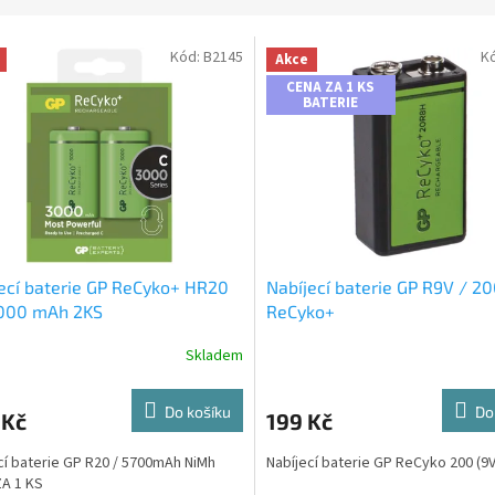
Kód:
B2145
K
Akce
CENA ZA 1 KS
BATERIE
ecí baterie GP ReCyko+ HR20
Nabíjecí baterie GP R9V / 
3000 mAh 2KS
ReCyko+
Skladem
Do košíku
Do
 Kč
199 Kč
cí baterie GP R20 / 5700mAh NiMh
Nabíjecí baterie GP ReCyko 200 (9V
A 1 KS