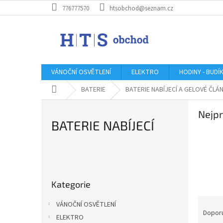
Přejít
776777570
htsobchod@seznam.cz
na
obsah
VÁNOČNÍ OSVĚTLENÍ
ELEKTRO
HODINY - BUDÍ
Domů
BATERIE
BATERIE NABÍJECÍ A GELOVÉ ČLÁ
Nejpr
BATERIE NABÍJECÍ
P
o
Přeskočit
s
Kategorie
kategorie
t
r
Ř
VÁNOČNÍ OSVĚTLENÍ
a
a
Dopor
ELEKTRO
n