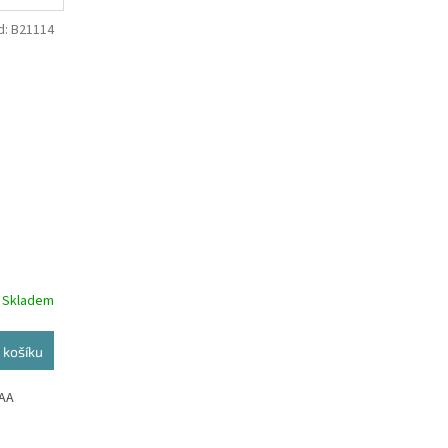
d:
B21114
Skladem
 košíku
AAA