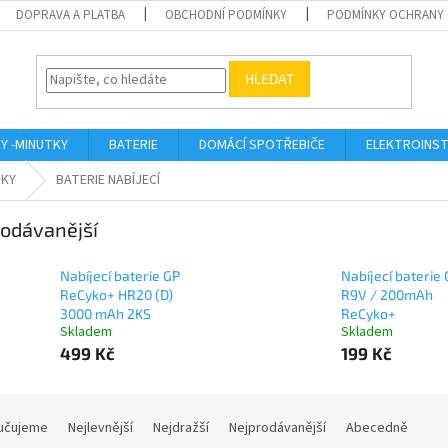
DOPRAVA A PLATBA
OBCHODNÍ PODMÍNKY
PODMÍNKY OCHRANY 
HLEDAT
KY -MINUTKY
BATERIE
DOMÁCÍ SPOTŘEBIČE
ELEKTROINST
NKY
BATERIE NABÍJECÍ
odávanější
Nabíjecí baterie GP
Nabíjecí baterie
ReCyko+ HR20 (D)
R9V / 200mAh
3000 mAh 2KS
ReCyko+
Skladem
Skladem
499 Kč
199 Kč
učujeme
Nejlevnější
Nejdražší
Nejprodávanější
Abecedně