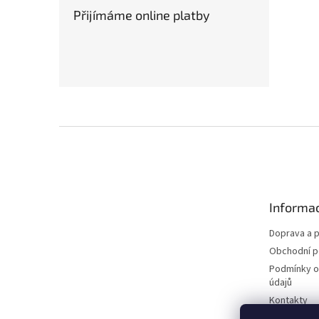
Přijímáme online platby
Z
á
p
a
t
Informac
í
Doprava a p
Obchodní 
Podmínky o
údajů
Kontakty