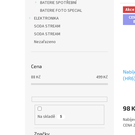
BATERIE SPOTŘEBNÍ
Akce
BATERIE FOTO SPECIAL
CEN
ELEKTRONIKA
SODA STREAM
SODA STREAM
Nezařazeno
Cena
Nabíj
88
Kč
499
Kč
(HR6
98 
Na skladě
5
Nabíje
CENA 
Značky