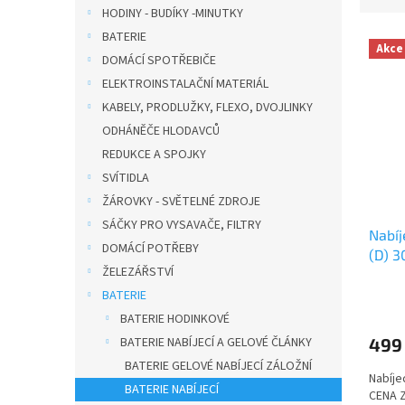
z
HODINY - BUDÍKY -MINUTKY
n
e
í
BATERIE
V
n
Akce
p
ý
í
DOMÁCÍ SPOTŘEBIČE
a
p
p
ELEKTROINSTALAČNÍ MATERIÁL
n
i
r
KABELY, PRODLUŽKY, FLEXO, DVOJLINKY
e
s
o
ODHÁNĚČE HLODAVCŮ
l
p
d
REDUKCE A SPOJKY
r
u
o
k
SVÍTIDLA
d
t
ŽÁROVKY - SVĚTELNÉ ZDROJE
u
ů
SÁČKY PRO VYSAVAČE, FILTRY
Nabíj
k
DOMÁCÍ POTŘEBY
(D) 
t
ŽELEZÁŘSTVÍ
ů
BATERIE
BATERIE HODINKOVÉ
499
BATERIE NABÍJECÍ A GELOVÉ ČLÁNKY
BATERIE GELOVÉ NABÍJECÍ ZÁLOŽNÍ
Nabíje
BATERIE NABÍJECÍ
CENA Z