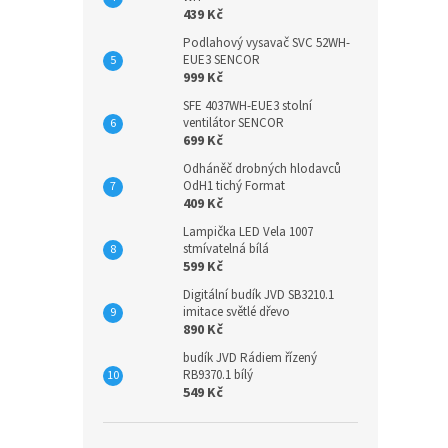
439 Kč
Podlahový vysavač SVC 52WH-
EUE3 SENCOR
999 Kč
SFE 4037WH-EUE3 stolní
ventilátor SENCOR
699 Kč
Odháněč drobných hlodavců
OdH1 tichý Format
409 Kč
Lampička LED Vela 1007
stmívatelná bílá
599 Kč
Digitální budík JVD SB3210.1
imitace světlé dřevo
890 Kč
budík JVD Rádiem řízený
RB9370.1 bílý
549 Kč