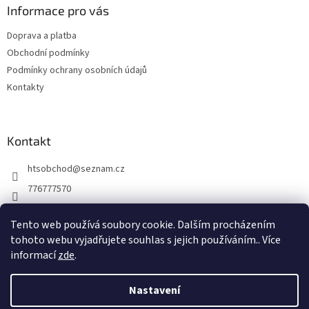
a
Informace pro vás
t
Doprava a platba
í
Obchodní podmínky
Podmínky ochrany osobních údajů
Kontakty
Kontakt
htsobchod
@
seznam.cz
776777570
776777570
Tento web používá soubory cookie. Dalším procházením
https://www.facebook.com/Elektro-Vr%C5%A1ovick%C3%A1-229
tohoto webu vyjadřujete souhlas s jejich používáním.. Více
214624677338
informací
zde
.
Nastavení
Vytvořil Shoptet