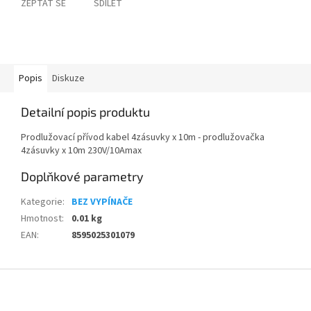
ZEPTAT SE
SDÍLET
Popis
Diskuze
Detailní popis produktu
Prodlužovací přívod kabel 4zásuvky x 10m - prodlužovačka
4zásuvky x 10m 230V/10Amax
Doplňkové parametry
Kategorie
:
BEZ VYPÍNAČE
Hmotnost
:
0.01 kg
EAN
:
8595025301079
Z
á
p