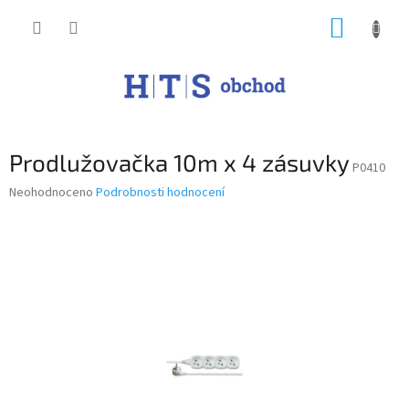
Přejít
NÁKUP
na
obsah
KOŠÍK
Prodlužovačka 10m x 4 zásuvky
P0410
Průměrné
Neohodnoceno
Podrobnosti hodnocení
hodnocení
produktu
je
0,0
z
5
hvězdiček.