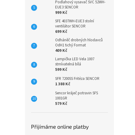
Podlahový vysavač SVC 52WH-
EUE3 SENCOR
999 Kč
SFE 4037WH-EUE3 stolní
ventilátor SENCOR
699 Kč
Odháněč drobných hlodavců
OdH1 tichý Format
409 Kč
Lampička LED Vela 1007
stmívatelná bílá
599 Kč
SFR 7200SS Fritéza SENCOR
1 388 Kč
Sencor kráječ potravin SFS
1001GR
579 Kč
Přijímáme online platby