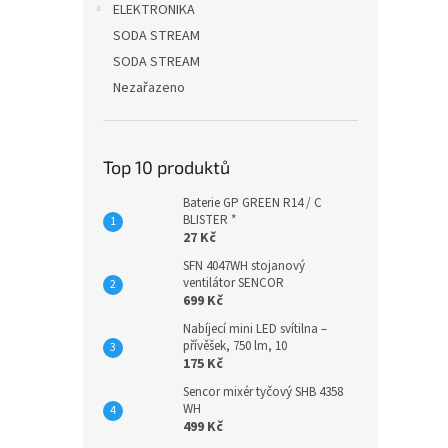
ELEKTRONIKA
SODA STREAM
SODA STREAM
Nezařazeno
Top 10 produktů
Baterie GP GREEN R14 / C
BLISTER *
27 Kč
SFN 4047WH stojanový
ventilátor SENCOR
699 Kč
Nabíjecí mini LED svítilna –
přívěšek, 750 lm, 10
175 Kč
Sencor mixér tyčový SHB 4358
WH
499 Kč