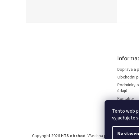
Z
á
p
a
t
Informac
í
Doprava a p
Obchodní 
Podmínky o
údajů
Kontakty
Tento web p
vyjadřujete s
Nastaven
Copyright 2026
HTS obchod
. Všechna práva vyhrazena.