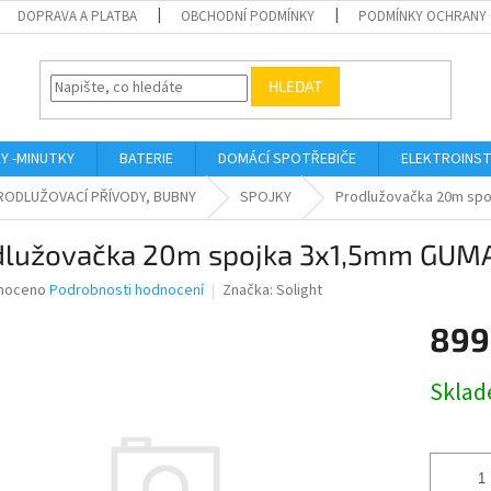
DOPRAVA A PLATBA
OBCHODNÍ PODMÍNKY
PODMÍNKY OCHRANY 
HLEDAT
KY -MINUTKY
BATERIE
DOMÁCÍ SPOTŘEBIČE
ELEKTROINST
RODLUŽOVACÍ PŘÍVODY, BUBNY
SPOJKY
Prodlužovačka 20m sp
dlužovačka 20m spojka 3x1,5mm GUM
né
noceno
Podrobnosti hodnocení
Značka:
Solight
ní
899
u
Měrná
Skla
cena:
ek.