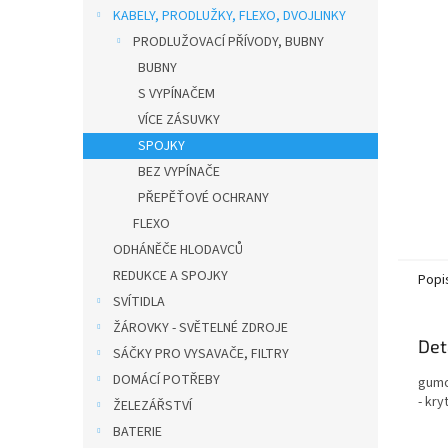
n
KABELY, PRODLUŽKY, FLEXO, DVOJLINKY
e
PRODLUŽOVACÍ PŘÍVODY, BUBNY
l
BUBNY
S VYPÍNAČEM
VÍCE ZÁSUVKY
SPOJKY
BEZ VYPÍNAČE
PŘEPĚŤOVÉ OCHRANY
FLEXO
ODHÁNĚČE HLODAVCŮ
REDUKCE A SPOJKY
Popi
SVÍTIDLA
ŽÁROVKY - SVĚTELNÉ ZDROJE
Det
SÁČKY PRO VYSAVAČE, FILTRY
DOMÁCÍ POTŘEBY
gumov
- kry
ŽELEZÁŘSTVÍ
BATERIE