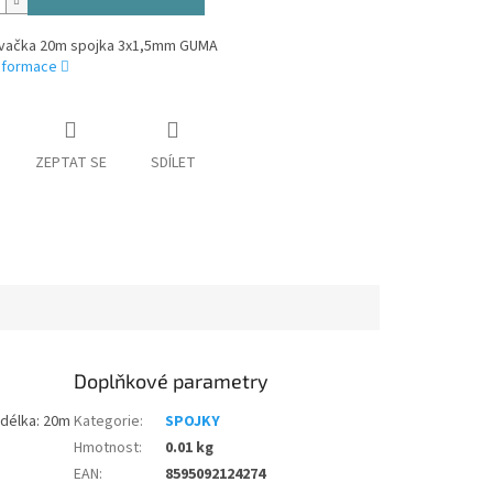
vačka 20m spojka 3x1,5mm GUMA
informace
ZEPTAT SE
SDÍLET
Doplňkové parametry
 délka: 20m
Kategorie
:
SPOJKY
Hmotnost
:
0.01 kg
EAN
:
8595092124274