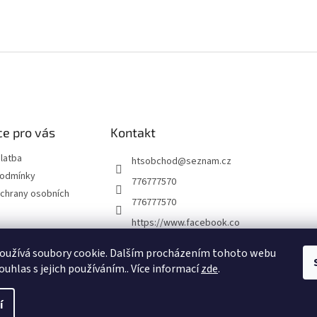
e pro vás
Kontakt
latba
htsobchod
@
seznam.cz
podmínky
776777570
chrany osobních
776777570
https://www.facebook.co
m/Elektro-Vr%C5%A1ovi
ck%C3%A1-22921462467
oužívá soubory cookie. Dalším procházením tohoto webu
7338
ouhlas s jejich používáním.. Více informací
zde
.
í