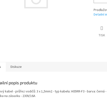
Prodlužo
Detailní 
TISK
s
Diskuze
ailní popis produktu
ý kabel - průřez vodičů: 3 x 1,5mm2 - typ kabelu: H05RR-F3 - barva: černá -
tka na zásuvku - 230V/16A