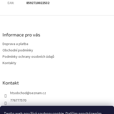
EAN
:
8592718022532
Z
á
p
a
Informace pro vás
t
Doprava a platba
í
Obchodní podmínky
Podmínky ochrany osobních údajů
Kontakty
Kontakt
htsobchod
@
seznam.cz
776777570
776777570
Tento web používá soubory cookie. Dalším procházením