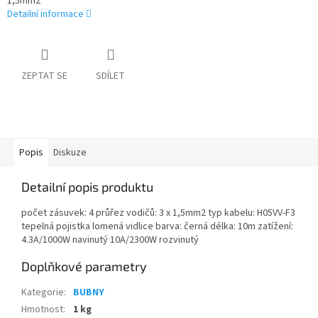
1,5mm2
Detailní informace
ZEPTAT SE
SDÍLET
Popis
Diskuze
Detailní popis produktu
počet zásuvek: 4 průřez vodičů: 3 x 1,5mm2 typ kabelu: H05VV-F3
tepelná pojistka lomená vidlice barva: černá délka: 10m zatížení:
4.3A/1000W navinutý 10A/2300W rozvinutý
Doplňkové parametry
Kategorie
:
BUBNY
Hmotnost
:
1 kg