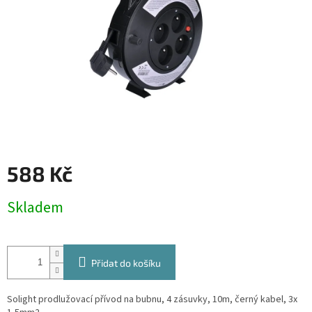
588 Kč
Měrná
Skladem
cena:
Přidat do košíku
Solight prodlužovací přívod na bubnu, 4 zásuvky, 10m, černý kabel, 3x