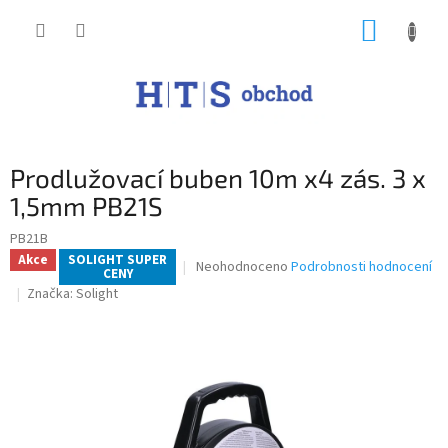
Přejít
NÁKUP
na
obsah
KOŠÍK
Prodlužovací buben 10m x4 zás. 3 x
1,5mm PB21S
PB21B
Akce
SOLIGHT SUPER
Průměrné
Neohodnoceno
Podrobnosti hodnocení
CENY
hodnocení
Značka:
Solight
produktu
je
0,0
z
5
hvězdiček.