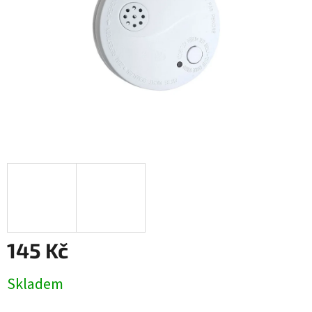
145 Kč
Měrná
Skladem
cena: