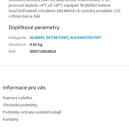
životnost senzoru 10let od data výroby třída ochrany: IP20
provozní teplota: +4°C až +38°C napájení: 9V (6LR61) baterie
(součástí balení) schváleno: EN14604 & CE rozměry produktu: 110
x 35mm barva: bílá
Doplňkové parametry
Kategorie
:
ALARMY, DETEKTORY, ALKOHOLTESTRY
Hmotnost
:
0.01 kg
EAN
:
8592718018610
Z
á
p
a
Informace pro vás
t
Doprava a platba
í
Obchodní podmínky
Podmínky ochrany osobních údajů
Kontakty