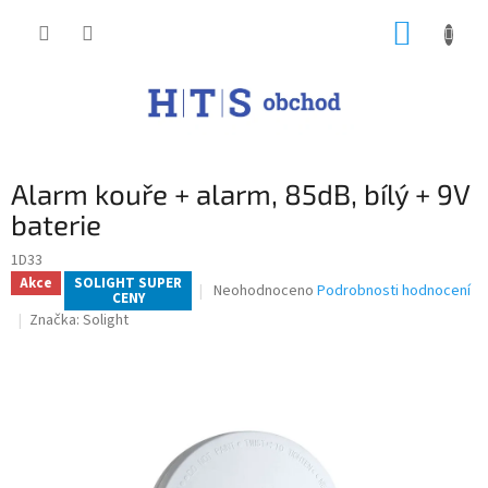
Přejít
NÁKUP
na
obsah
KOŠÍK
Alarm kouře + alarm, 85dB, bílý + 9V
baterie
1D33
Akce
SOLIGHT SUPER
Průměrné
Neohodnoceno
Podrobnosti hodnocení
CENY
hodnocení
Značka:
Solight
produktu
je
0,0
z
5
hvězdiček.