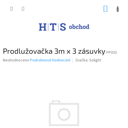
Přejít
NÁKUP
na
obsah
KOŠÍK
Prodlužovačka 3m x 3 zásuvky
PP03S
Průměrné
Neohodnoceno
Podrobnosti hodnocení
Značka:
Solight
hodnocení
produktu
je
0,0
z
5
hvězdiček.