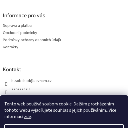
á
p
a
Informace pro vás
t
Doprava a platba
í
Obchodní podmínky
Podmínky ochrany osobních údajů
Kontakty
Kontakt
htsobchod
@
seznam.cz
776777570
776777570
Tento web používá soubory cookie. Dalším procházením
https://www.facebook.com/Elektro-Vr%C5%A1ovick%C3%A1-229
tohoto webu vyjadřujete souhlas s jejich používáním.. Více
214624677338
informací
zde
.