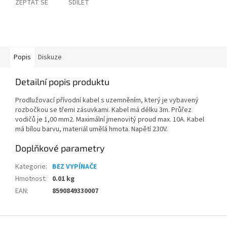
ZEPTAT SE
SDÍLET
Popis
Diskuze
Detailní popis produktu
Prodlužovací přívodní kabel s uzemněním, který je vybavený
rozbočkou se třemi zásuvkami. Kabel má délku 3m. Průřez
vodičů je 1,00 mm2. Maximální jmenovitý proud max. 10A. Kabel
má bílou barvu, materiál umělá hmota. Napětí 230V.
Doplňkové parametry
Kategorie
:
BEZ VYPÍNAČE
Hmotnost
:
0.01 kg
EAN
:
8590849330007
Z