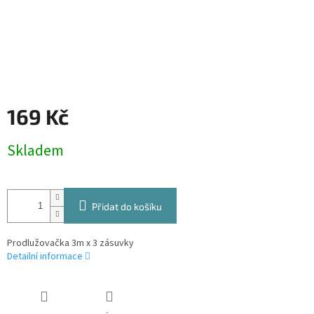
169 Kč
Měrná
Skladem
cena:
Přidat do košíku
Prodlužovačka 3m x 3 zásuvky
Detailní informace