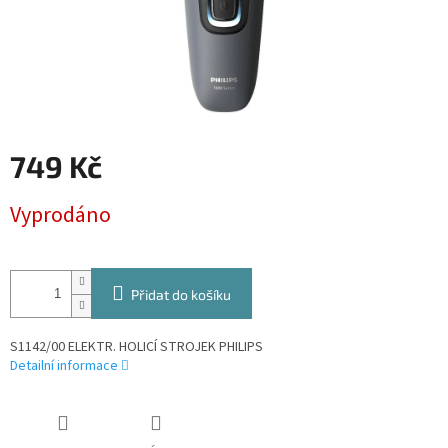
749 Kč
Měrná
Vyprodáno
cena:
Přidat do košíku
S1142/00 ELEKTR. HOLICÍ STROJEK PHILIPS
Detailní informace