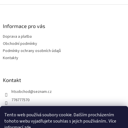
Z
á
p
a
Informace pro vás
t
Doprava a platba
í
Obchodní podmínky
Podmínky ochrany osobních údajů
Kontakty
Kontakt
htsobchod
@
seznam.cz
776777570
776777570
Tento web používá soubory cookie. Dalším procházením
https://www.facebook.com/Elektro-Vr%C5%A1ovick%C3%A1-229
tohoto webu vyjadřujete souhlas s jejich používáním.. Více
214624677338
informací
zde
.