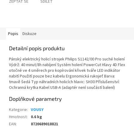
ZEPTAT SE
SDÍLET
Popis
Diskuze
Detailní popis produktu
Pánský elektrický holicí strojek Philips S1142/00 Pro suché holení
Výdrž: 40 minut/8h nabíjení Systém holení PowerCut Hlavy 4D Flex
otočné ve 4 směrech pro kopírování křivek tváře LED indikátor
nabití Použití pouze bez kabelu Ergonomická rukojeť Barva:
tmavě šedá Typ náhradních holicích hlavic: SH30 Příslušenství:
Ochranná krytka Kabel USB-A (adaptér není součástí balení)
Doplňkové parametry
Kategorie
:
VOUSY
Hmotnost
:
0.6 kg
EAN
:
8720689018821