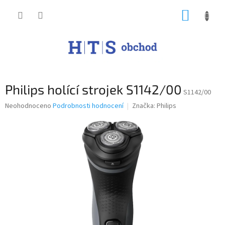
Přejít
NÁKUP
na
obsah
KOŠÍK
Philips holící strojek S1142/00
S1142/00
Průměrné
Neohodnoceno
Podrobnosti hodnocení
Značka:
Philips
hodnocení
produktu
je
0,0
z
5
hvězdiček.