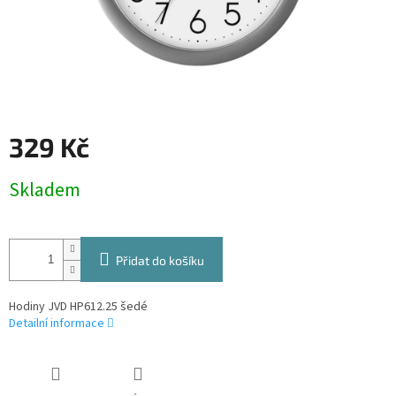
329 Kč
Měrná
Skladem
cena:
Přidat do košíku
Hodiny JVD HP612.25 šedé
Detailní informace