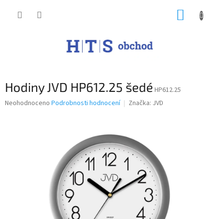
Přejít
NÁKUP
na
obsah
KOŠÍK
Hodiny JVD HP612.25 šedé
HP612.25
Průměrné
Neohodnoceno
Podrobnosti hodnocení
Značka:
JVD
hodnocení
produktu
je
0,0
z
5
hvězdiček.