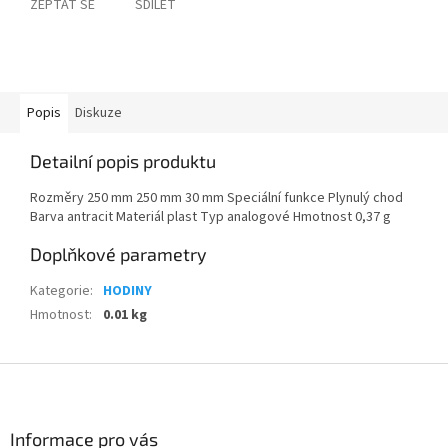
ZEPTAT SE
SDÍLET
Popis
Diskuze
Detailní popis produktu
Rozměry 250 mm 250 mm 30 mm Speciální funkce Plynulý chod
Barva antracit Materiál plast Typ analogové Hmotnost 0,37 g
Doplňkové parametry
Kategorie
:
HODINY
Hmotnost
:
0.01 kg
Z
á
p
a
Informace pro vás