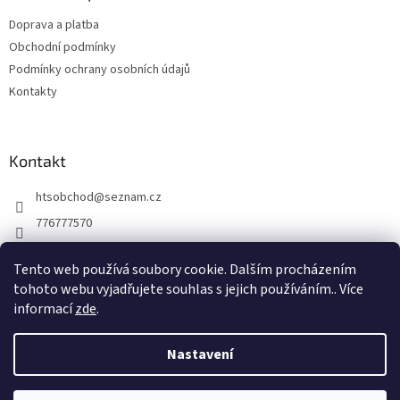
t
Doprava a platba
í
Obchodní podmínky
Podmínky ochrany osobních údajů
Kontakty
Kontakt
htsobchod
@
seznam.cz
776777570
776777570
Tento web používá soubory cookie. Dalším procházením
https://www.facebook.com/Elektro-Vr%C5%A1ovick%C3%A1-229
tohoto webu vyjadřujete souhlas s jejich používáním.. Více
214624677338
informací
zde
.
Nastavení
Vytvořil Shoptet