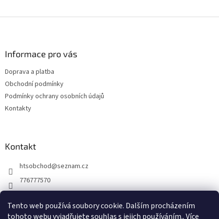
Z
á
p
a
Informace pro vás
t
Doprava a platba
í
Obchodní podmínky
Podmínky ochrany osobních údajů
Kontakty
Kontakt
htsobchod
@
seznam.cz
776777570
776777570
Tento web používá soubory cookie. Dalším procházením
https://www.facebook.com/Elektro-Vr%C5%A1ovick%C3%A1-229
tohoto webu vyjadřujete souhlas s jejich používáním.. Více
214624677338