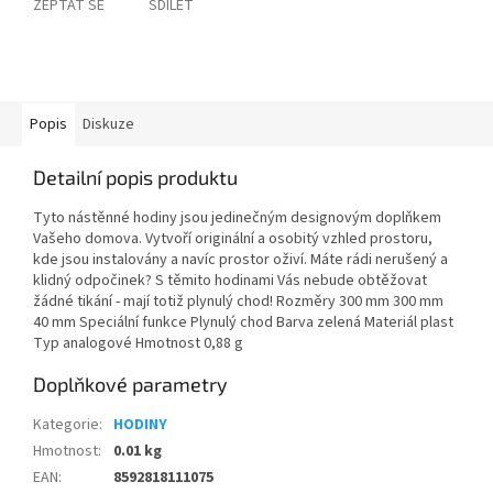
ZEPTAT SE
SDÍLET
Popis
Diskuze
Detailní popis produktu
Tyto nástěnné hodiny jsou jedinečným designovým doplňkem
Vašeho domova. Vytvoří originální a osobitý vzhled prostoru,
kde jsou instalovány a navíc prostor oživí. Máte rádi nerušený a
klidný odpočinek? S těmito hodinami Vás nebude obtěžovat
žádné tikání - mají totiž plynulý chod! Rozměry 300 mm 300 mm
40 mm Speciální funkce Plynulý chod Barva zelená Materiál plast
Typ analogové Hmotnost 0,88 g
Doplňkové parametry
Kategorie
:
HODINY
Hmotnost
:
0.01 kg
EAN
:
8592818111075