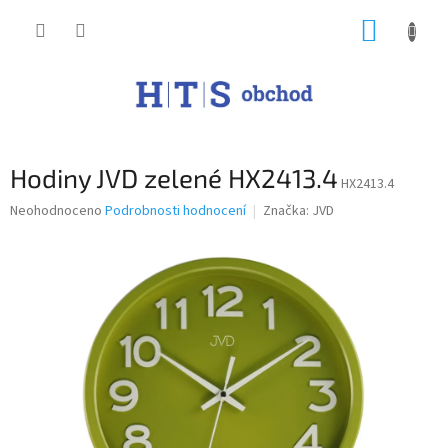
Přejít
NÁKUP
na
obsah
KOŠÍK
Hodiny JVD zelené HX2413.4
HX2413.4
Průměrné
Neohodnoceno
Podrobnosti hodnocení
Značka:
JVD
hodnocení
produktu
je
0,0
z
5
hvězdiček.