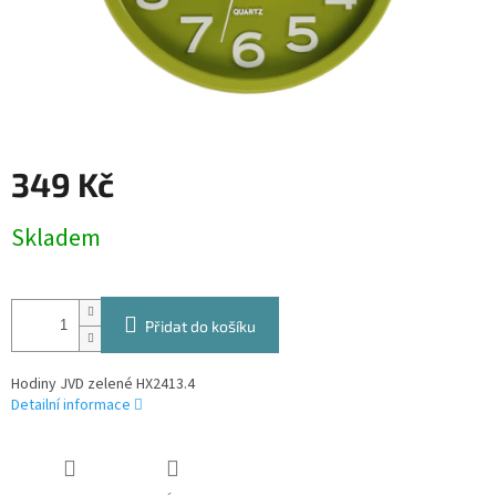
349 Kč
Měrná
Skladem
cena:
Přidat do košíku
Hodiny JVD zelené HX2413.4
Detailní informace