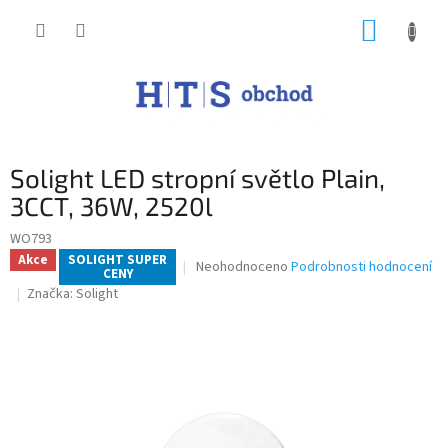
Přejít
NÁKUP
na
obsah
KOŠÍK
Solight LED stropní světlo Plain,
3CCT, 36W, 2520l
WO793
Akce
SOLIGHT SUPER
Průměrné
Neohodnoceno
Podrobnosti hodnocení
CENY
hodnocení
Značka:
Solight
produktu
je
0,0
z
5
hvězdiček.