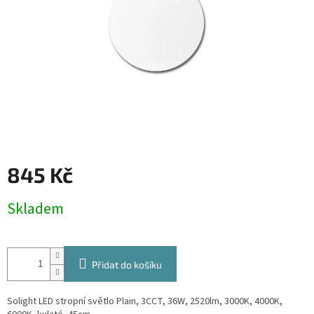
845 Kč
Měrná
Skladem
cena:
Přidat do košíku
Solight LED stropní světlo Plain, 3CCT, 36W, 2520lm, 3000K, 4000K,