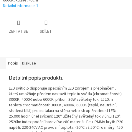
6000K, kulaté, 45cm
Detailní informace
ZEPTAT SE
SDÍLET
Popis
Diskuze
Detailní popis produktu
LED svítidlo disponuje speciálním LED zdrojem s přepínačem,
který umožňuje předem nastavit teplotu světla (chromatičnosti)
3000K, 4000K nebo 6000K. příkon: 36W světelný tok: 2520lm
teplota chromatičnosti: 3000K, 4000K, 6000K (teplá, neutrální,
studená bílá) pro instalaci na stěnu nebo strop životnost LED:
25.000 hodin úhel svícení: 120° užitečný světelný tok v úhlu 120°:
2520lm index podání barev Ra: >80 materiál: Fe + PMMA krytí: IP20
napětí: 220-240V AC provozní teplota: -20°C až 50°C rozměry: 450