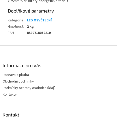
x 75mm tvar: kulatý energetická třída: G
Doplňkové parametry
Kategorie
:
LED OSVĚTLENÍ
Hmotnost
:
2 kg
EAN
:
8592718032210
Z
á
p
a
Informace pro vás
t
Doprava a platba
í
Obchodní podmínky
Podmínky ochrany osobních údajů
Kontakty
Kontakt