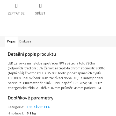
ZEPTAT SE
SDÍLET
Popis
Diskuze
Detailní popis produktu
LED žárovka miniglobe spotřeba: 8W světelný tok: 720lm
(odpovídá tradiční 55W žárovce) teplota chromatičnosti: 3000K
(teplá bílá) životnost LED: 35.000 hodin počet spínacích cyklů:
100.000x úhel svícení: 160° zahřívací doba: <0,1 s index podání
barev Ra: >80 materiál: hliník + PVC napětí: 175-265V, 50 - 60Hz
energetická třída: A+ délka: 82mm průměr: 45mm patice: E14
Doplňkové parametry
Kategorie
:
LED ZÁVIT E14
Hmotnost
:
0.1 kg