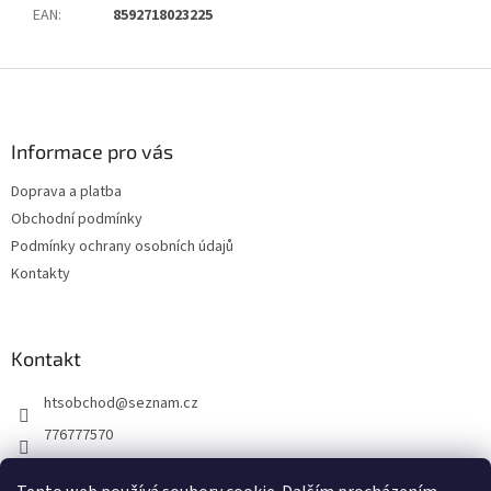
EAN
:
8592718023225
Z
á
p
a
Informace pro vás
t
Doprava a platba
í
Obchodní podmínky
Podmínky ochrany osobních údajů
Kontakty
Kontakt
htsobchod
@
seznam.cz
776777570
776777570