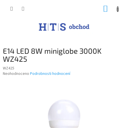
Přejít
NÁKUP
na
obsah
KOŠÍK
E14 LED 8W miniglobe 3000K
WZ425
WZ425
Průměrné
Neohodnoceno
Podrobnosti hodnocení
hodnocení
produktu
je
0,0
z
5
hvězdiček.