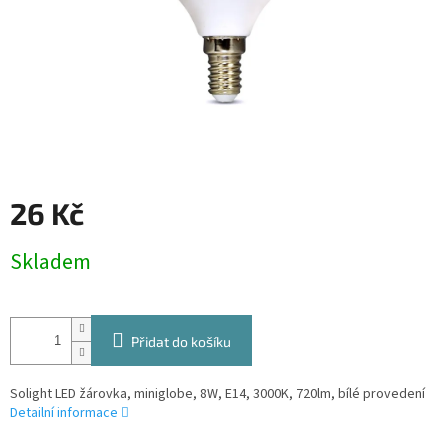
26 Kč
Měrná
Skladem
cena:
Přidat do košíku
Solight LED žárovka, miniglobe, 8W, E14, 3000K, 720lm, bílé provedení
Detailní informace