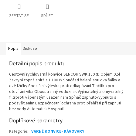
ZEPTAT SE
SDÍLET
Popis
Diskuze
Detailní popis produktu
Cestovní rychlovarná konvice SENCOR SWK 150RD Objem 0,5l
Zakrytá topná spirála 1 100 W Součástí balení jsou dva šálky a
dvě lžičky Speciální výlevka proti odkapávání Tlačítko pro
otevírání víka Oboustranný vodoznak Vyjímatelný a omyvatelný
filtrproti vápenatým usazeninám Spínač zapnuto/vypnuto s
podsvětlením Bezpečnostní ochrana proti přehřátí při zapnutí
bez vody Automatické vypnutí
Doplňkové parametry
Kategorie
:
VARNÉ KONVICE- KÁVOVARY