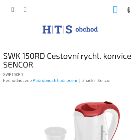
Přejít
NÁKUP
na
obsah
KOŠÍK
SWK 150RD Cestovní rychl. konvice
SENCOR
SWK150RD
Průměrné
Neohodnoceno
Podrobnosti hodnocení
Značka:
Sencor
hodnocení
produktu
je
0,0
z
5
hvězdiček.