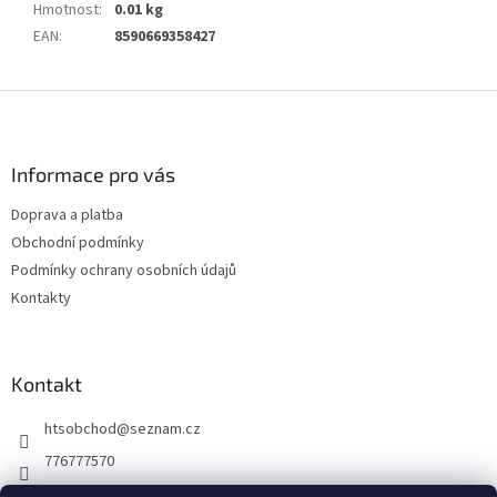
Hmotnost
:
0.01 kg
EAN
:
8590669358427
Z
á
p
a
Informace pro vás
t
Doprava a platba
í
Obchodní podmínky
Podmínky ochrany osobních údajů
Kontakty
Kontakt
htsobchod
@
seznam.cz
776777570
776777570