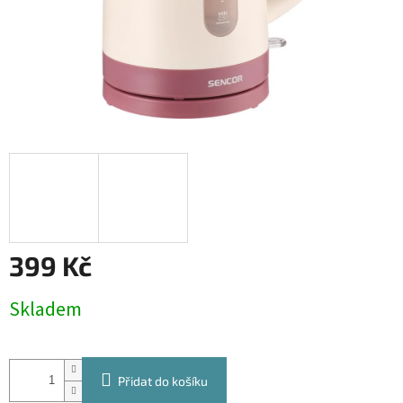
399 Kč
Měrná
Skladem
cena:
Přidat do košíku