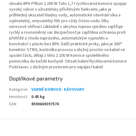
obsahu BPA Příkon 2 200 W Tato 1,7 l rychlovarná konvice spojuje
vysoký výkon s uživatelsky přívětivými funkcemi, jako je
průhledný ukazatel hladiny vody, automatické otevírání víka a
vyjímatelný, omyvatelný filtr pro vždy čistou vodu. Díky
nerezové ohřívací základně s ukrytou topnou spirálou zajišťuje
rychlý a rovnoměrný var. Bezpečnost je zajištěna ochranou proti
přehřátí a chodu naprázdno, automatickým vypnutím a
konstrukcí z plastu bez BPA. Další praktické prvky, jako je 360°
konektor STRIX, kontrolka provozu a úložný prostor na kabel ve
spodní části, dělají z této 2 200 W konvice spolehlivého
pomocníka do každé kuchyně. Obsah balení Rychlovarná konvice
Podstavec s úložným prostorem pro napájecí kabel
Doplňkové parametry
Kategorie
:
VARNÉ KONVICE- KÁVOVARY
Hmotnost
:
0.45 kg
EAN
:
8590669397570
Z
á
p