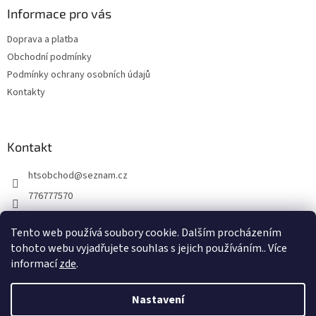
a
Informace pro vás
t
Doprava a platba
í
Obchodní podmínky
Podmínky ochrany osobních údajů
Kontakty
Kontakt
htsobchod
@
seznam.cz
776777570
776777570
Tento web používá soubory cookie. Dalším procházením
https://www.facebook.com/Elektro-Vr%C5%A1ovick%C3%A1-229
tohoto webu vyjadřujete souhlas s jejich používáním.. Více
214624677338
informací
zde
.
Nastavení
Vytvořil Shoptet