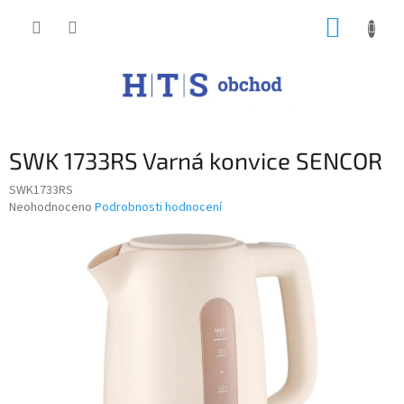
Přejít
NÁKUP
na
obsah
KOŠÍK
SWK 1733RS Varná konvice SENCOR
SWK1733RS
Průměrné
Neohodnoceno
Podrobnosti hodnocení
hodnocení
produktu
je
0,0
z
5
hvězdiček.