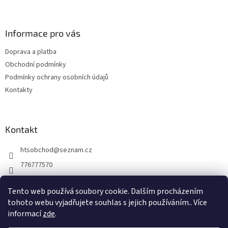
á
p
a
Informace pro vás
t
Doprava a platba
í
Obchodní podmínky
Podmínky ochrany osobních údajů
Kontakty
Kontakt
htsobchod
@
seznam.cz
776777570
776777570
Tento web používá soubory cookie. Dalším procházením
https://www.facebook.com/Elektro-Vr%C5%A1ovick%C3%A1-229
tohoto webu vyjadřujete souhlas s jejich používáním.. Více
214624677338
informací
zde
.