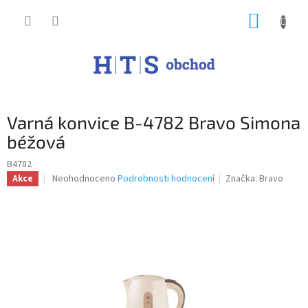
Přejít
NÁKUP
na
obsah
KOŠÍK
Varná konvice B-4782 Bravo Simona
béžová
B4782
Průměrné
Neohodnoceno
Podrobnosti hodnocení
Značka:
Bravo
Akce
hodnocení
produktu
je
0,0
z
5
hvězdiček.