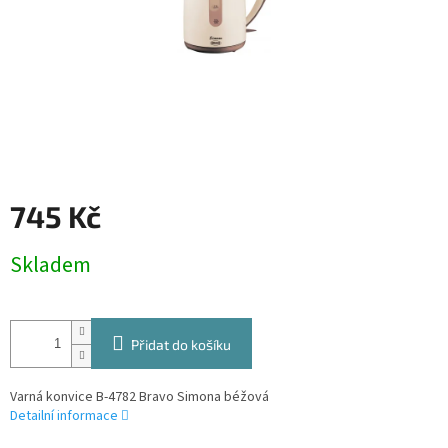
745 Kč
Měrná
Skladem
cena:
Přidat do košíku
Varná konvice B-4782 Bravo Simona béžová
Detailní informace