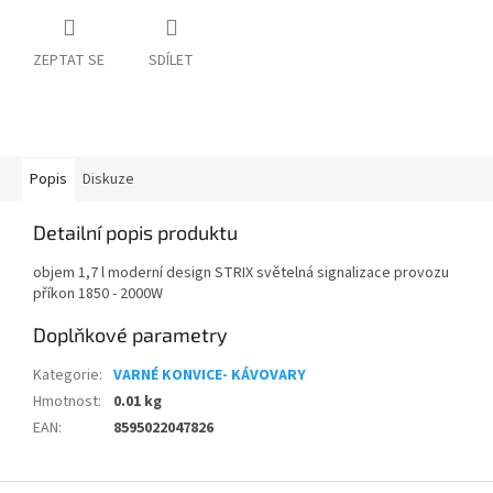
ZEPTAT SE
SDÍLET
Popis
Diskuze
Detailní popis produktu
objem 1,7 l moderní design STRIX světelná signalizace provozu
příkon 1850 - 2000W
Doplňkové parametry
Kategorie
:
VARNÉ KONVICE- KÁVOVARY
Hmotnost
:
0.01 kg
EAN
:
8595022047826
Z