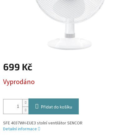
699 Kč
Měrná
Vyprodáno
cena:
Přidat do košíku
SFE 4037WH-EUE3 stolní ventilátor SENCOR
Detailní informace