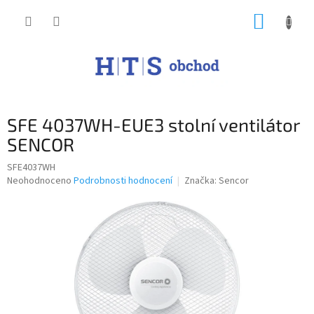
Přejít
NÁKUP
na
obsah
KOŠÍK
SFE 4037WH-EUE3 stolní ventilátor
SENCOR
SFE4037WH
Průměrné
Neohodnoceno
Podrobnosti hodnocení
Značka:
Sencor
hodnocení
produktu
je
0,0
z
5
hvězdiček.