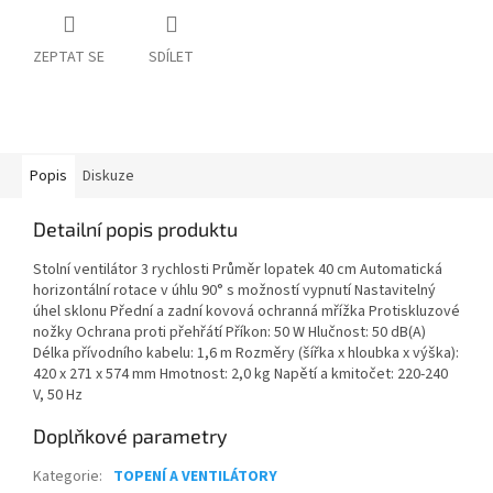
ZEPTAT SE
SDÍLET
Popis
Diskuze
Detailní popis produktu
Stolní ventilátor 3 rychlosti Průměr lopatek 40 cm Automatická
horizontální rotace v úhlu 90° s možností vypnutí Nastavitelný
úhel sklonu Přední a zadní kovová ochranná mřížka Protiskluzové
nožky Ochrana proti přehřátí Příkon: 50 W Hlučnost: 50 dB(A)
Délka přívodního kabelu: 1,6 m Rozměry (šířka x hloubka x výška):
420 x 271 x 574 mm Hmotnost: 2,0 kg Napětí a kmitočet: 220-240
V, 50 Hz
Doplňkové parametry
Kategorie
:
TOPENÍ A VENTILÁTORY