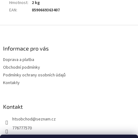
Hmotnost
:
2 kg
EAN
:
8590669363407
Z
á
p
a
Informace pro vás
t
Doprava a platba
í
Obchodní podmínky
Podmínky ochrany osobních údajů
Kontakty
Kontakt
htsobchod
@
seznam.cz
776777570
776777570