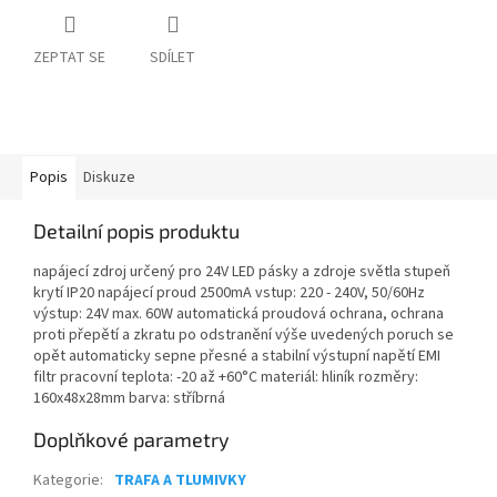
ZEPTAT SE
SDÍLET
Popis
Diskuze
Detailní popis produktu
napájecí zdroj určený pro 24V LED pásky a zdroje světla stupeň
krytí IP20 napájecí proud 2500mA vstup: 220 - 240V, 50/60Hz
výstup: 24V max. 60W automatická proudová ochrana, ochrana
proti přepětí a zkratu po odstranění výše uvedených poruch se
opět automaticky sepne přesné a stabilní výstupní napětí EMI
filtr pracovní teplota: -20 až +60°C materiál: hliník rozměry:
160x48x28mm barva: stříbrná
Doplňkové parametry
Kategorie
:
TRAFA A TLUMIVKY