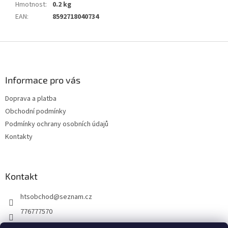
Hmotnost
:
0.2 kg
EAN
:
8592718040734
Z
á
p
a
Informace pro vás
t
Doprava a platba
í
Obchodní podmínky
Podmínky ochrany osobních údajů
Kontakty
Kontakt
htsobchod
@
seznam.cz
776777570
776777570