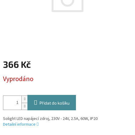
366 Kč
Měrná
Vyprodáno
cena:
Přidat do košíku
Solight LED napájecí zdroj, 230V - 24V, 2.5A, 60W, IP20
Detailní informace