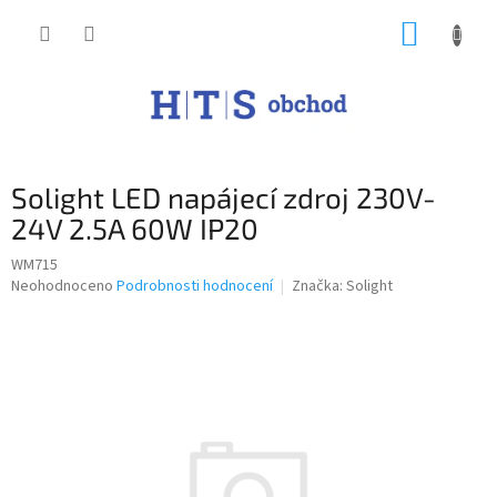
Přejít
NÁKUP
na
obsah
KOŠÍK
Solight LED napájecí zdroj 230V-
24V 2.5A 60W IP20
WM715
Průměrné
Neohodnoceno
Podrobnosti hodnocení
Značka:
Solight
hodnocení
produktu
je
0,0
z
5
hvězdiček.