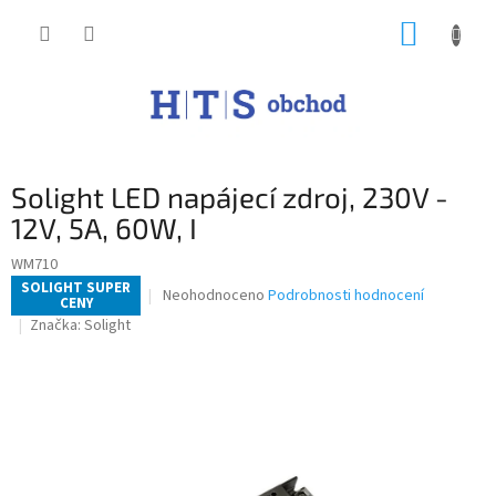
Přejít
NÁKUP
na
obsah
KOŠÍK
Solight LED napájecí zdroj, 230V -
12V, 5A, 60W, I
WM710
SOLIGHT SUPER
Průměrné
Neohodnoceno
Podrobnosti hodnocení
CENY
hodnocení
Značka:
Solight
produktu
je
0,0
z
5
hvězdiček.