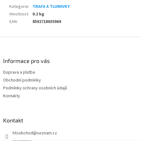
Kategorie
:
TRAFA A TLUMIVKY
Hmotnost
:
0.2 kg
EAN
:
8592718035969
Z
á
p
a
Informace pro vás
t
Doprava a platba
í
Obchodní podmínky
Podmínky ochrany osobních údajů
Kontakty
Kontakt
htsobchod
@
seznam.cz