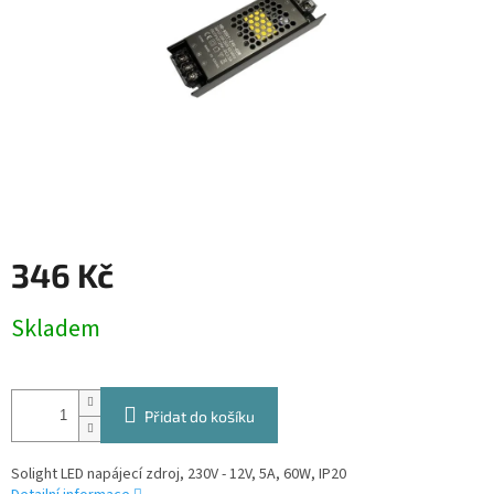
346 Kč
Měrná
Skladem
cena:
Přidat do košíku
Solight LED napájecí zdroj, 230V - 12V, 5A, 60W, IP20