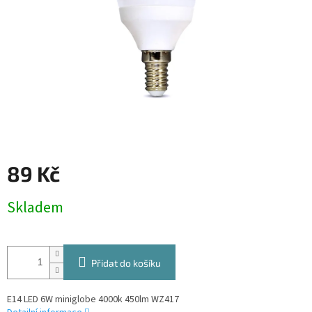
89 Kč
Měrná
Skladem
cena:
Přidat do košíku
E14 LED 6W miniglobe 4000k 450lm WZ417