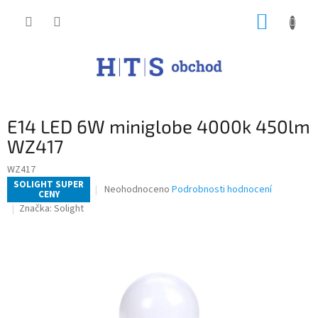
Přejít
NÁKUP
na
obsah
KOŠÍK
E14 LED 6W miniglobe 4000k 450lm
WZ417
WZ417
SOLIGHT SUPER
Průměrné
Neohodnoceno
Podrobnosti hodnocení
CENY
hodnocení
Značka:
Solight
produktu
je
0,0
z
5
hvězdiček.