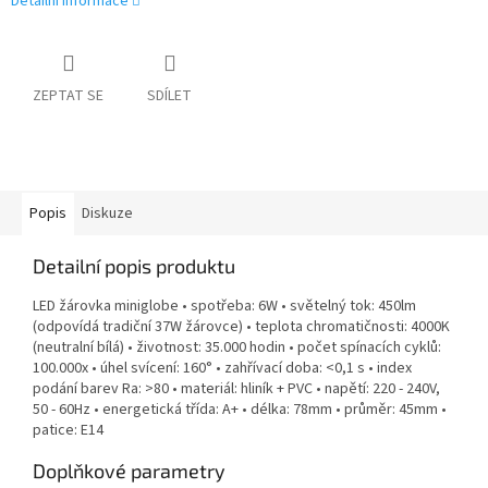
Detailní informace
ZEPTAT SE
SDÍLET
Popis
Diskuze
Detailní popis produktu
LED žárovka miniglobe • spotřeba: 6W • světelný tok: 450lm
(odpovídá tradiční 37W žárovce) • teplota chromatičnosti: 4000K
(neutralní bílá) • životnost: 35.000 hodin • počet spínacích cyklů:
100.000x • úhel svícení: 160° • zahřívací doba: <0,1 s • index
podání barev Ra: >80 • materiál: hliník + PVC • napětí: 220 - 240V,
50 - 60Hz • energetická třída: A+ • délka: 78mm • průměr: 45mm •
patice: E14
Doplňkové parametry