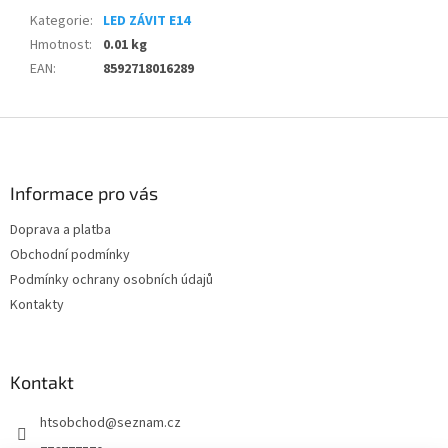
Kategorie
:
LED ZÁVIT E14
Hmotnost
:
0.01 kg
EAN
:
8592718016289
Z
á
p
a
Informace pro vás
t
Doprava a platba
í
Obchodní podmínky
Podmínky ochrany osobních údajů
Kontakty
Kontakt
htsobchod
@
seznam.cz